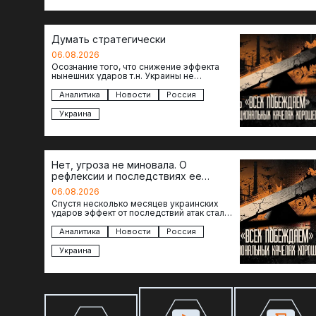
Думать стратегически
06.08.2026
Осознание того, что снижение эффекта
нынешних ударов т.н. Украины не
равноценно исчерпанию ее возможностей
— повод задаться вопросом: что делать…
Аналитика
Новости
Россия
Украина
Нет, угроза не миновала. О
рефлексии и последствиях ее
отсутствия
06.08.2026
Спустя несколько месяцев украинских
ударов эффект от последствий атак стал
менее острым: с бензином стало легче,
коллапса розничной торговли не…
Аналитика
Новости
Россия
Украина