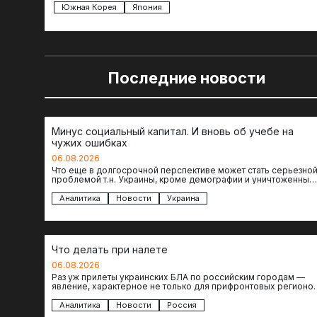
Южная Корея
Япония
Последние новости
Минус социальный капитал. И вновь об учебе на
чужих ошибках
06.08.2026
Что еще в долгосрочной перспективе может стать серьезно
проблемой т.н. Украины, кроме демографии и уничтоженных
объектов инфраструктуры, восстановление которых будет…
Аналитика
Новости
Украина
Что делать при налете
06.08.2026
Раз уж прилеты украинских БЛА по российским городам —
явление, характерное не только для прифронтовых регионов
то становится логичным вопрос…
Аналитика
Новости
Россия