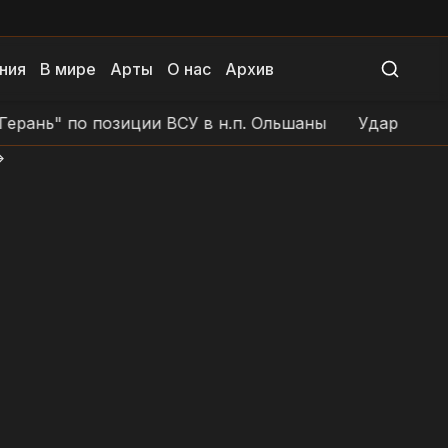
ния
В мире
Арты
О нас
Архив
ь" по позиции ВСУ в н.п. Ольшаны
Удар дроном по 
>