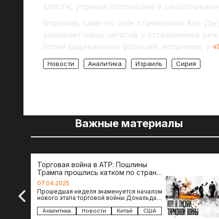
власти, упрекая оппозицию в расшатывани
Впрочем, само по себе стремление Аль-Дж
вызывает лишь негатив у сторонников реж
более радикальных фракций, например, у
«
Новости
Аналитика
Израиль
Сирия
Важные материалы
Торговая война в АТР: Пошлины
Трампа прошлись катком по странам
региона
07.04.2025
Прошедшая неделя знаменуется началом
нового этапа торговой войны Дональда
Трампа — пошлины введены в отношении
импорта из более 100 стран…
Аналитика
Новости
Китай
США