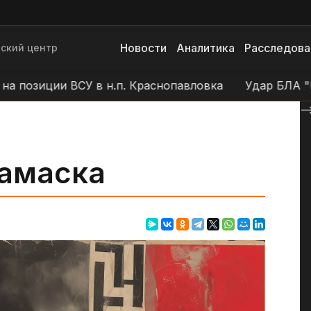
Новости
Аналитика
Расследова
ский центр
озиции ВСУ в н.п. Краснопавловка
Удар БЛА "Геран
--
Дамаска