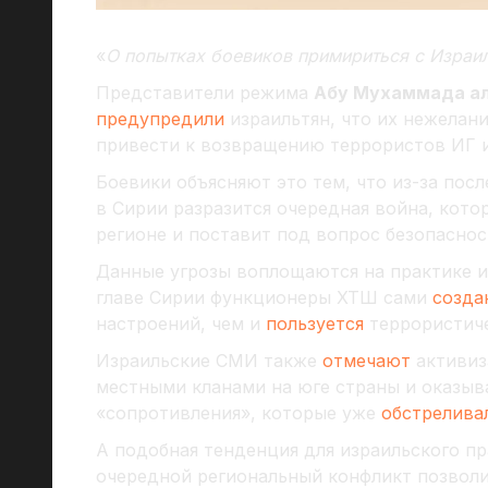
«
О попытках боевиков примириться с Израи
Представители режима
Абу Мухаммада а
предупредили
израильтян, что их нежелан
привести к возвращению террористов ИГ и
Боевики объясняют это тем, что из-за пос
в Сирии разразится очередная война, кото
регионе и поставит под вопрос безопаснос
Данные угрозы воплощаются на практике и 
главе Сирии функционеры ХТШ сами
созда
настроений, чем и
пользуется
террористиче
Израильские СМИ также
отмечают
активиз
местными кланами на юге страны и оказы
«сопротивления», которые уже
обстрелива
А подобная тенденция для израильского пр
очередной региональный конфликт позволи