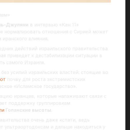
лем»
ль-Джуляни
в интервью «Кан 11»
ие нормализовать отношения с Сирией может
 иранского влияния.
ледних действий израильского правительства
рая приведет к дестабилизации ситуации в
ть самого Израиля.
без усилий израильских властей: стоящие во
ют
почву для роста экстремистских
ское «Исламское государство».
ацию иранцев, которые налаживают связи с
вает поддержку группировкам
ли
Голанские высоты
.
авительства очень даже кстати, ведь
т ультраортодоксам и дальше находиться у