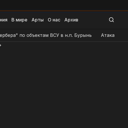
ния
В мире
Арты
О нас
Архив
" по объектам ВСУ в н.п. Бурынь
Атака БЛА на поз
>