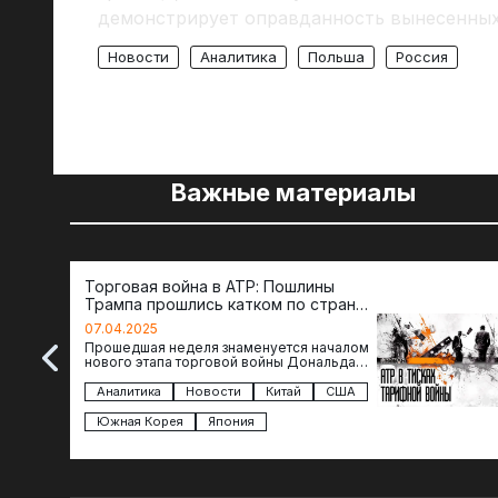
демонстрирует оправданность вынесенных 
Новости
Аналитика
Польша
Россия
Важные материалы
Торговая война в АТР: Пошлины
Трампа прошлись катком по странам
региона
07.04.2025
Прошедшая неделя знаменуется началом
нового этапа торговой войны Дональда
Трампа — пошлины введены в отношении
импорта из более 100 стран…
Аналитика
Новости
Китай
США
Южная Корея
Япония