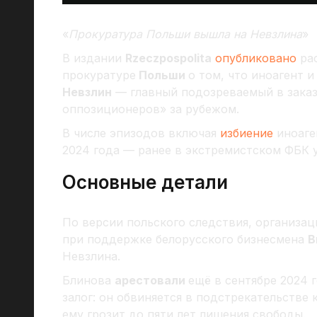
«
Прокуратура Польши вышла на Невзлина
»
В издании
Rzeczpospolita
опубликовано
рас
прокуратуре
Польши
о том, что иноагент
Невзлин
— главный подозреваемый в заказ
оппозиционеров» за рубежом.
В числе эпизодов включая
избиение
иноаге
2024 года — ранее в экстремистском ФБК у
Основные детали
По версии польского следствия, организа
при поддержке белорусского бизнесмена
В
Невзлина.
Блинова
арестовали
ещё в сентябре 2024 
залог: он обвиняется в подстрекательстве
ему грозит до пяти лет лишения свободы.