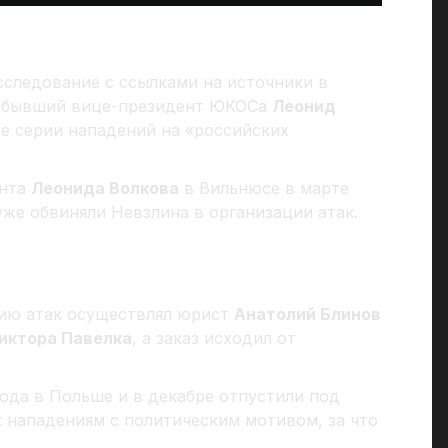
следование с ссылками на источники в
 и бывший вице-президент ЮКОСа
Леонид
е серии нападений на «российских
нта
Леонида Волкова
в Вильнюсе в марте
же обвиняли Невзлина в организации атак.
цию атак осуществлял юрист
Анатолий Блинов
иктора Павелка
, а заказ исходил от
года в Польше и в декабре отпустили под
 к нападениям с политическим мотивом, за что