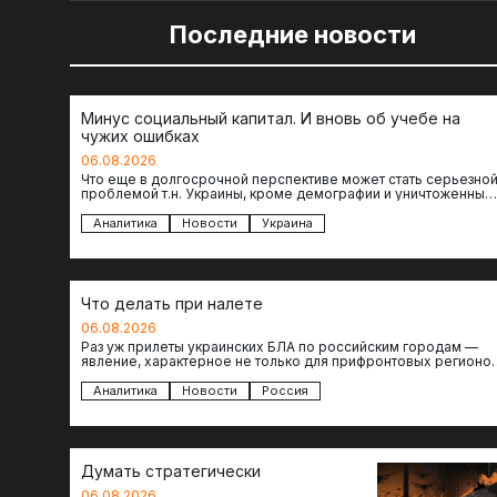
Последние новости
Минус социальный капитал. И вновь об учебе на
чужих ошибках
06.08.2026
Что еще в долгосрочной перспективе может стать серьезно
проблемой т.н. Украины, кроме демографии и уничтоженных
объектов инфраструктуры, восстановление которых будет…
Аналитика
Новости
Украина
Что делать при налете
06.08.2026
Раз уж прилеты украинских БЛА по российским городам —
явление, характерное не только для прифронтовых регионов
то становится логичным вопрос…
Аналитика
Новости
Россия
Думать стратегически
06.08.2026