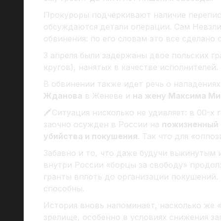
Прокуроры подчёркивают наличие перепис
обсуждаются детали операции. Сам Невзл
обвинения: по его словам это все сделано
3 апреля были задержаны двое польских гр
кругов), нанятых в качестве исполнителей.
В обвинении также идет речь о нападения
Жданова
в Женеве и
на жену Максима М
🖍Ситуация нисколько не удивляет: в 00-х
заочно осужден в России на
пожизненный 
убийства и покушения
. Так что для «оппо
Забавно и то, что даже будучи выкинутым
внутри России «борцы за свободу» продол
гранты вплоть до организации покушений. 
способны.
История вновь напоминает, насколько же 
зрелище, особенно в условиях снижения з