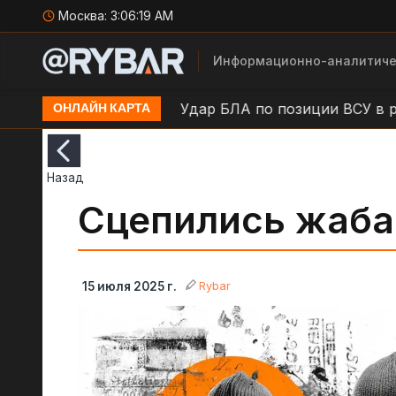
Москва:
3:06:20 AM
Информационно-аналитиче
в н.п. Камыши
Удар БЛА по позиции ВСУ в районе 
ОНЛАЙН КАРТА
Назад
Сцепились жаба
Rybar
15 июля 2025 г.