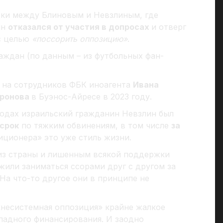
ки между Блиновым и Невзлиным, где
ин
отказался от участия в допросах
и отверг
 с целью
«поссорить оппозицию»
.
аждан (по данным – из футбольных фан-
х на сотрудников ФБК иноагента
Ивана
иронова
в Буэнос-Айресе в 2023 году.
 годах израильский гражданин Невзлин был
срок
по тяжким обвинениям, в том числе
за
зиционера» это уже стиль жизни.
 из страны и лишенным всякой поддержки
жили заниматься ссорами друг с другом за
На что-то другое они в принципе не
«несистемная оппозиция» крайне жалкое
ападного финансирования. И заодно