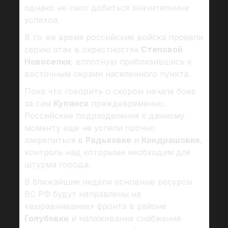
однако не смог добиться значительных
успехов.
В то же время российские войска провели
серию атак в окрестностях
Степовой
Новоселки
, вплотную приблизившись к
восточным окраин населенного пункта.
Пока что говорить о скором начале боев
за сам
Купянск
преждевременно.
Российские подразделения к данному
моменту еще не успели прочно
закрепиться в
Радьковке
и
Кондрашовке
,
контроль над которыми необходим для
штурма города.
В ближайшие недели основные ресурсы
ВС РФ будут направлены на
«выравнивание» фронта в районе
Голубовки
и налаживание снабжения