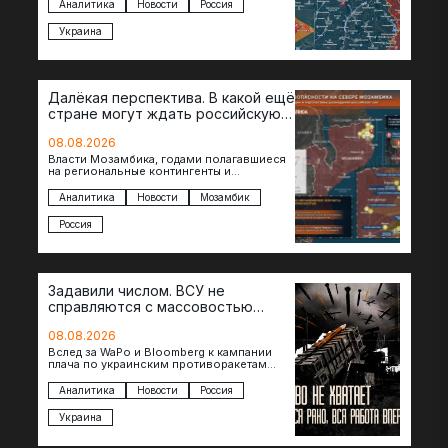
теснят противника сразу на нескольких
Аналитика
Новости
Россия
участках, создавая угрозу охвата…
Украина
Далёкая перспектива. В какой ещё
стране могут ждать российскую
военную помощь?
08.08.2026
Власти Мозамбика, годами полагавшиеся
на региональные контингенты и
европейские военные миссии, всё чаще
обращаются к российской стороне за
Аналитика
Новости
Мозамбик
консультациями в…
Россия
Задавили числом. ВСУ не
справляются с массовостью
ударов?
08.08.2026
Вслед за WaPo и Bloomberg к кампании
плача по украинским противоракетам
присоединилась газета New York Times.
Там, ссылаясь на сотрудников…
Аналитика
Новости
Россия
Украина