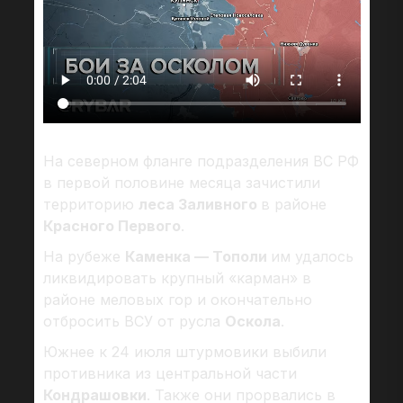
На северном фланге подразделения ВС РФ
в первой половине месяца зачистили
территорию
леса Заливного
в районе
Красного Первого
.
На рубеже
Каменка — Тополи
им удалось
ликвидировать крупный «карман» в
районе меловых гор и окончательно
отбросить ВСУ от русла
Оскола
.
Южнее к 24 июля штурмовики выбили
противника из центральной части
Кондрашовки
. Также они прорвались в