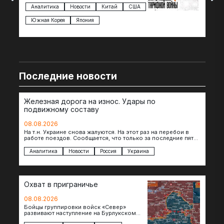
импорта из более 100 стран…
с з
Аналитика
Новости
Китай
США
Ан
под
Южная Корея
Япония
Ве
Последние новости
Железная дорога на износ. Удары по
подвижному составу
08.08.2026
На т.н. Украине снова жалуются. На этот раз на перебои в
работе поездов. Сообщается, что только за последние пять
дней…
Аналитика
Новости
Россия
Украина
Охват в приграничье
08.08.2026
Бойцы группировки войск «Север»
развивают наступление на Бурлукском
направлении. Российские подразделения