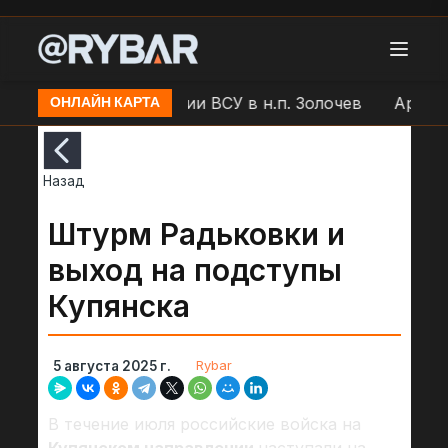
"Молния" по позиции ВСУ в н.п. Золочев
Артобстре
ОНЛАЙН КАРТА
Назад
Штурм Радьковки и
выход на подступы
Купянска
Rybar
5 августа 2025 г.
В течение июля российские войска на