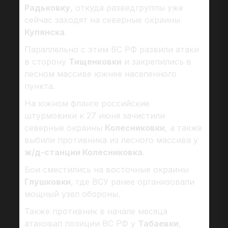
Радьковку
, откуда разведгруппы уже
сейчас заходят на северные окраины
Купянска
.
Параллельно с этим ВС РФ развили атаки
в сторону
Тищенковки
и закрепились в
лесном массиве южнее населенного
пункта.
На южном фланге российские
штурмовики к 27 июня зачистили
северные окраины
Колесниковки
, а также
выбили противника из лесного массива у
ж/д-станции Колесниковка
.
Бои сместились на восточные окраины
Глушковки
, где ВСУ ранее организовали
мощный узел обороны.
Также противник в начале месяца
атаковал позиции ВС РФ у
Табаевки
,