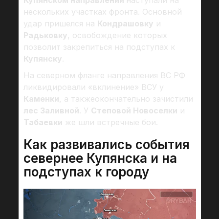
Купянском направлении
наступали на
нескольких участках фронта. Основной
удар пришелся на
Кондрашовку
и
Радьковку
, освобождение которых
позволит закрепиться на подступах к
Купянску
.
На северном фланге направления ВС РФ
ликвидировали «вклинение» ВСУ у
Каменки
, а такжеокончательно зачистили
лес Заливной
. У
Степовой Новоселки
и
Табаевки
же шли встречные бои.
Как развивались события
севернее Купянска и на
подступах к городу