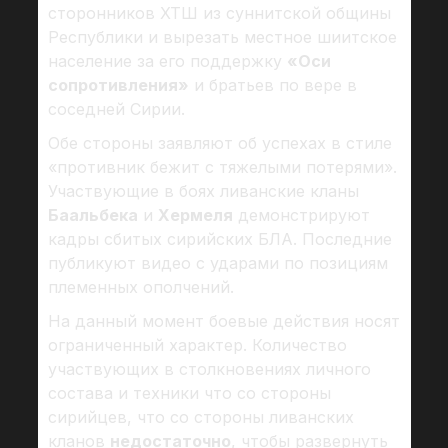
сторонников ХТШ из суннитской общины
Республики и вырезать местное шиитское
население за его поддержку
«Оси
сопротивления»
и братьев по вере в
соседней Сирии.
Обе стороны заявляют об успехах в стиле
«противник бежит с тяжелыми потерями».
Участвующие в боях ливанские кланы
Баальбека
и
Хермеля
демонстрируют
кадры сбитых сирийских БЛА. Последние
публикуют видео с ударами по позициям
племенных ополчений.
На данный момент боевые действия носят
ограниченный характер. Количество
участвующих в столкновениях личного
состава и техники что со стороны
сирийцев, что со стороны ливанских
кланов
недостаточно
, чтобы развернуть