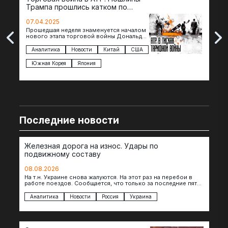
Трампа прошлись катком по
гот
странам региона
07.04.2025
07.
Прошедшая неделя знаменуется началом
Вос
нового этапа торговой войны Дональда
The 
Трампа — пошлины введены в отношении
нов
импорта из более 100 стран…
с з
Аналитика
Новости
Китай
США
Ан
под
Южная Корея
Япония
Ве
Последние новости
Железная дорога на износ. Удары по
подвижному составу
08.08.2026
На т.н. Украине снова жалуются. На этот раз на перебои в
работе поездов. Сообщается, что только за последние пять
дней…
Аналитика
Новости
Россия
Украина