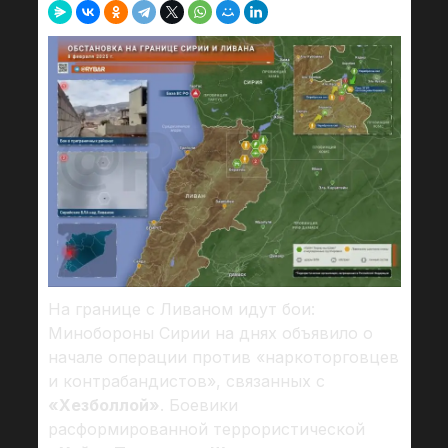
На границе с Ливаном идут бои:
Минобороны Сирии на днях объявило о
начале операции против «наркоторговцев
и контрабандистов», связанных с
«Хезболлой»
. Боевики
расформированной террористической