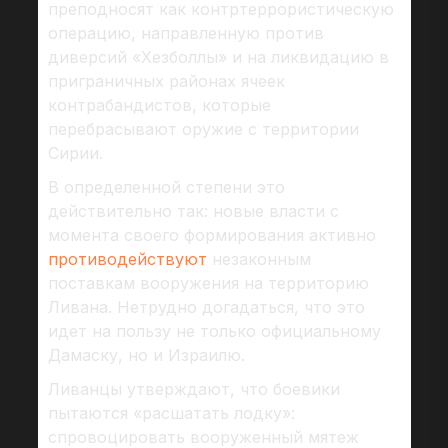
преподносят как контртеррористическую
операцию, направленную против
диверсий «Хезболлы» и на ликвидацию в
приграничных районах ячеек
контрабандистов, которые
перебрасывают оружие с территории
Сирии.
В определенной степени это
действительно так: новые власти с
момента своего формирования активно
противодействуют
незаконным
поставкам вооружения на территорию
Ливана. Нетрудно догадаться, что это
идет на пользу не только официальному
Дамаску, но и Израилю.
Ливанцы утверждают, что боевики
пытаются «расшатать лодку»:
спровоцировать вооруженный мятеж