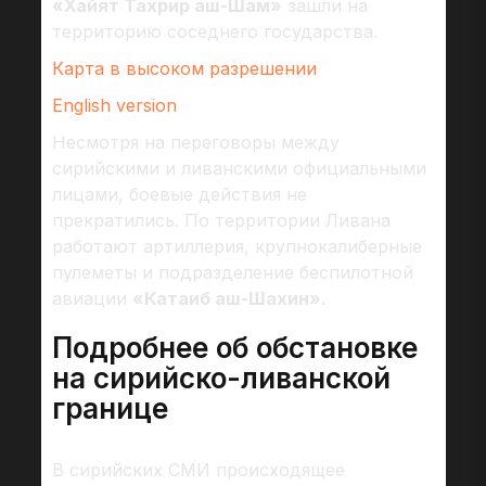
«Хайят Тахрир аш-Шам»
зашли на
территорию соседнего государства.
Карта в высоком разрешении
English version
Несмотря на переговоры между
сирийскими и ливанскими официальными
лицами, боевые действия не
прекратились. По территории Ливана
работают артиллерия, крупнокалиберные
пулеметы и подразделение беспилотной
авиации
«Катаиб аш-Шахин»
.
Подробнее об обстановке
на сирийско-ливанской
границе
В сирийских СМИ происходящее