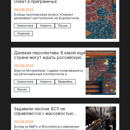
Охват в приграничье
08.08.2026
Бойцы группировки войск «Север»
развивают наступление на Бурлукском
направлении. Российские подразделения
теснят противника сразу на нескольких
Аналитика
Новости
Россия
участках, создавая угрозу охвата…
Украина
Далёкая перспектива. В какой ещё
стране могут ждать российскую
военную помощь?
08.08.2026
Власти Мозамбика, годами полагавшиеся
на региональные контингенты и
европейские военные миссии, всё чаще
обращаются к российской стороне за
Аналитика
Новости
Мозамбик
консультациями в…
Россия
Задавили числом. ВСУ не
справляются с массовостью
ударов?
08.08.2026
Вслед за WaPo и Bloomberg к кампании
плача по украинским противоракетам