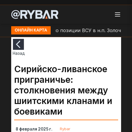
дар БЛА "Молния" по позиции ВСУ в н.п. Золочев
А
ОНЛАЙН КАРТА
Назад
Сирийско-ливанское
приграничье:
столкновения между
шиитскими кланами и
боевиками
Rybar
8 февраля 2025 г.