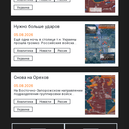
ожесточенные бои за окраины…
Украина
Нужно больше ударов
05.08.2026
Ещё одна ночь в столице т.н. Украины
прошла громко. Российские войска
поразили транспортно-логистические
объекты и предприятия в Киеве и
Аналитика
Новости
Россия
окрестностях….
Украина
Снова на Орехов
05.08.2026
На Восточно-Запорожском направлении
подразделения группировки войск
«Восток» продвигаются по всей ширине
фронта. Взятая после продолжительного
Аналитика
Новости
Россия
наступления пауза позволила
восстановить боеспособность…
Украина