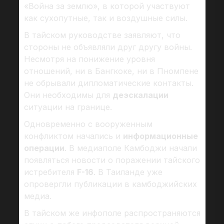
«Война за землю», в которой участвуют
как сухопутные, так и воздушные силы.
В тайском руководстве заявляют, что
стороны не объявляли друг другу войны.
Несмотря на понижение уровня
отношений, ни в Бангкоке, ни в Пномпене
не обрывали дипломатические контакты.
Они необходимы для
деэскалации
ситуации на границе.
Одновременно с вооруженным
конфликтом начались и
информационные
операции
. В медиаполе Камбоджи начали
появляться новости о поражении тайского
истребителя
F-16
. В Таиланде уже
опровергли публикации в камбоджийских
медиа.
В тайском же инфополе распространяются