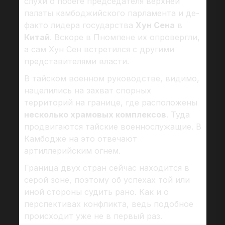
слухи о побеге председателя верхней
палаты камбоджийского парламента и де-
факто лидера государства
Хун Сена
в
Китай
. Вскоре в Пномпене их опровергли,
а сам Хун Сен встретился с другими
представителями власти.
В тайском военном руководстве, видимо,
нацелились на захват спорных
территорий на границе, где расположены
несколько храмовых комплексов
. Туда
продвигаются тайские военнослужащие. В
Камбодже на это отвечают
артиллерийским огнем.
Граница двух стран сейчас находится в
серой зоне, поэтому об успехах той или
иной стороны судить рано. Как и о
перспективах конфликта, ведь подобное
происходит уже не в первый раз.