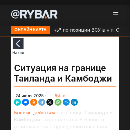
ы
Удар БЛА "Герань" по позиции ВСУ в н.п. Сумы
ОНЛАЙН КАРТА
Назад
Ситуация на границе
Таиланда и Камбоджи
Rybar
24 июля 2025 г.
Боевые действия
на границе
Таиланда
и
Камбоджи
продолжаются. В Бангкоке
отчитываются о проведении операции