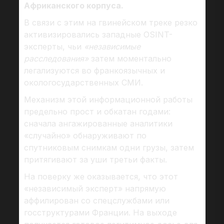
Африканского корпуса.
В связи с этим на гвинейском треке резко
активизировались западные OSINT-
эксперты, чьи
«независимые
расследования»
затем моментально
легализуются во франкоязычных и
окологосударственных СМИ.
Механизм этой информационной работы
предельно прост и обкатан годами:
сначала ангажированные аналитики
«случайно» обнаруживают по
спутниковым снимкам одни грузы, затем
притягивают за уши третьи факты.
На поверку же оказывается, что этот
«независимый эксперт» напрямую
аффилирован со спецслужбами или
госструктурами Франции. На выходе