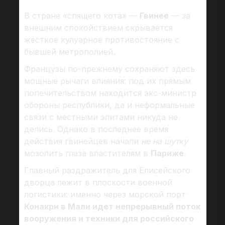
В стране «спящего кота» —
Гвинее
— за
внешним спокойствием скрывается
жесткое кулуарное противостояние с
бывшей метрополией.
Французы по-прежнему сохраняют здесь
мощные рычаги влияния: под их прямым
попечительством находится экс-министр
обороны республики, да и неформальные
связи с местными элитами никуда не
делись. Однако в последнее время
действия гвинейцев начали
не на шутку
мозолить глаза властителям в
Париже
.
Главный раздражитель для Елисейского
дворца лежит в плоскости военной
логистики: именно через морской порт
Конакри в Мали идет непрерывный поток
вооружения и техники для российского