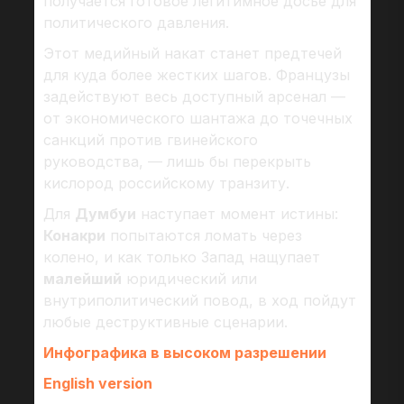
получается готовое легитимное досье для
политического давления.
Этот медийный накат станет предтечей
для куда более жестких шагов. Французы
задействуют весь доступный арсенал —
от экономического шантажа до точечных
санкций против гвинейского
руководства, — лишь бы перекрыть
кислород российскому транзиту.
Для
Думбуи
наступает момент истины:
Конакри
попытаются ломать через
колено, и как только Запад нащупает
малейший
юридический или
внутриполитический повод, в ход пойдут
любые деструктивные сценарии.
Инфографика в высоком разрешении
English version