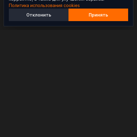
Политика использования cookies
Отклонить
Принять
Независимый информационно-аналитический
проект, освещающий конфликты и геополитические
события в мире.
РАЗДЕЛЫ
Новости
Аналитика
Расследования