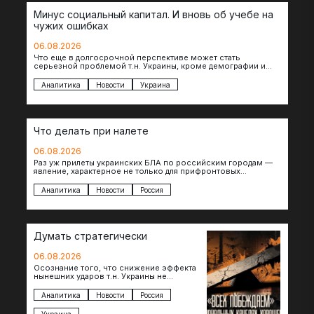
Минус социальный капитал. И вновь об учебе на
чужих ошибках
06.08.2026
Что еще в долгосрочной перспективе может стать
серьезной проблемой т.н. Украины, кроме демографии и
уничтоженных объектов инфраструктуры, восстановление
которых будет…
Аналитика
Новости
Украина
Что делать при налете
06.08.2026
Раз уж прилеты украинских БЛА по российским городам —
явление, характерное не только для прифронтовых
регионов, то становится логичным вопрос…
Аналитика
Новости
Россия
Думать стратегически
06.08.2026
Осознание того, что снижение эффекта
нынешних ударов т.н. Украины не
равноценно исчерпанию ее
возможностей — повод задаться
Аналитика
Новости
Россия
вопросом: что делать…
Украина