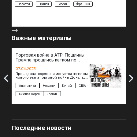
Новости
Гвинея
Россия
Франция
-->
Важные материалы
Торговая война в АТР: Пошлины
72 
Трампа прошлись катком по
гот
странам региона
07.04.2025
07.
Прошедшая неделя знаменуется началом
Вос
нового этапа торговой войны Дональда
The 
Трампа — пошлины введены в отношении
нов
импорта из более 100 стран…
с з
Аналитика
Новости
Китай
США
Ан
под
Южная Корея
Япония
Ве
Последние новости