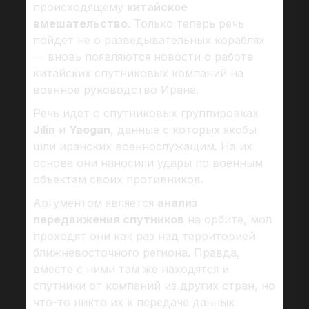
происходящему
китайское
вмешательство
. Только теперь речь
пойдет не о разведывательных кораблях
— вновь появляются новости о работе
китайских спутниковых компаний на
военное руководство Ирана.
Речь идет о спутниковых группировках
Jilin
и
Yaogan
, данные с которых якобы
шли иранских военнослужащим. На их
основе они наносили удары по военным
объектам своих противников.
Аргументом является
анализ
передвижения спутников
на орбите, мол
проходят они как раз над территорией
ближневосточного региона. Правда,
вместе с ними там же находятся и
спутники от компаний из других стран, но
что-то никто их к передаче данных