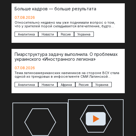
Больше кадров — больше результата
07.08.2026
Относительно недавно мы уже поднимали вопрос о том,
что у зрителей порой складывается впечатление, будто
российские операторы БЛА практически не…
Аналитика
Новости
Россия
Украина
Пиарструктура задачу выполнила. О проблемах
украинского «Иностранного легиона»
07.08.2026
Тема латиноамериканских наемников на стороне ВСУ стала
одной из трендовых в инфосегменте СМИ Латинской
Америки. И последние полгода оттуда идет…
Аналитика
Новости
Африка
Россия
Украина