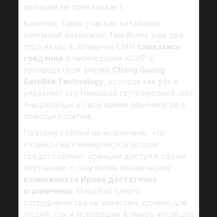
иранцам не привязывает.
Конечно, такое участие китайских
компаний возможно. Тем более еще два
года назад в западных СМИ
сливались
сведения
о переговорах КСИР с
руководством фирмы
Chang Guang
Satellite Technology
, которая как раз и
управляет спутниковой группировкой Jilin.
Американцы в свое время обвиняли ее в
помощи хуситам.
Поэтому совсем не исключено, что
китайцы на коммерческой основе
предоставляют иранцам доступ к своим
спутникам — тем более космические
возможности Ирана достаточно
ограничены
. Масштаб такого
сотрудничества не известен, однако для
людей, так и норовящих втянуть китайцев