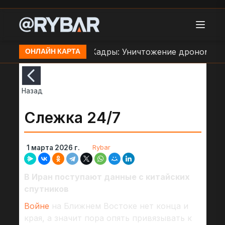
е ВСУ в Орехове
Кадры: Уничтожение дроном ББМ
ОНЛАЙН КАРТА
Назад
Слежка 24/7
Rybar
1 марта 2026 г.
В Иран поступают данные с китайских
спутников
Войне
на Ближнем Востоке нет конца и
края, а значит пора опять привязывать к