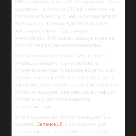
АЭС
энергоблок на 750 кВ вероятно также
выключен, а блок на 330 кВ работает на
полную мощность, с чем и связан запрос
импорта из Польши. Как только будет
закончен ремонт подстанций,
энергоблоки АЭС вновь введут в режим
полной генерации электроэнергии.
Резкое снижение генерации, в свою
очередь, привело к внеплановым
отключениям света практически по всей
стране в количестве 4-5 очередей (до 6
часов без электричества), а в нескольких
областях введены специальные графики
отключений для балансировки
энергосистемы.
В то же время де-факто президент т.н.
Украины
Зеленский
в сообщении для
прессы сказал, что «Донбасс он сдавать