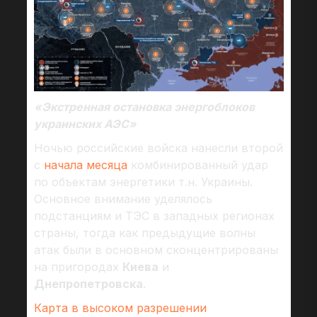
«Экстренная остановка энергоблоков
украинских АЭС»
Ночью российские войска нанесли второй
с
начала месяца
комбинированный удар
по объектам энергетики т.н. Украины.
Основное внимание уделялось
подстанциям и ТЭС в западных регионах
страны, тогда как предыдущие волны
атак были в основном сконцентрированы
на пригородах
Киева
и
Днепропетровска
.
Карта в высоком разрешении