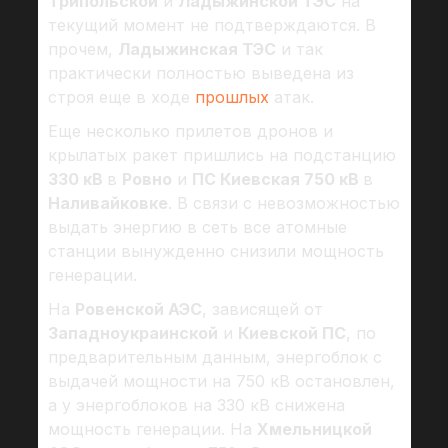
Трипольской
и
Ладыжинской ТЭС
на
текущий момент не подтверждаются. В
прочем,
Ладыжинская ТЭС
и так
практически полностью выведена из
строя еще в ходе
прошлых
атак.
Еще несколько прилетов дронов и
крылатых ракет пришлись на подстанцию
330 кВ
в
Ровно
и
ПС Киевская 750 кВ
в
Наливайковке
. В связи с невозможностью
выдать энергию в сеть все атомные
станции вынужденно снизили мощность
генерации.
На
Ровенской АЭС
, зависящей от
Западноукраинской
и
Киевской ПС
, по
предварительным данным, энергоблок с
выдачей мощности на 750 кВ остановлен,
а у энергоблоков на 330 кВ снижена
мощность генерации. На
Хмельницкой