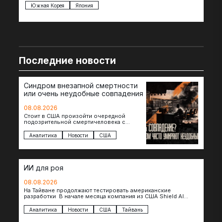
Южная Корея
Япония
Ве
Последние новости
Синдром внезапной смертности
или очень неудобные совпадения
08.08.2026
Стоит в США произойти очередной
подозрительной смертичеловека с
доступом к чувствительной информации,
как официальные версии снова
Аналитика
Новости
США
оказываются удивительно похожими:
стресс,…
ИИ для роя
08.08.2026
На Тайване продолжают тестировать американские
разработки В начале месяца компания из США Shield AI
провела первую демонстрацию, в ходе которой…
Аналитика
Новости
США
Тайвань