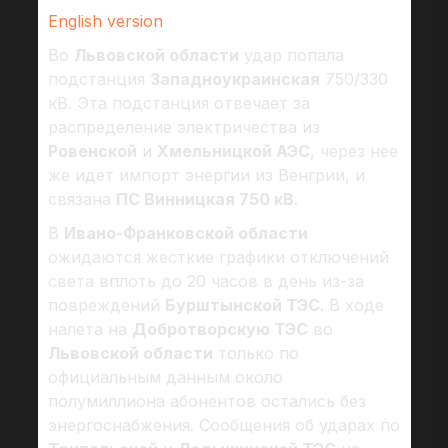
English version
Во
Львовской области
удар попала
подстанция
Западноукраинская
750/330
кВ. Эта подстанция отвечает за
распределение электричества из
Ровенской
и
Хмельницкой АЭС
, через нее
же идет импорт энергии из Венгрии, и
связана
ПС Винницкая 750 кВ
.
В
Ивано-Франковской области
ожидаются жесткие графики отключений
света вплоть до 20 часов в день из-за
повреждений
Бурштынской ТЭС
. В ходе
налета на
Добротворскую ТЭС
во
Львовской области
только по
официальным данным около
полумиллиона абонентов остались без
энергоснабжения. Сообщения об ударах по