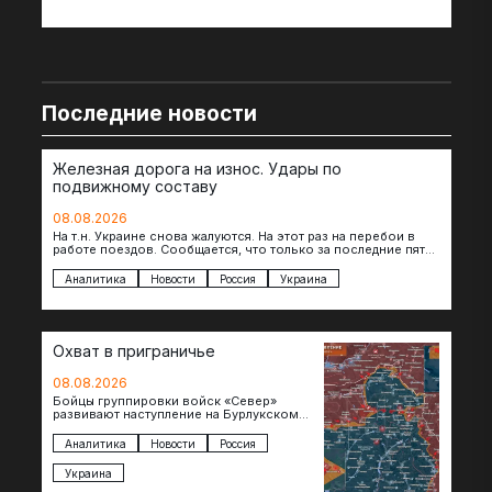
Последние новости
Железная дорога на износ. Удары по
подвижному составу
08.08.2026
На т.н. Украине снова жалуются. На этот раз на перебои в
работе поездов. Сообщается, что только за последние пять
дней…
Аналитика
Новости
Россия
Украина
Охват в приграничье
08.08.2026
Бойцы группировки войск «Север»
развивают наступление на Бурлукском
направлении. Российские подразделения
теснят противника сразу на нескольких
Аналитика
Новости
Россия
участках, создавая угрозу охвата…
Украина