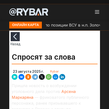
Удар БЛА "Молния" по позиции ВСУ в н.п. Золочев
ОНЛАЙН КАРТА
Назад
Спросят за слова
Rybar
23 августа 2025 г.
Пришла новость о возбуждении
уголовного дела против
Арсена
Маркаряна
— фриковатого публичного
персонажа, ранее призывавшего к