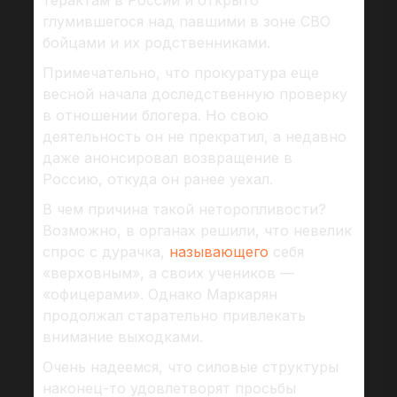
терактам в России и открыто
глумившегося над павшими в зоне СВО
бойцами и их родственниками.
Примечательно, что прокуратура еще
весной начала доследственную проверку
в отношении блогера. Но свою
деятельность он не прекратил, а недавно
даже анонсировал возвращение в
Россию, откуда он ранее уехал.
В чем причина такой неторопливости?
Возможно, в органах решили, что невелик
спрос с дурачка,
называющего
себя
«верховным», а своих учеников —
«офицерами». Однако Маркарян
продолжал старательно привлекать
внимание выходками.
Очень надеемся, что силовые структуры
наконец-то удовлетворят просьбы