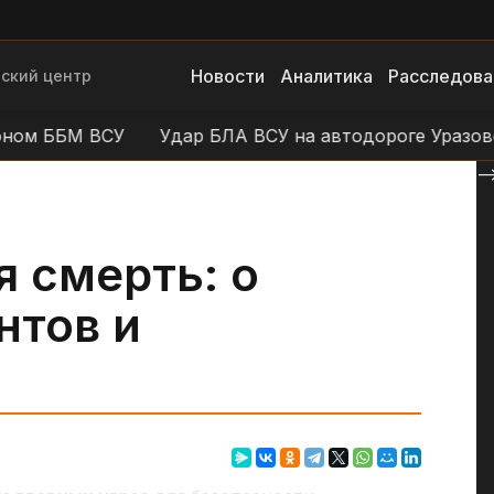
Новости
Аналитика
Расследова
ский центр
БМ ВСУ
Удар БЛА ВСУ на автодороге Уразово - Да
--
 смерть: о
нтов и