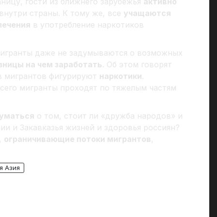
ницу, гости из ближнего зарубежья
активно
внутри страны. К тому же, все
учащаются
лечения
в употребление наркотиков
мигранты даже не задумываются о возможных
азницы на чем заработать
. Об этом говорят
 мигрантов фигурируют
наркотики
.
сего мигранты проходят по тяжелым частям
думаться
о том, стоит ли «дружба народов» и
ии и Закавказья жизней и здоровья россиян?
,
ограничивающие потоки мигрантов
,
я Азия