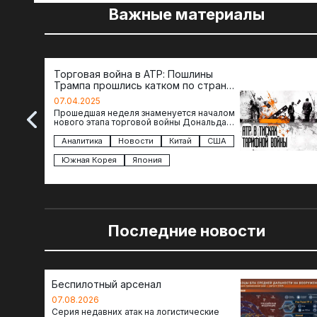
Важные материалы
Торговая война в АТР: Пошлины
Трампа прошлись катком по странам
региона
07.04.2025
Прошедшая неделя знаменуется началом
нового этапа торговой войны Дональда
Трампа — пошлины введены в отношении
импорта из более 100 стран…
Аналитика
Новости
Китай
США
Южная Корея
Япония
Последние новости
Беспилотный арсенал
07.08.2026
Серия недавних атак на логистические