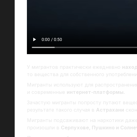
У мигрантов практически ежедневно
нахо
то вещества для собственного употреблени
Мигранты используют для распространени
и современные
интернет-платформы.
Зачастую мигранты попросту путают веще
результате такого случая в
Астрахани
скон
Мигранты подсаживают на наркотики даж
произошли в
Серпухове, Пушкино и Солне