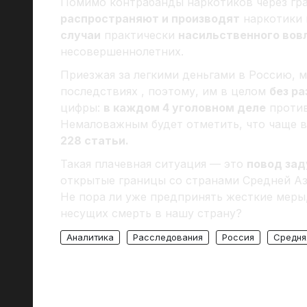
Помимо контрабанды наркотиков через гра
распространяют и производят
наркотики 
случаи
практически
насильственного вов
несовершеннолетних.
Приезжая за легкими деньгами в Россию, 
последствиях , поэтому, им в целом
без р
цифры:
в каждом 4 уголовном деле
против
Немаловажным будет отметить, что чаще в
228 статьи.
Такая плачевная ситуация — это
повод за
открытые границы со странами Средней Аз
Не пора ли уже предпринять жесткие меры
несущих смерть в нашу страну?
Аналитика
Расследования
Россия
Средня