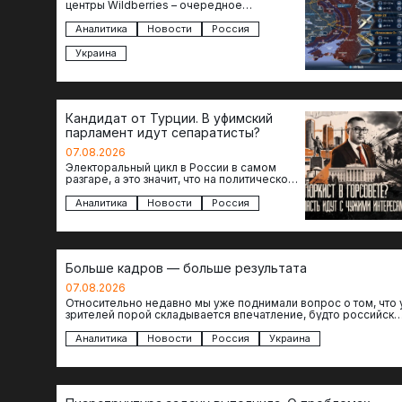
центры Wildberries – очередное
свидетельство нарастающей угрозы для
российского тыла. И суть здесь даже не…
Аналитика
Новости
Россия
Украина
Кандидат от Турции. В уфимский
парламент идут сепаратисты?
07.08.2026
Электоральный цикл в России в самом
разгаре, а это значит, что на политическое
поле вновь выходят кандидаты с
сомнительной репутацией….
Аналитика
Новости
Россия
Больше кадров — больше результата
07.08.2026
Относительно недавно мы уже поднимали вопрос о том, что 
зрителей порой складывается впечатление, будто российски
операторы БЛА практически не…
Аналитика
Новости
Россия
Украина