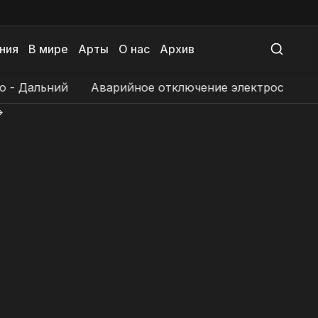
ния
В мире
Арты
О нас
Архив
льний
Аварийное отключение электроснабжения в н
>