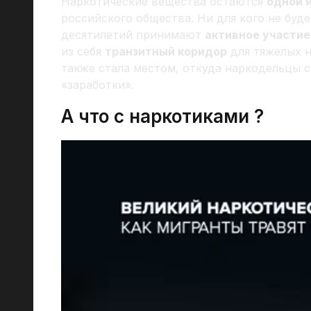
Наркотические вещества остаются
одной и
российского общества. Ни для кого не буд
десятилетий принимают
активное участие
из себя
транзитный коридор
для тяжелых н
также стала местом, откуда наркодельцы 
«заработки».
А что с наркотиками ?