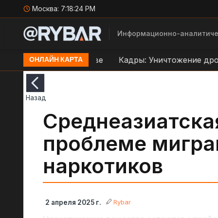
Москва:
7:18:25 PM
Информационно-аналитиче
аве ВСУ в Орехове
Кадры: Уничтожение дроном Б
ОНЛАЙН КАРТА
Назад
Среднеазиатская
проблеме мигра
наркотиков
Rybar
2 апреля 2025 г.