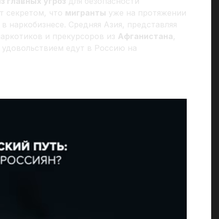
з главных угроз
для безопасности
ет секретом, что
мигранты
уже на протяжении
в наркобизнесе. Средняя Азия, представляя
аркотиков и прекурсоров из
Афганистана
,
с удовольствием едут в Россию на