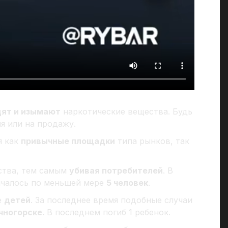
дят и изымают
наркотические вещества. Будь
я или на продажу.
я как
привычные площадки
типа рынков, так
ства, тем самым
убивая потребителей
. В
чалось по меньшей мере
5 человек
.
е
детей
. За последнее время подобные случаи
чногорске.
В последнем погиб 1 ребенок.