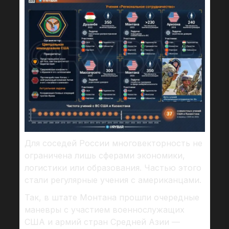
Для соседей России многовекторность не
ограничена лишь сферами экономики,
логистики или образования. Частью этого
стали регулярные учения с американцами.
Так, в штате Монтана прошли очередные
маневры с участием военнослужащих
США и армий стран Средней Азии —