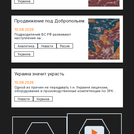
Украина
Продвижение под Добропольем
10.08.2026
Подразделения ВС РФ развивают
наступление на
Добропольскомнаправлении,
продвигаясь на широком участке фронта.
Аналитика
Новости
Россия
Достигнуты тактические успехи в районе
Белицкого, где по…
Украина
Украина значит украсть
10.08.2026
Одной из причин не передавать т.н. Украине лицензии,
оборудование и производственные компетенции по ЗРК
Patriot, по сообщениям The Telegraph, являются…
Новости
Украина