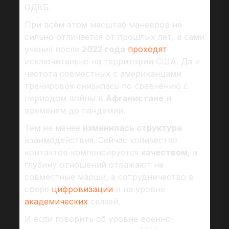
ОДКБ.
При всём этом масштаб маневров не
сильно отличается от прошлых лет, а сами
учения после
2022 года
проходят
исключительно на территории США. Да и
частота совместных с американцами
тренировок снизилась по сравнению с
периодом войны в
Афганистане
и
временем до пандемии.
Тем не менее
изменилась структура
взаимодействия. Сейчас количество
контактов компенсируется
качеством
, а
глубину отношений отражают не
совместные марши, а сотрудничество в
сфере
цифровизации
и на уровне
академических
связей.
И если говорить об уровне военно-