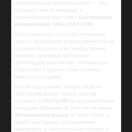
«Региональное сотрудничество — 26».
Проходят они не впервые, а
организатором выступает
Центральное
командование США (CENTCOM)
.
Такое название структура получила в
связи с зоной своей ответственности на
Среднем Востоке, а её приоритетами
названы сдерживание Ирана и
противодействие Китаю, которые для
Казахстана и других стран региона
являются соседями.
В этом году учения прошли на фоне
обострения вокруг Ирана, против
которого в
CENTCOM
проводили боевые
операции. Заявлено об участии не менее
350 военнослужащих
от всех стран, а
акцент был сделан на отражении
киберугроз, о чём постоянно говорят в