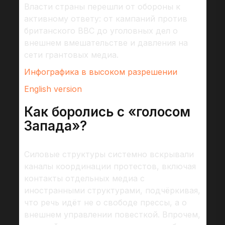
Власти страны перешли от обороны к
активному ответу: от кампаний против
британского BBC до уголовных дел о
внешнем вмешательстве и давления на
сети грантовых медиа.
Инфографика в высоком разрешении
English version
Как боролись с «голосом
Запада»?
Силовые структуры системно вскрывали
каналы координации протестов, включая
контакты отдельных медиа с
иностранными структурами, подчёркивая,
что речь идёт не о свободе прессы, а о
внешнем управлении повесткой. Впрочем,