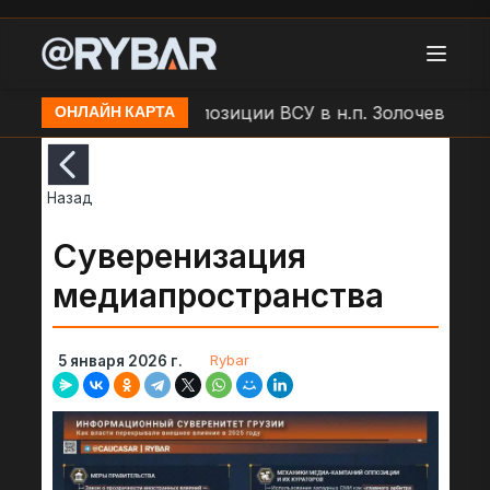
 БЛА "Молния" по позиции ВСУ в н.п. Золочев
Арто
ОНЛАЙН КАРТА
Назад
Суверенизация
медиапространства
Rybar
5 января 2026 г.