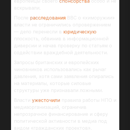
европейцы своего
спонсорства
особо и не
вскрывали.
После
расследования
BBC о «химоружии»
власти не ограничились опровержением
— дело перенесли в
юридическую
плоскость, обвинив в информационной
диверсии и начав проверку по статьям о
содействии враждебной деятельности.
Запросы британских и европейских
чиновников использовались как рычаг
давления, хотя сами заявления опирались
на материалы, которые силовые
структуры уже признавали ложными.
Власти
ужесточили
правила работы НПО и
медиаорганизаций, ограничив
непрозрачное финансирование и сферу
политической активности в медиа под
видом «гражданских проектов».