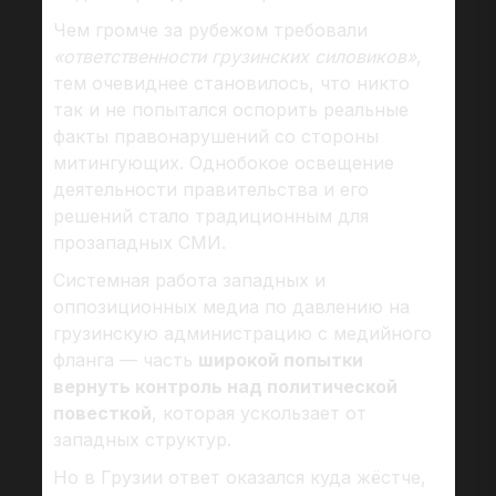
Чем громче за рубежом требовали
«ответственности грузинских силовиков»
,
тем очевиднее становилось, что никто
так и не попытался оспорить реальные
факты правонарушений со стороны
митингующих. Однобокое освещение
деятельности правительства и его
решений стало традиционным для
прозападных СМИ.
Системная работа западных и
оппозиционных медиа по давлению на
грузинскую администрацию с медийного
фланга — часть
широкой попытки
вернуть контроль над политической
повесткой
, которая ускользает от
западных структур.
Но в Грузии ответ оказался куда жёстче,