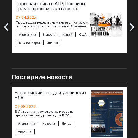
Торговая война в АТР: Пошлины
72 
Трампа прошлись катком по
гот
странам региона
07.04.2025
07.
Прошедшая неделя знаменуется началом
Вос
нового этапа торговой войны Дональда
The 
Трампа — пошлины введены в отношении
нов
импорта из более 100 стран…
с з
Аналитика
Новости
Китай
США
Ан
под
Южная Корея
Япония
Ве
Последние новости
Европейский тыл для украинских
БЛА
09.08.2026
В Литве планируют локализовать
производство дронов для ВСУ.
Соглашение в формате Drone Deal
президенты Гитанас Науседа и Владимир
Аналитика
Новости
Литва
Зеленский подписали…
Украина