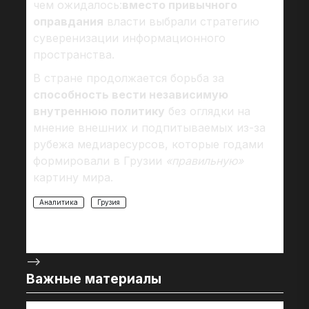
чем ожидалось:
вместо привычного
оправдания
власти выбрали стратегию
суверенизации информационного
пространства.
В стране продолжается борьба за
способность вести независимую
внутреннюю политику
без оглядки на
мнение внешних и подпитываемых из-за
рубежа медиаресурсов, которые годами
формировали в Грузии
«правильную»
картину мира.
Аналитика
Грузия
-->
Важные материалы