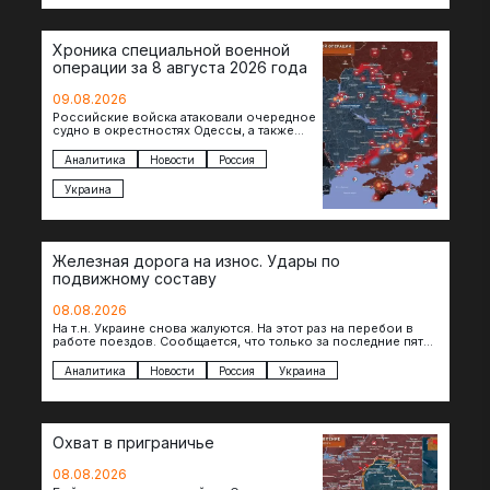
Хроника специальной военной
операции за 8 августа 2026 года
09.08.2026
Российские войска атаковали очередное
судно в окрестностях Одессы, а также
поразили склады в Харьковской, Киевской
и Черниговской областях. В Сумской…
Аналитика
Новости
Россия
Украина
Железная дорога на износ. Удары по
подвижному составу
08.08.2026
На т.н. Украине снова жалуются. На этот раз на перебои в
работе поездов. Сообщается, что только за последние пять
дней…
Аналитика
Новости
Россия
Украина
Охват в приграничье
08.08.2026