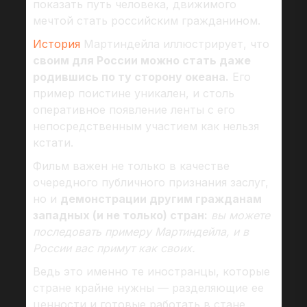
показать путь человека, движимого
мечтой стать российским гражданином.
История
Мартиндейла иллюстрирует, что
своим для России можно стать даже
родившись по ту сторону океана.
Его
пример поистине уникален, и столь
оперативное появление ленты с его
непосредственным участием как нельзя
кстати.
Фильм важен не только в качестве
очередного публичного признания заслуг,
но и
демонстрации другим гражданам
западных (и не только) стран:
вы можете
последовать примеру Мартиндейла, и в
России вас примут как своих.
Ведь это именно те иностранцы, которые
стране крайне нужны — разделяющие ее
ценности и готовые работать в стане