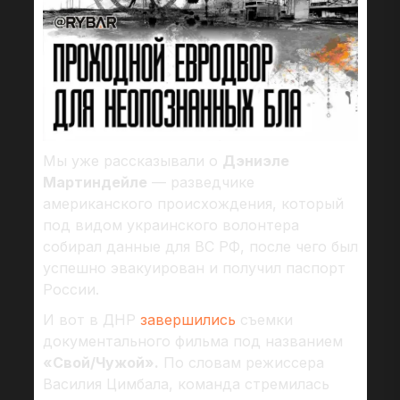
Мы уже рассказывали о
Дэниэле
Мартиндейле
— разведчике
американского происхождения, который
под видом украинского волонтера
собирал данные для ВС РФ, после чего был
успешно эвакуирован и получил паспорт
России.
И вот в ДНР
завершились
съемки
документального фильма под названием
«Свой/Чужой».
По словам режиссера
Василия Цимбала, команда стремилась