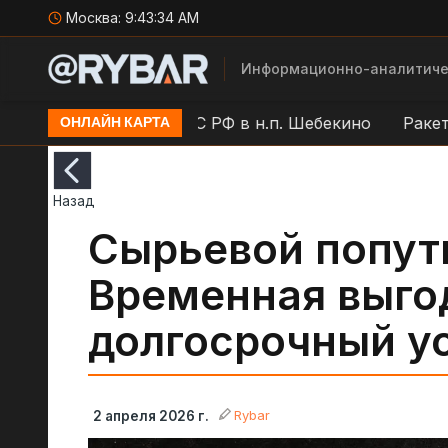
Москва:
9:43:35 AM
Информационно-аналитиче
Работа ПВО ВС РФ в н.п. Шебекино
Ракетная опа
ОНЛАЙН КАРТА
Назад
Сырьевой попут
Временная выго
долгосрочный у
Rybar
2 апреля 2026 г.