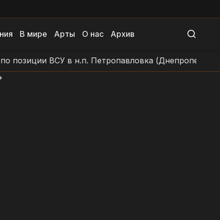
ния
В мире
Арты
О нас
Архив
ции ВСУ в н.п. Петропавловка (Днепропетровская обл
>