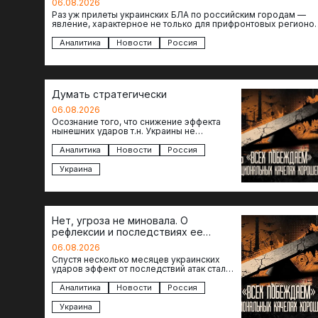
06.08.2026
Раз уж прилеты украинских БЛА по российским городам —
явление, характерное не только для прифронтовых регионов
то становится логичным вопрос…
Аналитика
Новости
Россия
Думать стратегически
06.08.2026
Осознание того, что снижение эффекта
нынешних ударов т.н. Украины не
равноценно исчерпанию ее возможностей
— повод задаться вопросом: что делать…
Аналитика
Новости
Россия
Украина
Нет, угроза не миновала. О
рефлексии и последствиях ее
отсутствия
06.08.2026
Спустя несколько месяцев украинских
ударов эффект от последствий атак стал
менее острым: с бензином стало легче,
коллапса розничной торговли не…
Аналитика
Новости
Россия
Украина