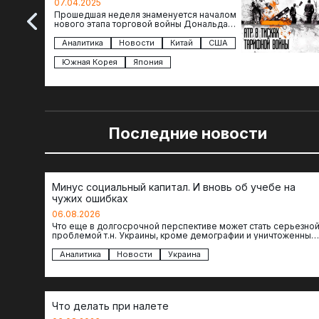
07.04.2025
Прошедшая неделя знаменуется началом
нового этапа торговой войны Дональда
Трампа — пошлины введены в отношении
импорта из более 100 стран…
Аналитика
Новости
Китай
США
Южная Корея
Япония
Последние новости
Минус социальный капитал. И вновь об учебе на
чужих ошибках
06.08.2026
Что еще в долгосрочной перспективе может стать серьезно
проблемой т.н. Украины, кроме демографии и уничтоженных
объектов инфраструктуры, восстановление которых будет…
Аналитика
Новости
Украина
Что делать при налете