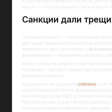
от довоенного уровня из-за роста цен на г
плюсе — а Россия занимает первое место в
Санкции дали трещи
Отдельный сюжет — тихое смягчение анти
дом выдал разрешения на закупки россий
параллельно идут переговоры с
Вьетнамом
формулировка — «временная мера для стаб
Суть от этого не меняется: собственная в
инструмент, который годами выстраивался
давления на Москву.
Здесь важно не поддаться
соблазну
, и не 
стратегическое усиление. Военные расход
всё большую долю ВВП, а технологический
Поэтому многие отечественные компании у
погашения своих же банковских кредитов 