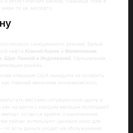
аз и логистических рисков. Пшеница тоже в
 мире по её экспорту.
ну
российского санкционного режима. Белый
ской нефти
Южной Корее
и
Филиппинам
,
, Шри-Ланкой и Индонезией
. Официальная
илизации рынка».
оенная операция США вынудила их ослабить
 как главный механизм экономического
перепутать местами ситуационную удачу и
ы как ни крути с каждым месяцем поглощают
 импорт остается крайне ограниченным.
же сейчас используют ценовое окно для
— то есть деньги уходят на обслуживание