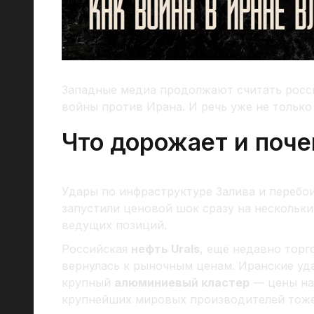
Западные медиа продолжают считать росс
войны против Ирана. И речь уже не тольк
Что дорожает и поч
Удары по инфраструктуре Залива и перебо
запустили ценовой шок сразу на нескольки
ведущих позиций.
Российская
нефть Urals
, ещё недавно тор
вернулась к рыночным ценам. Иранские уд
крупный
алюминиевый кластер
— цены на 
крупнейших мировых производителей тоже