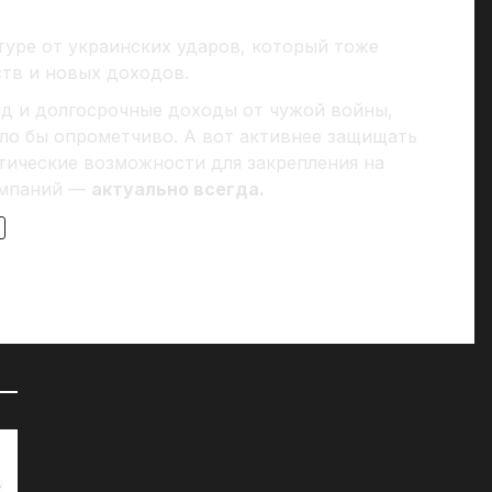
туре от украинских ударов, который тоже
ств и новых доходов.
д и долгосрочные доходы от чужой войны,
ыло бы опрометчиво. А вот активнее защищать
тические возможности для закрепления на
омпаний —
актуально всегда.
72 часа на сборы: к чему СМИ
«Д
готовят британцев?
07