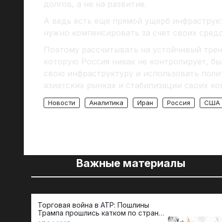
долгов, а не на развитие.
А ведь есть еще прямой ущерб инфраструк
нужно компенсировать за счет своих сред
Поэтому рассчитывать на устойчивый трен
которую Россия никак не контролирует, б
свою инфраструктуру и использовать поли
азиатских рынках и стабилизации своих к
Новости
Аналитика
Иран
Россия
США
Важные материалы
Торговая война в АТР: Пошлины
Трампа прошлись катком по странам
региона