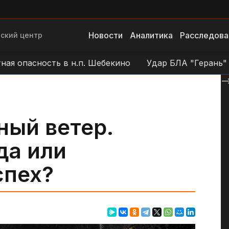
Новости
Аналитика
Расследова
ский центр
сность в н.п. Шебекино
Удар БЛА "Герань" по пози
--
ный ветер.
да или
спех?