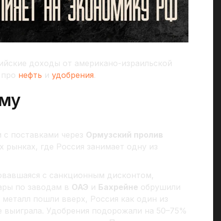
ийские доходы от американо-израильской
о про
нефть
и
удобрения
.
ему
и с поставками через
Ормузский пролив
х рынках, где Россия занимает одну из
говавшаяся с санкционным дисконтом,
ары по заводам в
ОАЭ
и
Бахрейне
обрушили
металл пошли вверх, Россия как один из
 выиграла. Удобрения подорожали на 50–75%