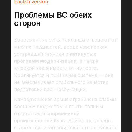
English version
Проблемы ВС обеих
сторон
Вооруженные силы Таиланда страдают от
многих трудностей, вроде «зоопарка»
устаревшей техники и
затянутых
программ модернизации
, а также
высокой зависимости от импорта.
Критикуется и призывная система — она
не обеспечивает стабильного качества
подготовки военнослужащих.
Камбоджийская армия ограничена слабым
военным бюджетом и почти полным
отсутствием
современной
промышленной базы
. Войска оснащены
старой техникой советского и китайского