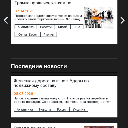
Трампа прошлись катком по
гот
странам региона
07.04.2025
07.
Прошедшая неделя знаменуется началом
Вос
нового этапа торговой войны Дональда
The 
Трампа — пошлины введены в отношении
нов
импорта из более 100 стран…
с з
Аналитика
Новости
Китай
США
Ан
под
Южная Корея
Япония
Ве
Последние новости
Железная дорога на износ. Удары по
подвижному составу
08.08.2026
На т.н. Украине снова жалуются. На этот раз на перебои в
работе поездов. Сообщается, что только за последние пять
дней…
Аналитика
Новости
Россия
Украина