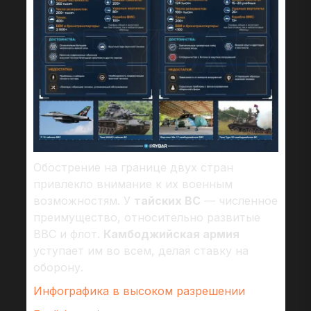
Обострение на границе двух стран
привлекло внимание к их военным
возможностям. У
тайских ВС
— численное
преимущество, относительно развитые
ВВС и флот.
Камбоджийская армия
уступает им во всем, делая ставку на
оборону.
Инфографика в высоком разрешении