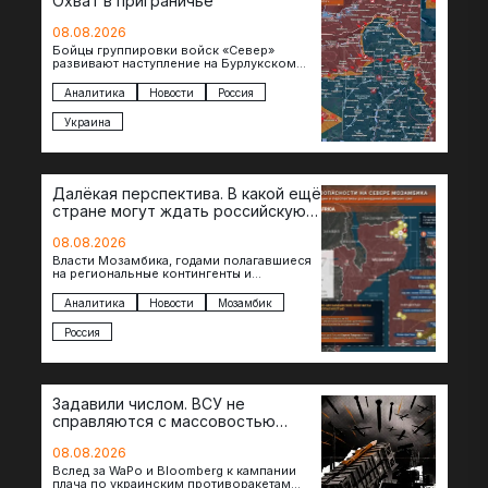
Охват в приграничье
08.08.2026
Бойцы группировки войск «Север»
развивают наступление на Бурлукском
направлении. Российские подразделения
теснят противника сразу на нескольких
Аналитика
Новости
Россия
участках, создавая угрозу охвата…
Украина
Далёкая перспектива. В какой ещё
стране могут ждать российскую
военную помощь?
08.08.2026
Власти Мозамбика, годами полагавшиеся
на региональные контингенты и
европейские военные миссии, всё чаще
обращаются к российской стороне за
Аналитика
Новости
Мозамбик
консультациями в…
Россия
Задавили числом. ВСУ не
справляются с массовостью
ударов?
08.08.2026
Вслед за WaPo и Bloomberg к кампании
плача по украинским противоракетам