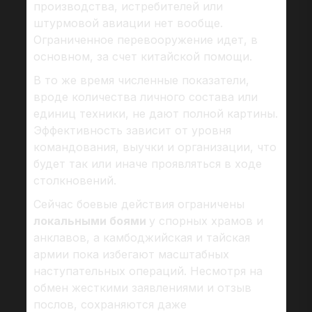
производства, истребителей или
штурмовой авиации нет вообще.
Ограниченное перевооружение идет, в
основном, за счет китайской помощи.
В то же время численные показатели,
вроде количества личного состава или
единиц техники, не дают полной картины.
Эффективность зависит от уровня
командования, выучки и организации, что
будет так или иначе проявляться в ходе
столкновений.
Сейчас боевые действия ограничены
локальными боями
у спорных храмов и
анклавов, а камбоджийская и тайская
армии пока избегают масштабных
наступательных операций. Несмотря на
обмен жесткими заявлениями и отзыв
послов, сохраняются даже