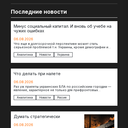
Последние новости
Минус социальный капитал. И вновь об учебе на
чужих ошибках
06.08.2026
Что еще в долгосрочной перспективе может стать
серьезной проблемой т.н. Украины, кроме демографии и
уничтоженных объектов инфраструктуры, восстановление
которых будет…
Аналитика
Новости
Украина
Что делать при налете
06.08.2026
Раз уж прилеты украинских БЛА по российским городам —
явление, характерное не только для прифронтовых
регионов, то становится логичным вопрос…
Аналитика
Новости
Россия
Думать стратегически
06.08.2026