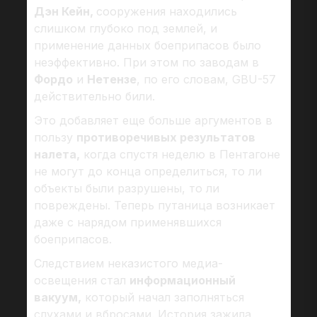
Дэн Кейн,
сооружения находились
слишком глубоко под землей, и
применение данных боеприпасов было
неэффективно. При этом по заводам в
Фордо
и
Нетензе
, по его словам, GBU-57
действительно били.
Это добавляет еще больше аргументов в
пользу
противоречивых результатов
налета,
когда спустя неделю в Пентагоне
не могут до конца определиться, то ли
объекты были разрушены, то ли
повреждены. Теперь путаница возникает
даже с нарядом применявшихся
боеприпасов.
Следствием неказистого медиа-
освещения стал
информационный
вакуум,
который начал заполняться
слухами и вбросами. История зажила