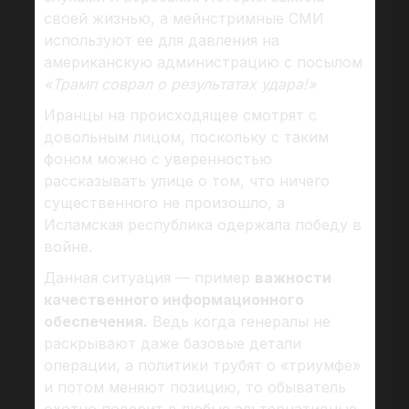
своей жизнью, а мейнстримные СМИ
используют ее для давления на
американскую администрацию с посылом
«Трамп соврал о результатах удара!»
Иранцы на происходящее смотрят с
довольным лицом, поскольку с таким
фоном можно с уверенностью
рассказывать улице о том, что ничего
существенного не произошло, а
Исламская республика одержала победу в
войне.
Данная ситуация — пример
важности
качественного информационного
обеспечения.
Ведь когда генералы не
раскрывают даже базовые детали
операции, а политики трубят о «триумфе»
и потом меняют позицию, то обыватель
охотно поверит в любые альтернативные