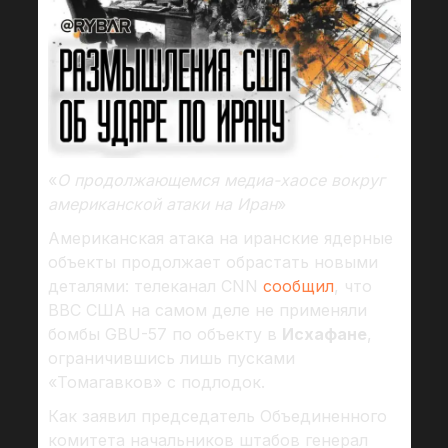
«
О продолжающемся медиа-хаосе вокруг
американской атаки на Иран
»
Американская атака на иранские ядерные
объекты продолжает обрастать новыми
деталями: телеканал CNN
сообщил
, что
ВВС США на самом деле не применяли
бомбы GBU-57 по объекту в
Исхафане
,
ограничившись лишь пусками
«Томагавков» с подлодок.
Как заявил председатель Объединенного
комитета начальников штабов генерал