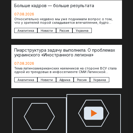
Больше кадров — больше результата
07.08.2026
Относительно недавно мы уже поднимали вопрос о том,
что у зрителей порой складывается впечатление, будто
российские операторы БЛА практически не…
Аналитика
Новости
Россия
Украина
Пиарструктура задачу выполнила. О проблемах
украинского «Иностранного легиона»
07.08.2026
Тема латиноамериканских наемников на стороне ВСУ стала
одной из трендовых в инфосегменте СМИ Латинской
Америки. И последние полгода оттуда идет…
Аналитика
Новости
Африка
Россия
Украина