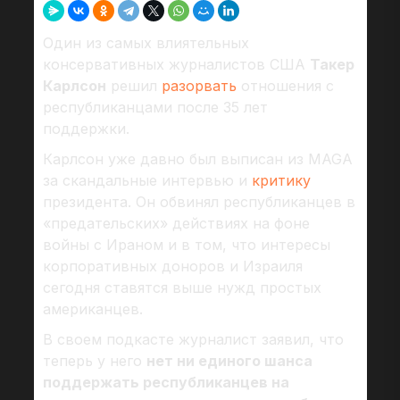
Один из самых влиятельных
консервативных журналистов США
Такер
Карлсон
решил
разорвать
отношения с
республиканцами после 35 лет
поддержки.
Карлсон уже давно был выписан из MAGA
за скандальные интервью и
критику
президента. Он обвинял республиканцев в
«предательских» действиях на фоне
войны с Ираном и в том, что интересы
корпоративных доноров и Израиля
сегодня ставятся выше нужд простых
американцев.
В своем подкасте журналист заявил, что
теперь у него
нет ни единого шанса
поддержать республиканцев на