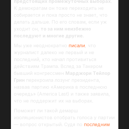
предстоящих промежуточных выборах
.
К демократам он тоже переходить не
собирается и пока просто не знает, что
делать дальше. По его словам, если уж
уходит он,
то за ним неизбежно
последуют и многие другие.
Мы уже неоднократно
писали
, что
журналист далеко не первый и не
последний, кто начал противиться
действиям Трампа. Вслед за Такером
бывший конгрессмен
Марджори Тейлор
Грин
перекроила лозунг президента,
назвав партию «Америка в последнюю
очередь» (America Last) и также заявила,
что не поддержит их на выборах.
Поможет ли такой демарш
изоляционистов отобрать голоса у партии
— вопрос открытый. Судя по
последним