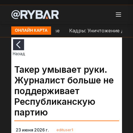
еправе ВСУ в Орехове
Кадры: Уничтожение дроно
ОНЛАЙН КАРТА
Назад
Такер умывает руки.
Журналист больше не
поддерживает
Республиканскую
партию
edituser1
23 июня 2026 г.