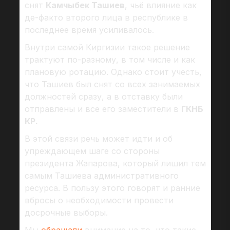
снят
Камчыбек Ташиев
, чьё влияние как
де-факто второго лица в республике в
последнее время усиливалось.
Внутри самой Киргизии такое решение
трактуют по-разному, в том числе и как
плановую ротацию. Однако стоит учесть,
что Ташиев был снят со всех занимаемых
должностей сразу, а в отставку были
отправлены и все его заместители в
ГКНБ
КР.
В этой связи речь может идти и об
упреждающем шаге со стороны
президента Жапарова, который лишил тем
самым Ташиева административного
ресурса. В пользу этого говорят и ранние
вбросы о необходимости провести
досрочные выборы.