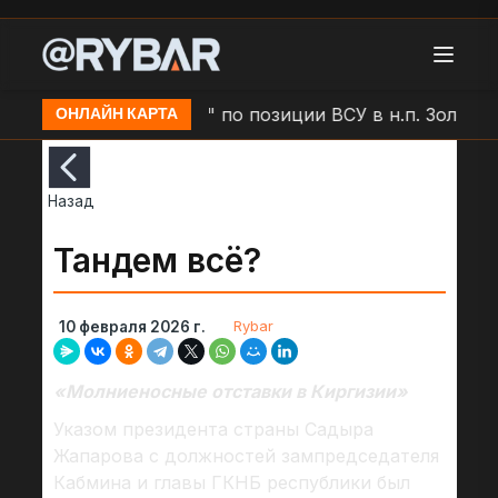
Удар БЛА "Молния" по позиции ВСУ в н.п. Золочев
ОНЛАЙН КАРТА
Назад
Тандем всё?
Rybar
10 февраля 2026 г.
«Молниеносные отставки в Киргизии»
Указом президента страны Садыра
Жапарова с должностей зампредседателя
Кабмина и главы ГКНБ республики был