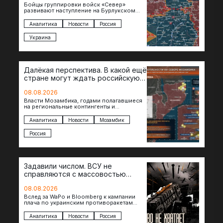
Бойцы группировки войск «Север»
развивают наступление на Бурлукском
направлении. Российские подразделения
теснят противника сразу на нескольких
Аналитика
Новости
Россия
участках, создавая угрозу охвата…
Украина
Далёкая перспектива. В какой ещё
стране могут ждать российскую
военную помощь?
08.08.2026
Власти Мозамбика, годами полагавшиеся
на региональные контингенты и
европейские военные миссии, всё чаще
обращаются к российской стороне за
Аналитика
Новости
Мозамбик
консультациями в…
Россия
Задавили числом. ВСУ не
справляются с массовостью
ударов?
08.08.2026
Вслед за WaPo и Bloomberg к кампании
плача по украинским противоракетам
присоединилась газета New York Times.
Там, ссылаясь на сотрудников…
Аналитика
Новости
Россия