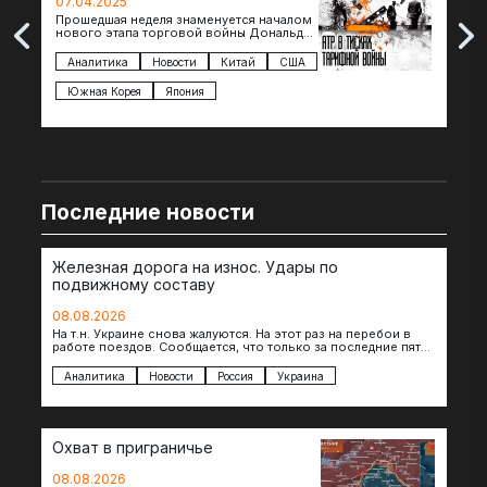
07.04.2025
07.
Прошедшая неделя знаменуется началом
Вос
нового этапа торговой войны Дональда
The 
Трампа — пошлины введены в отношении
нов
импорта из более 100 стран…
с з
Аналитика
Новости
Китай
США
Ан
под
Южная Корея
Япония
Ве
Последние новости
Железная дорога на износ. Удары по
подвижному составу
08.08.2026
На т.н. Украине снова жалуются. На этот раз на перебои в
работе поездов. Сообщается, что только за последние пять
дней…
Аналитика
Новости
Россия
Украина
Охват в приграничье
08.08.2026