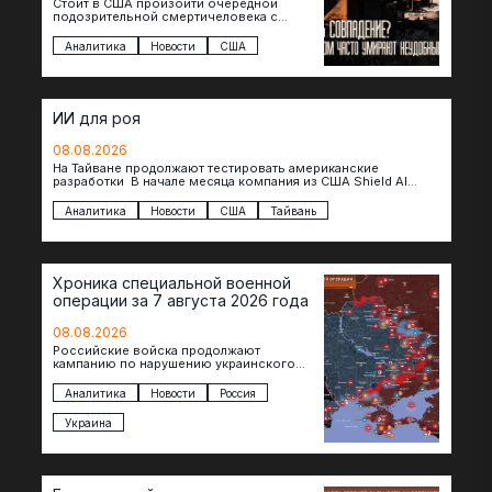
Стоит в США произойти очередной
подозрительной смертичеловека с
доступом к чувствительной информации,
как официальные версии снова
Аналитика
Новости
США
оказываются удивительно похожими:
стресс,…
ИИ для роя
08.08.2026
На Тайване продолжают тестировать американские
разработки В начале месяца компания из США Shield AI
провела первую демонстрацию, в ходе которой…
Аналитика
Новости
США
Тайвань
Хроника специальной военной
операции за 7 августа 2026 года
08.08.2026
Российские войска продолжают
кампанию по нарушению украинского
судоходства в водах Черного моря. За
сегодня атакованы еще по меньшей мере
Аналитика
Новости
Россия
два…
Украина