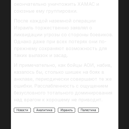
окончательно уничтожить ХАМАС и
союзные ему группировки.
После каждой наземной операции
Израиль торжественно заявлял о
ликвидации угрозы со стороны боевиков.
Однако даже при всех потерях они по-
прежнему сохраняют возможность для
таких вылазок и засад.
И примечательно, как бойцы АОИ, набив,
казалось бы, столько шишек на боях в
анклаве, периодически совершают те же
ошибки. Расслабленность с ощущением
безусловного тотального доминирования
над врагом к хорошему не приводит.
Новости
Аналитика
Израиль
Палестина