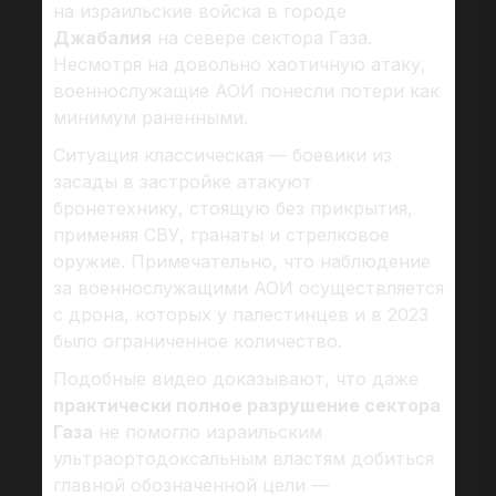
на израильские войска в городе
Джабалия
на севере сектора Газа.
Несмотря на довольно хаотичную атаку,
военнослужащие АОИ понесли потери как
минимум раненными.
Ситуация классическая — боевики из
засады в застройке атакуют
бронетехнику, стоящую без прикрытия,
применяя СВУ, гранаты и стрелковое
оружие. Примечательно, что наблюдение
за военнослужащими АОИ осуществляется
с дрона, которых у палестинцев и в 2023
было ограниченное количество.
Подобные видео доказывают, что даже
практически полное разрушение сектора
Газа
не помогло израильским
ультраортодоксальным властям добиться
главной обозначенной цели —