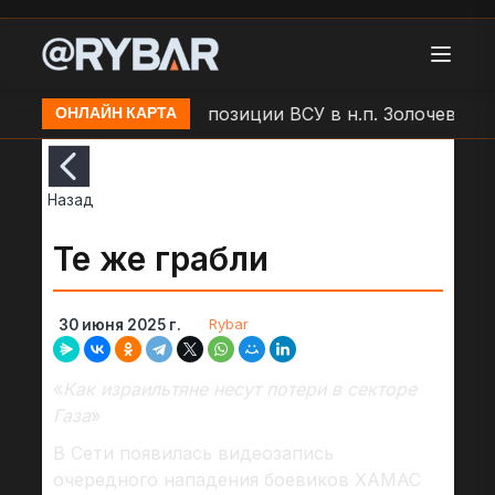
ар БЛА "Молния" по позиции ВСУ в н.п. Золочев
Ар
ОНЛАЙН КАРТА
Назад
Те же грабли
Rybar
30 июня 2025 г.
«
Как израильтяне несут потери в секторе
Газа
»
В Сети появилась видеозапись
очередного нападения боевиков ХАМАС