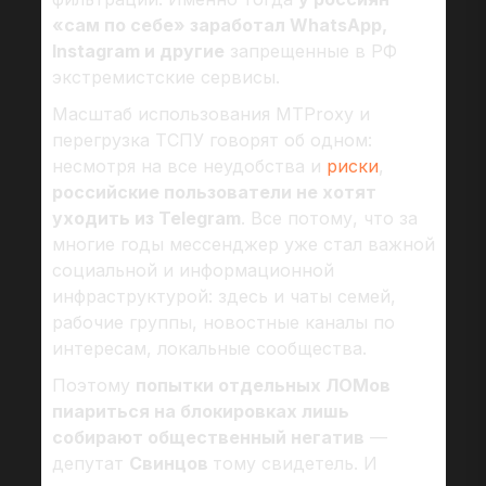
«сам по себе» заработал WhatsApp,
Instagram и другие
запрещенные в РФ
экстремистские сервисы.
Масштаб использования MTProxy и
перегрузка ТСПУ говорят об одном:
несмотря на все неудобства и
риски
,
российские пользователи не хотят
уходить из Telegram
. Все потому, что за
многие годы мессенджер уже стал важной
социальной и информационной
инфраструктурой: здесь и чаты семей,
рабочие группы, новостные каналы по
интересам, локальные сообщества.
Поэтому
попытки отдельных ЛОМов
пиариться на блокировках лишь
собирают общественный негатив
—
депутат
Свинцов
тому свидетель. И