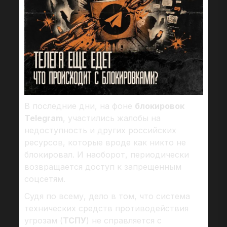
В последние дни, на фоне
блокировок
Telegram
, участились жалобы на
недоступность и других российских
ресурсов, которые вроде как никто не
блокировал. И наоборот, периодически
возвращается доступ к запрещенным
соцсетям.
Судя по всему, дело в том, что система
технических средств противодействия
угрозам (
ТСПУ
) не справляется с