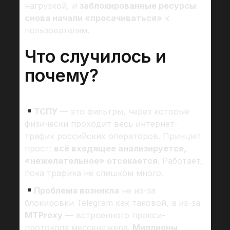
нагрузкой, и
заблокированные ресурсы
снова начали «просачиваться»
к
пользователям.
Что случилось и
почему?
ТСПУ
— это фильтры, через которые
физически проходит весь интернет-
трафик российских операторов. Принцип
прост:
всё входящее анализируется,
«нежелательное» отсекается.
Работает,
пока трафика не слишком много.
Проблема возникла
не из-за
блокировки Telegram как таковой, а из-за
MTProxy
— встроенного прокси-
протокола мессенджера.
Миллионы