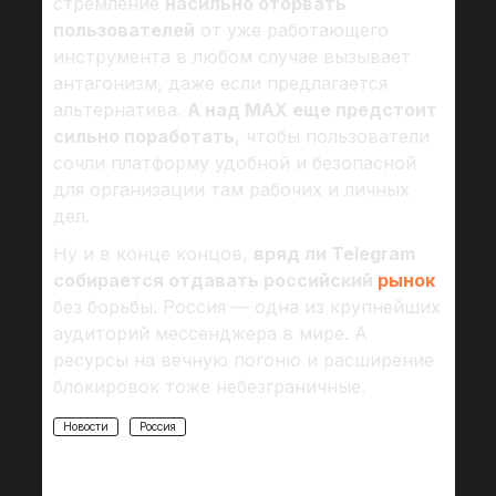
стремление
насильно оторвать
пользователей
от уже работающего
инструмента в любом случае вызывает
антагонизм, даже если предлагается
альтернатива.
А над MAX еще предстоит
сильно поработать
, чтобы пользователи
сочли платформу удобной и безопасной
для организации там рабочих и личных
дел.
Ну и в конце концов,
вряд ли Telegram
собирается отдавать российский
рынок
без борьбы. Россия — одна из крупнейших
аудиторий мессенджера в мире. А
ресурсы на вечную погоню и расширение
блокировок тоже небезграничные.
Новости
Россия