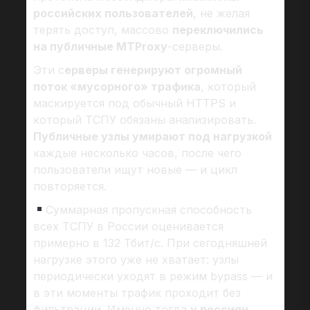
российских пользователей
, не желая
терять доступ, массово
переключились
на публичные MTProxy
-серверы.
Эти с
ерверы генерируют огромный
поток «мусорного» трафика
, который
маскируется под обычный HTTPS и
который ТСПУ обязаны анализировать.
Публичные узлы умирают под нагрузкой
каждые несколько часов, после чего
пользователи ищут новые — и цикл
повторяется.
Суммарная пропускная способность
всех ТСПУ в России оценивается
примерно в 132 Тбит/с. При сегодняшней
нагрузке этого уже не хватает: узлы
периодически уходят в режим bypass — и
в эти моменты трафик проходит без
фильтрации. Именно тогда
у россиян