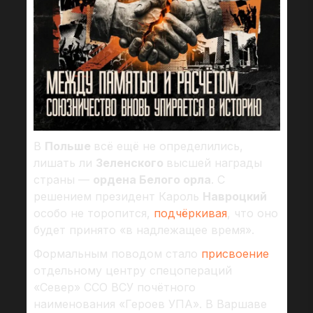
В
Польше
всё ещё не определились,
лишать ли
Зеленского
высшей награды
страны —
ордена Белого орла
. С
решением президент Кароль
Навроцкий
особо не торопится,
подчёркивая
, что оно
будет принято «в надлежащее время».
Формальным поводом стало
присвоение
отдельному центру спецопераций
«Север» ССО ВСУ почётного
наименования «Героев УПА». В Варшаве