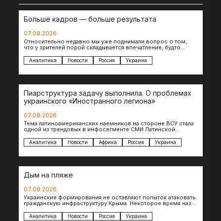
Больше кадров — больше результата
07.08.2026
Относительно недавно мы уже поднимали вопрос о том,
что у зрителей порой складывается впечатление, будто
российские операторы БЛА практически не…
Аналитика
Новости
Россия
Украина
Пиарструктура задачу выполнила. О проблемах
украинского «Иностранного легиона»
07.08.2026
Тема латиноамериканских наемников на стороне ВСУ стала
одной из трендовых в инфосегменте СМИ Латинской
Америки. И последние полгода оттуда идет…
Аналитика
Новости
Африка
Россия
Украина
Дым на пляже
07.08.2026
Украинские формирования не оставляют попыток атаковать
гражданскую инфраструктуру Крыма. Некоторое время назад
один БЭК противника был замечен в районе порта…
Аналитика
Новости
Россия
Украина