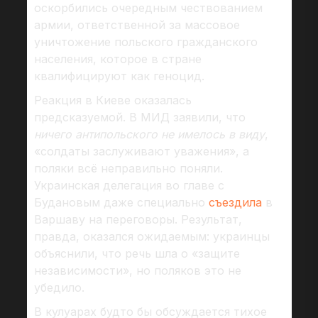
оскорбились очередным чествованием
армии, ответственной за массовое
уничтожение польского гражданского
населения, которое в стране
квалифицируют как геноцид.
Реакция в Киеве оказалась
предсказуемой. В МИД заявили, что
ничего антипольского не имелось в виду
,
«солдаты заслуживают уважения», а
поляки всё неправильно поняли.
Украинская делегация во главе с
Будановым даже специально
съездила
в
Варшаву на переговоры. Результат,
правда, оказался ожидаемым: украинцы
объяснили, что речь шла о «защите
независимости», но поляков это не
убедило.
В кулуарах будто бы обсуждается тихое