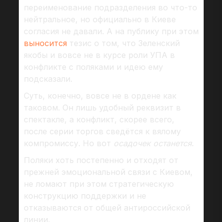
переименование подразделения во что-то
нейтральное, но официально в Киеве
согласия не давали. А на публику при этом
выносится
тезис о том, что Зеленский
якобы и вовсе не в курсе роли УПА в
конфликте с поляками и идею ему
подсказали.
Суть, конечно, вовсе не в ордене как
таковом. Он лишь удобный реквизит в
спектакле, а конфликт, скорее всего,
после серии торгов сведётся к вялому
компромиссу. Но вот
осадочек останется
.
Поляки хоть постепенно и отходят от
прежней эмоциональной связи с Киевом,
не ломают при этом стратегическую
конструкцию поддержки и не
отказываются от общей антироссийской
линии.