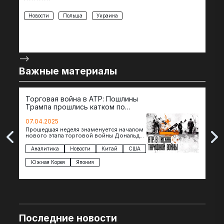
Новости
Польша
Украина
-->
Важные материалы
Торговая война в АТР: Пошлины
72 
Трампа прошлись катком по
гот
странам региона
07.04.2025
07.
Прошедшая неделя знаменуется началом
Вос
нового этапа торговой войны Дональда
The 
Трампа — пошлины введены в отношении
нов
импорта из более 100 стран…
с з
Аналитика
Новости
Китай
США
Ан
под
Южная Корея
Япония
Ве
Последние новости