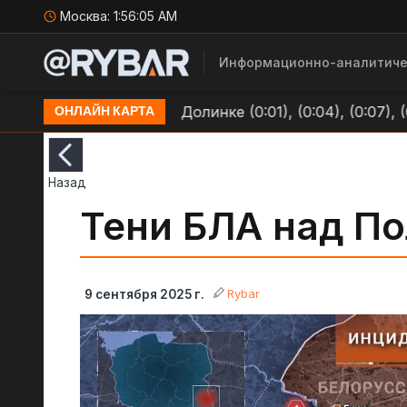
Москва:
1:56:06 AM
Информационно-аналитиче
 позициям ВСУ в Долинке (0:01), (0:04), (0:07), (0:09)
ОНЛАЙН КАРТА
Назад
Тени БЛА над П
Rybar
9 сентября 2025 г.