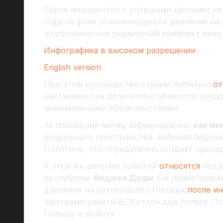
Серия инцидентов с упавшими дронами на 
года на фоне усиливающегося давления на
вовлечённости
в украинский конфликт явн
Инфографика в высоком разрешении
English version
При этом руководство страны публично
от
настаивают на роли «логистического коор
минимальными обязательствами.
За последний месяц зафиксировано
как м
воздушного пространства, включая падени
Полатыче, что определённо создаёт
преце
К этой же цепочке событий
относятся
неда
республики
Анджея Дуды
. Он прямо заяв
давление на руководство Польши
после и
жертвами ракеты ВСУ стали два поляка. По
Польшу в войну».