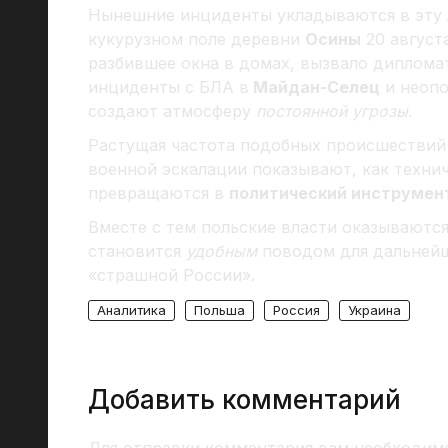
Нынешние инциденты укладываются в эту л
кукурузном поле деревни
Осины
20 август
разбившее окна в домах, вызвало диплома
инциденты с БЛА в
Майдан-Селец
и неопо
создают атмосферу
постоянной угрозы
.
Растущая частота подобных происшествий 
военной эскалации показывают, как техни
превращаются в
политический инструмен
Вместе с тем польские власти оказываютс
становится
удобным
поводом для дальнейш
«страшной России».
Аналитика
Польша
Россия
Украина
Добавить комментарий