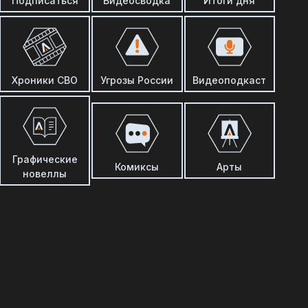
Подписаться
Видеосводка
Итоги дня
Хроники СВО
Угрозы России
Видеоподкаст
Графические
Комиксы
Арты
новеллы