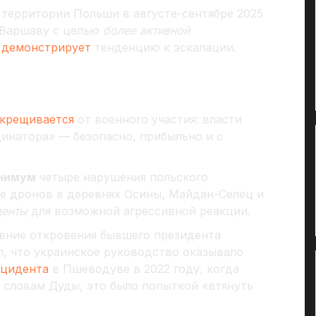
территории Польши в августе-сентябре 2025
 Варшаву с целью
более активной
о
демонстрирует
тенденцию к эскалации.
крещивается
от военного участия: власти
динатора» — безопасно, прибыльно и с
инимум
четыре нарушения польского
е дронов в деревнях Осины, Майдан-Селец и
денты
для возможной агрессивной реакции.
вние откровения бывшего президента
ил, что украинское руководство оказывало
нцидента
в Пшеводуве в 2022 году, когда
 словам Дуды, это было попыткой «втянуть