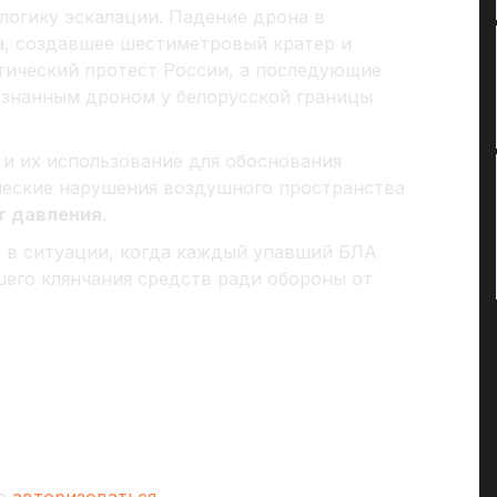
огику эскалации. Падение дрона в
а, создавшее шестиметровый кратер и
тический протест России, а последующие
знанным дроном у белорусской границы
и их использование для обоснования
ческие нарушения воздушного пространства
т давления
.
я в ситуации, когда каждый упавший БЛА
его клянчания средств ради обороны от