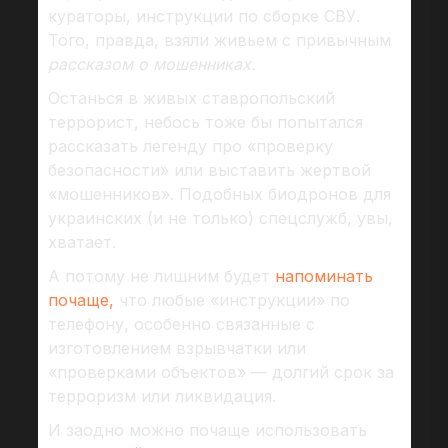
кураторы, инструкции по сборке СВУ.
Того, правда, взяли живьем с привычным
рассказом о мошенниках.
Останься в живых ставропольский
террорист, небось тоже бы попытался
рассказать легенду про «проверку
безопасности» или выставить жертвой
«мошенников». Подобных биодронов для
украинских (и не только) спецслужб, увы,
хватает.
А потому не лишним будет
напоминать
почаще,
что любые «инструкции» по
телефону, особенно связанные с
изготовлением взрывчатки или
«проверками объектов» — долгий срок за
терроризм или ликвидация.
И заодно можно почаще использовать