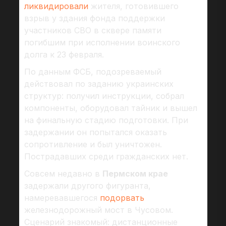
ликвидировали
жителя, готовившего
взрыв у здания фонда поддержки
участников СВО в сквере памяти
погибшим при исполнении воинского
долга к 23 февраля.
По данным ФСБ, подозреваемый
действовал по заданию украинских
структур: получил инструкции, собрал
компоненты, оборудовал тайник и вышел
на финальную стадию подготовки. При
задержании он попытался оказать
сопротивление и был уничтожен.
Пострадавших среди гражданских нет.
Совсем недавно в
Пермском крае
задержали другого фигуранта,
намеревавшегося
подорвать
железнодорожный мост в Чусовом.
Сценарий знакомый: дистанционные