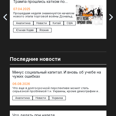
Трампа прошлись катком по
гот
странам региона
07.04.2025
07.
Прошедшая неделя знаменуется началом
Вос
нового этапа торговой войны Дональда
The 
Трампа — пошлины введены в отношении
нов
импорта из более 100 стран…
с з
Аналитика
Новости
Китай
США
Ан
под
Южная Корея
Япония
Ве
Последние новости
Минус социальный капитал. И вновь об учебе на
чужих ошибках
06.08.2026
Что еще в долгосрочной перспективе может стать
серьезной проблемой т.н. Украины, кроме демографии и
уничтоженных объектов инфраструктуры, восстановление
которых будет…
Аналитика
Новости
Украина
Что делать при налете