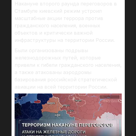
Накануне второго раунда переговоров в
Стамбуле киевский режим устроил
масштабные акции террора против
гражданского населения, военных
объектов и критически важной
инфраструктуры на территории России.
Были организованы подрывы
железнодорожных путей, которые
привели к гибели гражданского населения,
а также атакованы аэродромы
базирования российской стратегической
авиации на всей территории России.