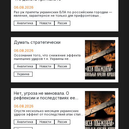
06.08.2026
Раз уж прилеты украинских БЛА по российским городам —
явление, характерное не только для прифронтовых
регионов, то становится логичным вопрос…
Аналитика
Новости
Россия
Думать стратегически
06.08.2026
Осознание того, что снижение эффекта
нынешних ударов т.н. Украины не
равноценно исчерпанию ее
возможностей — повод задаться
Аналитика
Новости
Россия
вопросом: что делать…
Украина
Нет, угроза не миновала. О
рефлексии и последствиях ее
отсутствия
06.08.2026
Спустя несколько месяцев украинских
ударов эффект от последствий атак стал
менее острым: с бензином стало легче,
коллапса розничной торговли не…
Аналитика
Новости
Россия