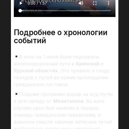
Подробнее о хронологии
событий
В ночь на 1 июня были подорваны
железнодорожные пути в
Брянской
и
Курской областях
. Это привело к сходу
поездов с путей во время прохождения
гражданских составов.
Позднее прогремел взрыв на ж/д-путях
к юго-западу от
Мелитополя
. Во всех
случаях урон был нанесён в первую
очередь гражданским перевозкам, в
военном смысле наличие запасных путей
и объездных дорог урон нивелирует.