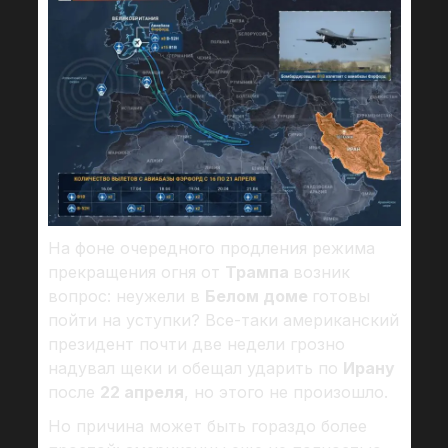
На фоне очередного продления режима
прекращения огня от
Трампа
возник
вопрос: неужели в
Белом доме
готовы
пойти на уступки? Все-таки американский
президент почти две недели грозно
надувал щеки и обещал ударить по
Ирану
после
22 апреля
, но этого не произошло.
Но причина может быть гораздо более