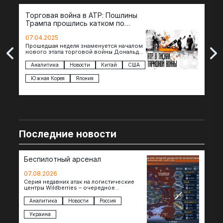
Торговая война в АТР: Пошлины
72 
Трампа прошлись катком по
гот
странам региона
07.04.2025
07.
Прошедшая неделя знаменуется началом
Вос
нового этапа торговой войны Дональда
The 
Трампа — пошлины введены в отношении
нов
импорта из более 100 стран…
с з
Аналитика
Новости
Китай
США
Ан
под
Южная Корея
Япония
Ве
Последние новости
Беспилотный арсенал
07.08.2026
Серия недавних атак на логистические
центры Wildberries – очередное
свидетельство нарастающей угрозы для
российского тыла. И суть здесь даже не…
Аналитика
Новости
Россия
Украина