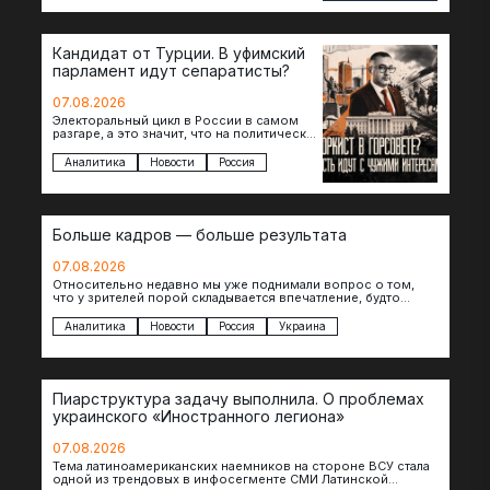
Кандидат от Турции. В уфимский
парламент идут сепаратисты?
07.08.2026
Электоральный цикл в России в самом
разгаре, а это значит, что на политическое
поле вновь выходят кандидаты с
сомнительной репутацией….
Аналитика
Новости
Россия
Больше кадров — больше результата
07.08.2026
Относительно недавно мы уже поднимали вопрос о том,
что у зрителей порой складывается впечатление, будто
российские операторы БЛА практически не…
Аналитика
Новости
Россия
Украина
Пиарструктура задачу выполнила. О проблемах
украинского «Иностранного легиона»
07.08.2026
Тема латиноамериканских наемников на стороне ВСУ стала
одной из трендовых в инфосегменте СМИ Латинской