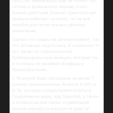
простой: американцы еще не полностью
готовы к возможному новому этапу
боевых действий. Военно-транспортная
авиация работает на износ, но не все
корабли достигли нужных районов
назначения.
Однако что видно на данный момент, так
это активную подготовку. В особенности
это касается стратегической
бомбардировочной авиации, которая так
и осталась на авиабазе Фэрфорд в
Великобритании.
С 16 апреля было проведено не менее 7
учебно-тренировочных полетов В-52Н и
В-1В, которые осуществляли полеты в
Средиземное море, над Европой, а также
в Атлантический океан, отрабатывая
разные маршруты выхода на удар по