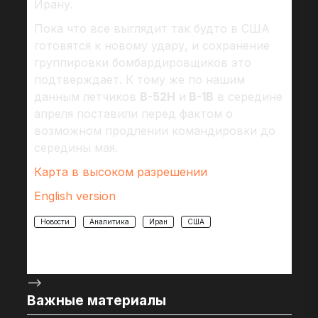
Ирану.
Пока что все выглядит так будто в США
готовятся к новому удару, и сохранение
группировки бомбардировщиков это
подтверждает. К тому же по нашим
данным летчиков
В-52Н
и
В-1В
в середине
апреля поставили перед фактом о
возможном продлении командировки до
середины мая.
Карта в высоком разрешении
English version
Новости
Аналитика
Иран
США
-->
Важные материалы