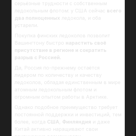
серьёзные трудности с собственным
ледокольным флотом: у США сейчас
всего
два полноценных
ледокола, и оба
устарели.
Покупка финских ледоколов позволит
Вашингтону быстро
нарастить своё
присутствие в регионе и сократить
разрыв с Россией.
Да, Россия по-прежнему остаётся
лидером по количеству и качеству
ледоколов, обладая единственным в мире
атомным ледокольным флотом и
огромным опытом работы в Арктике.
Однако подобное преимущество требует
постоянной поддержки и инвестиций, тем
более, когда
США
,
Финляндия
и даже
Китай активно наращивают свои