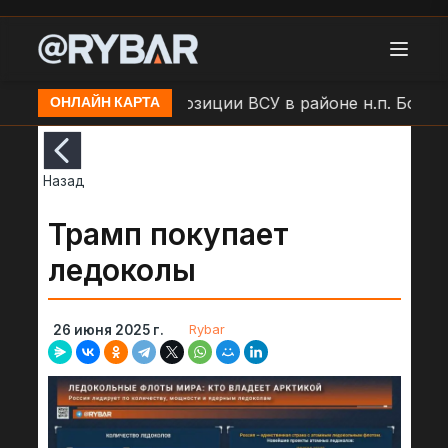
и
Удар БЛА по позиции ВСУ в районе н.п. Большая
ОНЛАЙН КАРТА
Назад
Трамп покупает
ледоколы
Rybar
26 июня 2025 г.