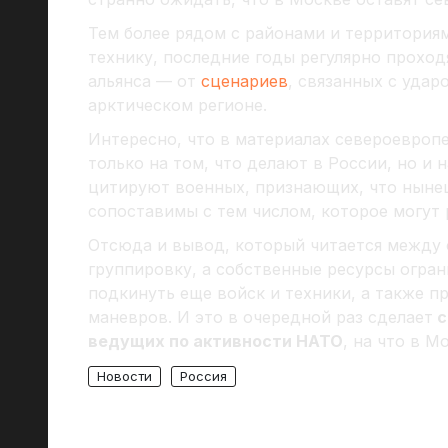
Тем более рядом с районами и территория
технику, последние годы регулярно прохо
альянса — от
сценариев
, связанных с удар
арктическом регионе.
Интересно, что в материалах североевроп
только на том, что делают в России, но и 
цитируют военных, признающих, что нынеш
сопоставимы с тем числом, которое могут 
Отсюда и вывод, который читается между 
группировку, а собственные ресурсы огран
подкинуть еще войск и техники, а также 
маневров. И это в очередной раз сделает
с
ведущих по активности НАТО
, на что в М
Новости
Россия