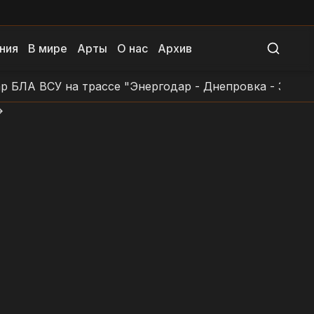
ния
В мире
Арты
О нас
Архив
 ВСУ на трассе "Энергодар - Днепровка - Заповетно
>