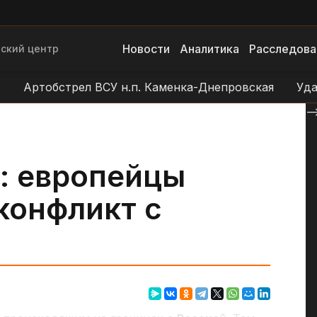
Новости
Аналитика
Расследова
ский центр
ртобстрел ВСУ н.п. Каменка-Днепровская
Удар БЛА
--
: европейцы
конфликт с