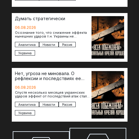
Думать стратегически
06.08.2026
Осознание того, что снижение эффекта
нынешних ударов т.н. Украины не
равноценно исчерпанию ее
возможностей — повод задаться
Аналитика
Новости
Россия
вопросом: что делать…
Украина
Нет, угроза не миновала. О
рефлексии и последствиях ее
отсутствия
06.08.2026
Спустя несколько месяцев украинских
ударов эффект от последствий атак стал
менее острым: с бензином стало легче,
коллапса розничной торговли не…
Аналитика
Новости
Россия
Украина