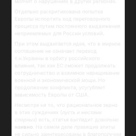
молчит о нарушениях в других регионах.
Отдельно раскритикована попытка
Европы испортить ход переговорного
процесса путем постоянного выдвижения
неприемлемых для России условий.
При этом выдвигается идея, что в мирное
соглашение не означает переход
т.н.Украины в орбиту российского
влияния, так как ЕС сможет продолжать
сотрудничество и взаимное наращивание
военной и экономической мощи. Но
продолжение конфликта, усугубляет
зависимость Европы от США.
Несмотря на то, что рациональное зерно
в этих суждениях (
пусть и местами
спорных
) есть, статья выглядит довольно
наивно
. На самом деле правящие элиты
не сильно заинтересованы в благополучии