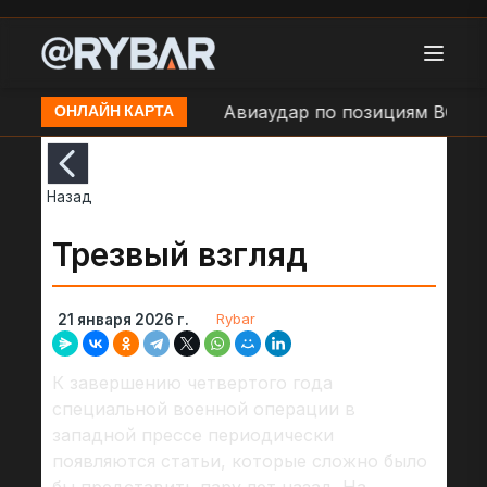
в районе н.п. Сумы
Авиаудар по позициям ВСУ в н.
ОНЛАЙН КАРТА
Назад
Трезвый взгляд
Rybar
21 января 2026 г.
К завершению четвертого года
специальной военной операции в
западной прессе периодически
появляются статьи, которые сложно было