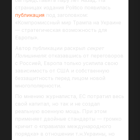
бы представить пару лет назад. На
страницах издания Politico появилась
публикация
под заголовком:
«Компромиссный мир Трампа на Украине
— стратегическая возможность для
Европы».
Автор публикации раскрыл
секрет
Полишинеля
: отказавшись от переговоров
с Россией, Европа только усилила свою
зависимость от США и собственную
беззащитность перед лицом новой
многополярности.
По мнению журналиста, ЕС потратил весь
свой капитал, но так и не создал
реальную военную мощь. При этом
применяет двойные стандарты — громко
кричит о «правилах международного
порядка» в отношении т.н.Украины, но