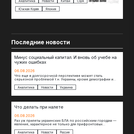
импорта из более 100 стран…
с з
Аналитика
Новости
Китай
США
Ан
под
Южная Корея
Япония
Ве
Последние новости
Минус социальный капитал. И вновь об учебе на
чужих ошибках
06.08.2026
Что еще в долгосрочной перспективе может стать
серьезной проблемой т.н. Украины, кроме демографии и
уничтоженных объектов инфраструктуры, восстановление
которых будет…
Аналитика
Новости
Украина
Что делать при налете
06.08.2026
Раз уж прилеты украинских БЛА по российским городам —
явление, характерное не только для прифронтовых
регионов, то становится логичным вопрос…
Аналитика
Новости
Россия