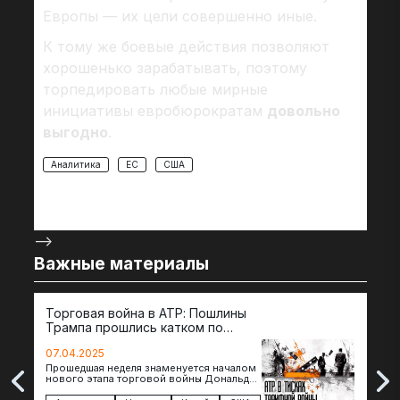
Европы — их цели совершенно иные.
К тому же боевые действия позволяют
хорошенько зарабатывать, поэтому
торпедировать любые мирные
инициативы евробюрократам
довольно
выгодно
.
Аналитика
ЕС
США
-->
Важные материалы
Торговая война в АТР: Пошлины
72 
Трампа прошлись катком по
гот
странам региона
07.04.2025
07.
Прошедшая неделя знаменуется началом
Вос
нового этапа торговой войны Дональда
The 
Трампа — пошлины введены в отношении
нов