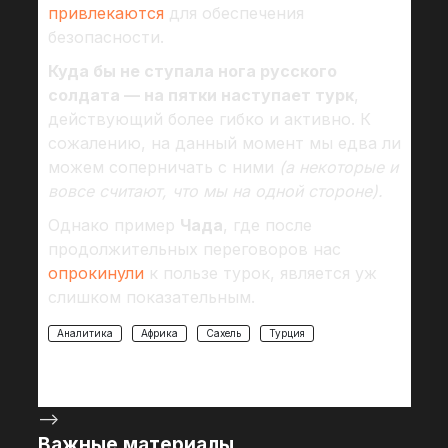
привлекаются
для обеспечения
безопасности.
Куда бы не ступала нога русского
солдата — на пятки наступает турк
,
действующий более гибко и активно. К
сожалению, на данный момент мы едва ли
можем соперничать с ними
(а некоторые и
вовсе считают, что мы на одной стороне).
Однако пример
Чада
, где после
продолжительных переговоров нас
опрокинули
к пользе турок, является уж
слишком показательным.
Аналитика
Африка
Сахель
Турция
-->
Важные материалы