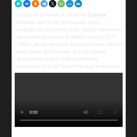
Турецкое влияние в регионе
Сахель
активно растет в последние годы.
«Байрактар-дипломатия», представленная
продажей дешевых и эффективных БЛА
ставит региональные вооруженные силы в
зависимое положение. А в условиях
продолжающихся войн давление
оказывается и на политическую верхушку.