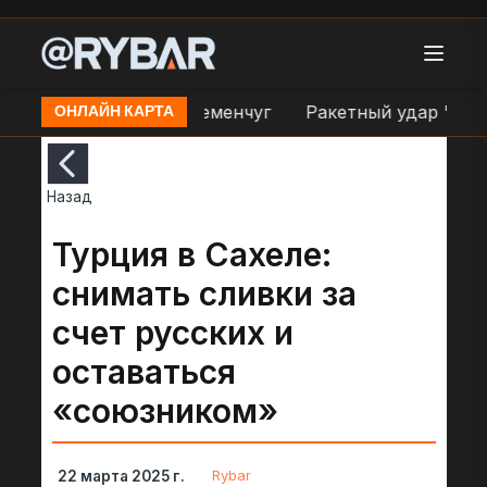
СУ в районе н.п. Кременчуг
Ракетный удар "Банде
ОНЛАЙН КАРТА
Назад
Турция в Сахеле:
снимать сливки за
счет русских и
оставаться
«союзником»
Rybar
22 марта 2025 г.