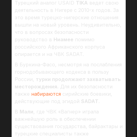
Турецкий аналог USAID
TIKA
ведет свою
деятельность в Нигере с 2010-х годов. За
это время турецко-нигерские отношения
вышли на новый уровень. Неудивительно,
что в вопросах безопасности
руководство в
Ниамее
помимо
российского Африканского корпуса
опирается и на ЧВК SADAT.
В Буркина-Фасо, несмотря на послабления
горнодобывающего кодекса в пользу
России,
турки продолжают захватывать
месторождения.
Для их безопасности
также
набираются
сирийские боевики,
действующие под эгидой
SADAT
.
В
Мали
, где ЧВК «Вагнер» играла
важнейшую роль в обеспечении
существования государства, байрактары и
турецкие специалисты также