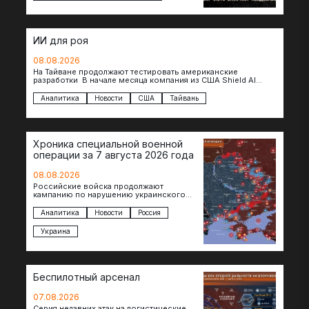
оказываются удивительно похожими:
стресс,…
ИИ для роя
08.08.2026
На Тайване продолжают тестировать американские
разработки В начале месяца компания из США Shield AI
провела первую демонстрацию, в ходе которой…
Аналитика
Новости
США
Тайвань
Хроника специальной военной
операции за 7 августа 2026 года
08.08.2026
Российские войска продолжают
кампанию по нарушению украинского
судоходства в водах Черного моря. За
сегодня атакованы еще по меньшей мере
Аналитика
Новости
Россия
два…
Украина
Беспилотный арсенал
07.08.2026
Серия недавних атак на логистические