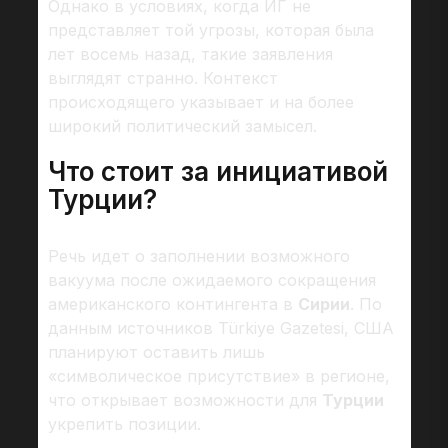
Однако в условиях, когда ИГ не
представляет той угрозы, которая была
лет восемь назад, такие заявления
выглядят странно. Контекст
происходящего указывает и на более
широкий политический замысел.
Что стоит за инициативой
Турции?
Речь идет о заполнении возможного
вакуума после ожидаемого сокращения
американского контингента в
Сирии
. По
данным источников Türkiye Gazetesi, США
планируют оставить лишь
«символическое присутствие» в регионе,
что открывает возможности для
Турции
укрепить позиции.