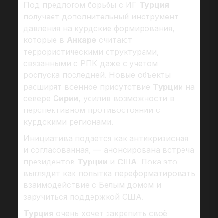
Под предлогом борьбы с ИГ
Турция
получает дополнительный инструмент
давления на курдские формирования,
которые в
Анкаре
считают
террористическими структурами,
связанными с РПК даже с учетом
роспуска последней. Новые объекты
расширят военное присутствие
Турции
на
севере
Сирии
, усилив возможности в
перспективном противостоянии с
курдскими регионами.
Инициатива подается как антикризисная
и согласованная, — анонсирована встреча
президентов
Турции
и
США
. Пока это
выглядит как попытка переформатировать
взаимодействие с Белым домом и
заручиться поддержкой США.
Турция
очень хочет закрепить своё