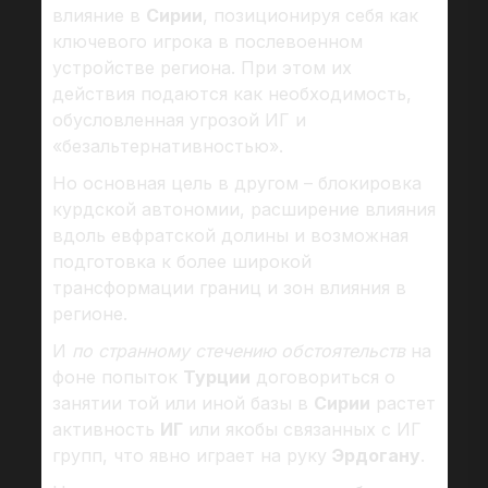
влияние в
Сирии
, позиционируя себя как
ключевого игрока в послевоенном
устройстве региона. При этом их
действия подаются как необходимость,
обусловленная угрозой ИГ и
«безальтернативностью».
Но основная цель в другом – блокировка
курдской автономии, расширение влияния
вдоль евфратской долины и возможная
подготовка к более широкой
трансформации границ и зон влияния в
регионе.
И
по странному стечению обстоятельств
на
фоне попыток
Турции
договориться о
занятии той или иной базы в
Сирии
растет
активность
ИГ
или якобы связанных с ИГ
групп, что явно играет на руку
Эрдогану
.