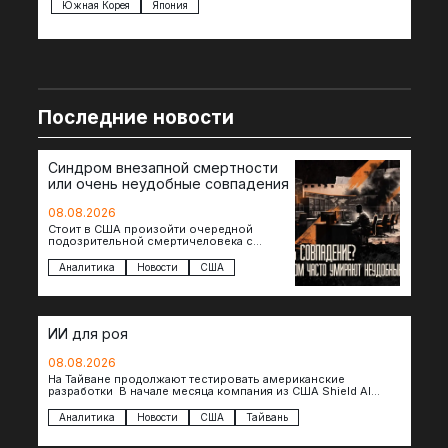
Южная Корея
Япония
Ве
Последние новости
Синдром внезапной смертности
или очень неудобные совпадения
08.08.2026
Стоит в США произойти очередной
подозрительной смертичеловека с
доступом к чувствительной информации,
как официальные версии снова
Аналитика
Новости
США
оказываются удивительно похожими:
стресс,…
ИИ для роя
08.08.2026
На Тайване продолжают тестировать американские
разработки В начале месяца компания из США Shield AI
провела первую демонстрацию, в ходе которой…
Аналитика
Новости
США
Тайвань