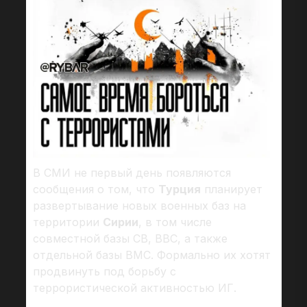
В СМИ не первый день появляются
сообщения о том, что
Турция
планирует
развертывание новых военных баз на
территории
Сирии
, в том числе
совместной базы СВ, ВВС, а также
отдельной базы ВМС. Формально их хотят
продвинуть под борьбу с
террористической активностью ИГ.