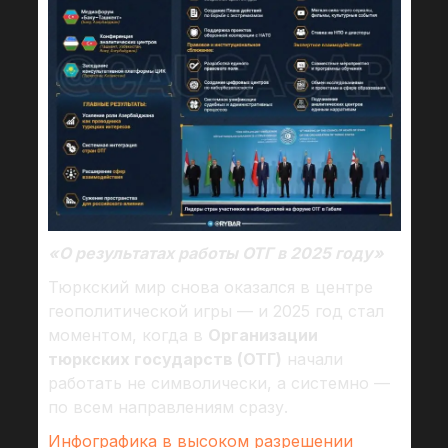
«О результатах работы ОТГ в 2025 году»
Тюркский мир снова оказался в центре
геополитической игры — и 2025 год стал
моментом, когда в
Организации
тюркских государств (ОТГ)
начали
работать не символически, а системно —
по всем направлениям сразу.
Инфографика в высоком разрешении