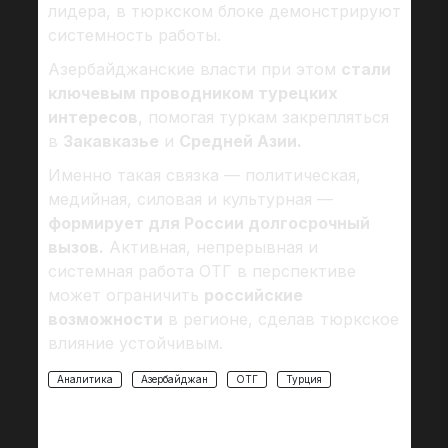
лидера, в тюркском блоке демонстрируют
системность работы.
Азербайджанские власти при этом
стали
ключевым проводником турецких
интересов
, помогая туркам закрепляться
в
Закавказье
и
Средней Азии.
Именно такая связка — политическая,
медийная, силовая и культурная —
формирует для России долгосрочный
вызов.
Активная, непрерывная и
системная работа ОТГ в перспективе
может ограничить
российские
возможности
в регионе, сделав тюркское
влияние устойчивым.
Аналитика
Азербайджан
ОТГ
Турция