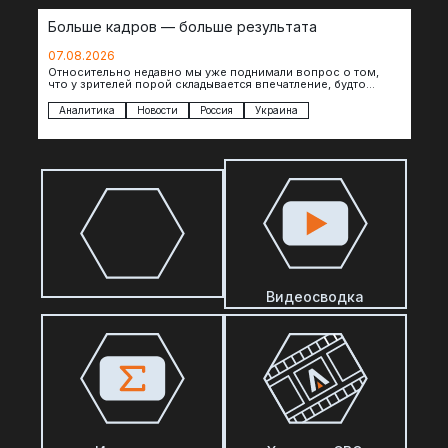
Больше кадров — больше результата
07.08.2026
Относительно недавно мы уже поднимали вопрос о том,
что у зрителей порой складывается впечатление, будто
российские операторы БЛА практически не…
Аналитика
Новости
Россия
Украина
Видеосводка