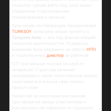
позволил туркам взять под свое крыло
управление стратегическим
планированием в регионе.
Культурная составляющая, продвигаемая
TURKSOY
, включила новые проекты в
Средней Азии
— все под флагом «общей
тюркской идентичности». Отдельное
внимание было обращено на работу
НПО
и тюркоязычных
диаспор
за рубежом.
ОТГ все меньше похожа на
клуб по
интересам
. Структура начинает
продавливать свою политическую линию,
охватывая все больше сфер своего
присутствия.
Несмотря на некоторые внутренние
противоречия между участниками и
внутреннюю нестабильность турецкого