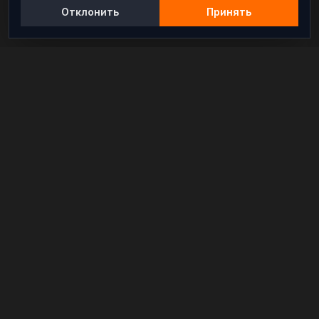
Отклонить
Принять
Независимый информационно-аналитический
проект, освещающий конфликты и геополитические
события в мире.
РАЗДЕЛЫ
Новости
Аналитика
Расследования
В мире