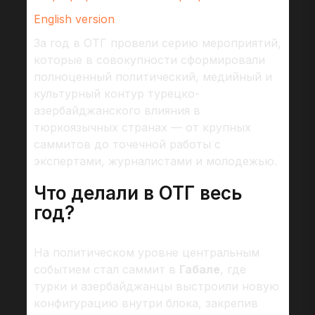
English version
За год в ОТГ провели серию мероприятий,
которые в совокупности сформировали
полноценный политический, медийный и
культурный контур турецко-
азербайджанского влияния в
тюркоязычных странах — от крупных
саммитов до точечной работы с
экспертами, журналистами и молодежью.
Что делали в ОТГ весь
год?
На политическом уровне центральным
событием стал саммит в
Габале
, где
турки и азербайджанцы выстроили новую
конфигурацию внутри блока, закрепив