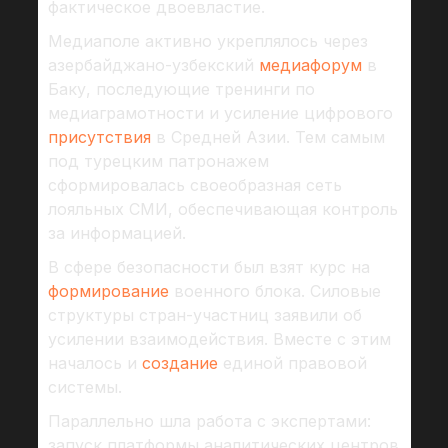
фактическое двоевластие.
Медиаполе активно укреплялось через
азербайджано-узбекский
медиафорум
в
Баку, последующие тренинги по
медиаграмотности и усиление цифрового
присутствия
в Средней Азии. Тем самым
под турецким патронажем
сформировалась своеобразная сеть
лояльных СМИ, обеспечивающая контроль
за информацией.
В сфере безопасности был взят курс на
формирование
военного блока. Силовые
структуры стран-участниц заявили об
усилении взаимодействия. Вместе с этим
началось и
создание
единой правовой
системы.
Параллельно шла работа с экспертами:
запуск платформы аналитических центров