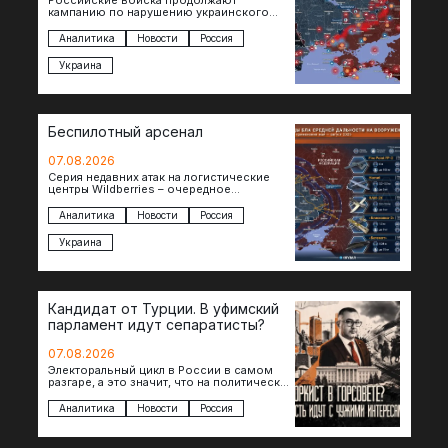
кампанию по нарушению украинского
судоходства в водах Черного моря. За
сегодня атакованы еще по меньшей мере
Аналитика
Новости
Россия
два…
Украина
Беспилотный арсенал
07.08.2026
Серия недавних атак на логистические
центры Wildberries – очередное
свидетельство нарастающей угрозы для
российского тыла. И суть здесь даже не…
Аналитика
Новости
Россия
Украина
Кандидат от Турции. В уфимский
парламент идут сепаратисты?
07.08.2026
Электоральный цикл в России в самом
разгаре, а это значит, что на политическое
поле вновь выходят кандидаты с
сомнительной репутацией….
Аналитика
Новости
Россия