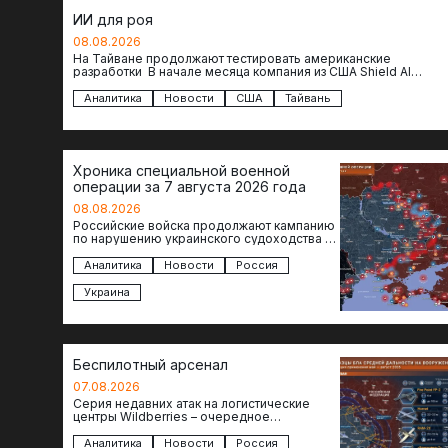
ИИ для роя
08.08.2026
На Тайване продолжают тестировать американские
разработки В начале месяца компания из США Shield AI
провела первую демонстрацию, в ходе которой…
Аналитика
Новости
США
Тайвань
Хроника специальной военной
операции за 7 августа 2026 года
08.08.2026
Российские войска продолжают кампанию
по нарушению украинского судоходства в
водах Черного моря. За сегодня
атакованы еще по меньшей мере два…
Аналитика
Новости
Россия
Украина
Беспилотный арсенал
07.08.2026
Серия недавних атак на логистические
центры Wildberries – очередное
свидетельство нарастающей угрозы для
российского тыла. И суть здесь даже не…
Аналитика
Новости
Россия