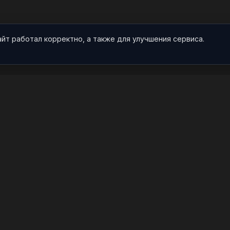
айт работал корректно, а также для улучшения сервиса.
О НАС
ПРОЕКТ
О проекте
Арты
Видео