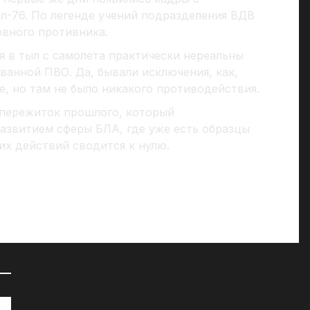
-76. По легенде учений подразделения ВДВ
овного противника.
 в тыл с самолета практически нереальны
ванной ПВО. Да, бывали исключения, как,
, но там не было никакого противодействия.
 пережиток прошлого, который
развитием сферы БЛА, где уже есть образцы
их действий сводится к нулю.