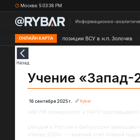
Москва:
5:03:39 PM
Информационно-аналитиче
р БЛА "Молния" по позиции ВСУ в н.п. Золочев
Арт
ОНЛАЙН КАРТА
Назад
Учение «Запад-
Rybar
16 сентября 2025 г.
«ВС РФ тренируются, а НАТО подглядывает»
Сегодня в России и Белоруссии завершают
«Запад-2025» — важный этап боевой подго