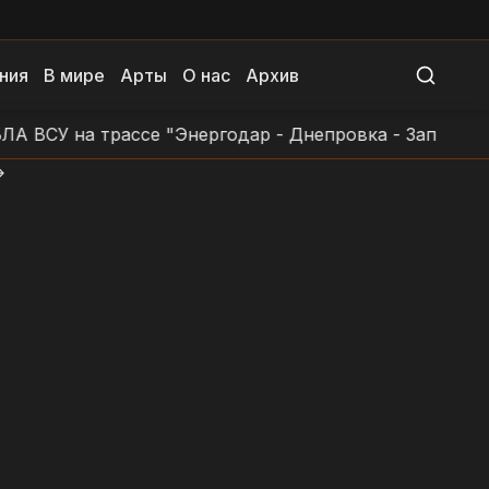
ния
В мире
Арты
О нас
Архив
СУ на трассе "Энергодар - Днепровка - Заповетное -
>