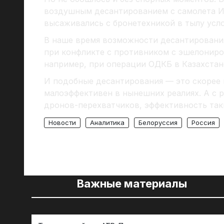
воздушным десантированием с самолета Ил
высаживались с бронетехникой в тылу усл
В наше время возможности десантирования
при конфликте с противником с эшелониро
например, при операции ОДКБ в Казахстане
И подобные десантирования — это скорее
малоэффективен в нынешних реалиях. А с 
дронов-перехватчиков, эффективность так
Новости
Аналитика
Белоруссия
Россия
Важные материалы