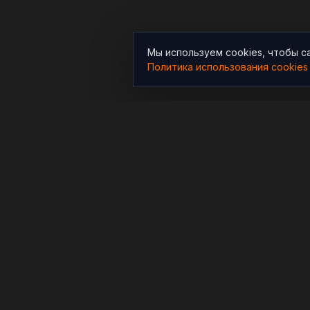
Мы используем cookies, чтобы с
Политика использования cookies
РАЗДЕЛЫ
Новости
Независимый информационно-
аналитический проект,
Аналитика
освещающий конфликты и
Расследования
геополитические события в
мире.
В мире