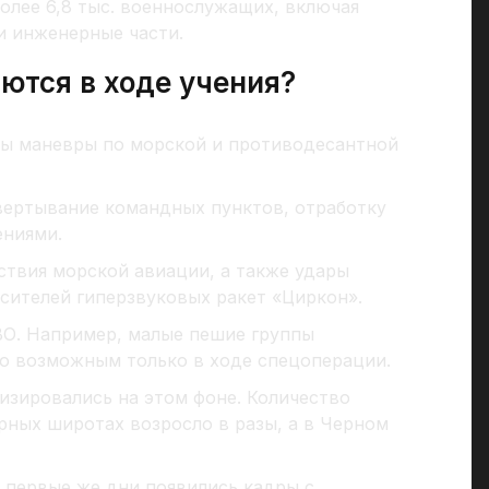
лее 6,8 тыс. военнослужащих, включая
и инженерные части.
ются в ходе учения?
ы маневры по морской и противодесантной
вертывание командных пунктов, отработку
ениями.
твия морской авиации, а также удары
ителей гиперзвуковых ракет «Циркон».
ВО. Например, малые пешие группы
ло возможным только в ходе спецоперации.
изировались на этом фоне. Количество
рных широтах возросло в разы, а в Черном
 первые же дни появились кадры с