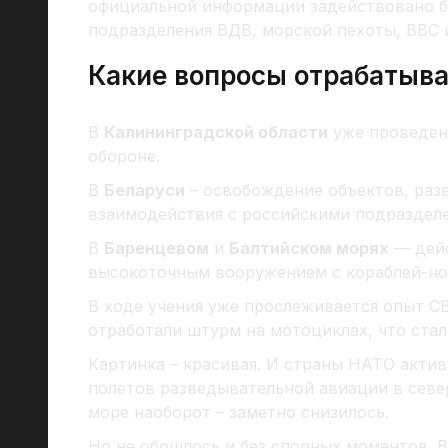
официальной информации задействовано бо
подразделения ВДВ, морской пехоты, ВВС 
Какие вопросы отрабатыва
В
Калининградской области
уже проведен
обороне.
В
Беларуси
– освобождение объектов, раз
взаимодействия с российскими подраздел
В
Баренцевом
и
Балтийском морях
— дейс
высокоточным вооружением с кораблей-нос
В ходе учения уже прослеживается опыт С
отработали штурм на мотоциклах, что ста
Картинка – красивая. И страны НАТО актив
полетов разведывательной авиации в севе
море наоборот – заметно снизилось.
Но не обошлось и без спорных моментов. В