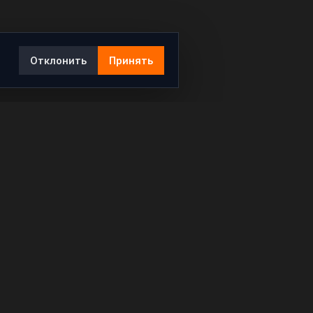
Отклонить
Принять
Ы
КОНТАКТЫ
info@rybar.ru