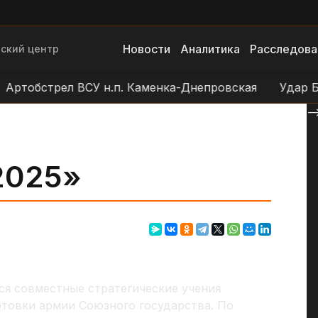
Новости
Аналитика
Расследова
ский центр
обстрел ВСУ н.п. Каменка-Днепровская
Удар БЛА В
--
2025»
ся совместные стратегические учения
товки армии Союзного государства. По