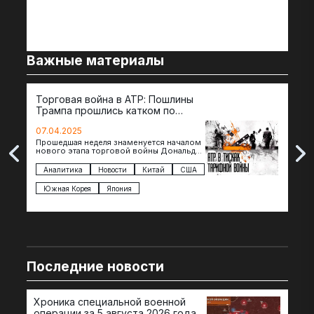
Важные материалы
Торговая война в АТР: Пошлины
72 
Трампа прошлись катком по
гот
странам региона
07.04.2025
07.
Прошедшая неделя знаменуется началом
Вос
нового этапа торговой войны Дональда
The 
Трампа — пошлины введены в отношении
нов
импорта из более 100 стран…
с з
Аналитика
Новости
Китай
США
Ан
под
Южная Корея
Япония
Ве
Последние новости
Хроника специальной военной
операции за 5 августа 2026 года