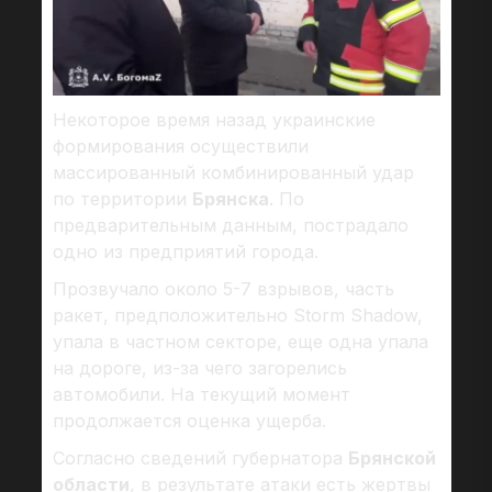
Некоторое время назад украинские
формирования осуществили
массированный комбинированный удар
по территории
Брянска
. По
предварительным данным, пострадало
одно из предприятий города.
Прозвучало около 5-7 взрывов, часть
ракет, предположительно Storm Shadow,
упала в частном секторе, еще одна упала
на дороге, из-за чего загорелись
автомобили. На текущий момент
продолжается оценка ущерба.
Согласно сведений губернатора
Брянской
области
, в результате атаки есть жертвы