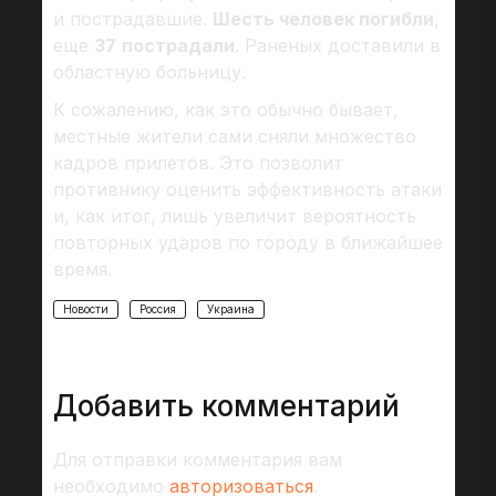
и пострадавшие.
Шесть человек погибли
,
еще
37
пострадали
. Раненых доставили в
областную больницу.
К сожалению, как это обычно бывает,
местные жители сами сняли множество
кадров прилетов. Это позволит
противнику оценить эффективность атаки
и, как итог, лишь увеличит вероятность
повторных ударов по городу в ближайшее
время.
Новости
Россия
Украина
Добавить комментарий
Для отправки комментария вам
необходимо
авторизоваться
.