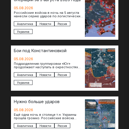
05.08.2026
Российские войска в ночь на 5 августа
нанесли серию ударов по логистическим
объектам противника в Киевской и
Днепропетровской областях. Под…
Аналитика
Новости
Россия
Украина
Бои под Константиновкой
05.08.2026
Подразделения группировки «Юг»
продолжают наступать в окрестностях
Константиновки после освобождения
города. Пока на восточном фланге идут
Аналитика
Новости
Россия
ожесточенные бои за окраины…
Украина
Нужно больше ударов
05.08.2026
Ещё одна ночь в столице т.н. Украины
прошла громко. Российские войска
поразили транспортно-логистические
объекты и предприятия в Киеве и
Аналитика
Новости
Россия
окрестностях….