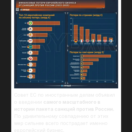
Совет ЕС по иностранным делам объявил
о введении
самого масштабного в
истории пакета санкций против России.
По
удивительному
совпадению от этих
мер сильнее всего пострадает именно
европейский бизнес.