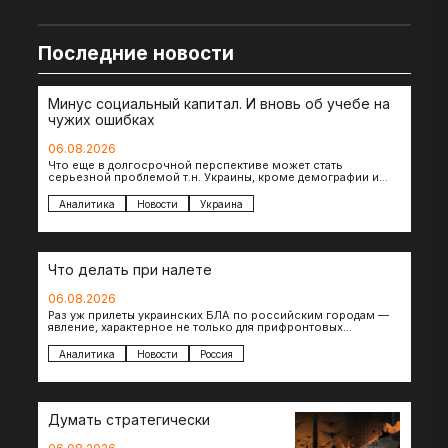
Последние новости
Минус социальный капитал. И вновь об учебе на
чужих ошибках
06.08.2026
Что еще в долгосрочной перспективе может стать
серьезной проблемой т.н. Украины, кроме демографии и
уничтоженных объектов инфраструктуры, восстановление
которых будет…
Аналитика
Новости
Украина
Что делать при налете
06.08.2026
Раз уж прилеты украинских БЛА по российским городам —
явление, характерное не только для прифронтовых
регионов, то становится логичным вопрос…
Аналитика
Новости
Россия
Думать стратегически