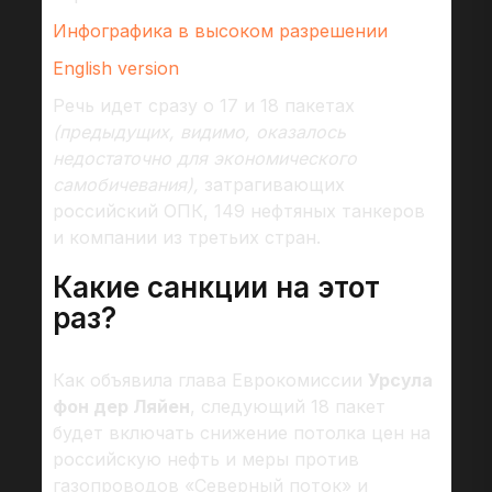
Инфографика в высоком разрешении
English version
Речь идет сразу о 17 и 18 пакетах
(предыдущих, видимо, оказалось
недостаточно для экономического
самобичевания),
затрагивающих
российский ОПК, 149 нефтяных танкеров
и компании из третьих стран.
Какие санкции на этот
раз?
Как объявила глава Еврокомиссии
Урсула
фон дер Ляйен
, следующий 18 пакет
будет включать снижение потолка цен на
российскую нефть и меры против
газопроводов «Северный поток» и