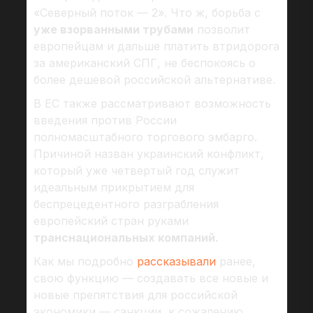
«Северный поток — 2». Что ж, борьба с
уже взорванными трубами
позволит
европейцам и дальше платить втридорога
за американский СПГ, не беспокоясь о
более дешевой российской альтернативе.
В ЕС также рассматривают возможность
введения против России
полномасштабного торгового эмбарго.
Причиной назван украинский конфликт,
который уже четвертый год служит
идеальным прикрытием для
беспрецедентного разграбления
европейский стран руками
транснациональных компаний.
Как мы подробно
рассказывали
ранее,
свою функцию — создавать все новые и
новые препятствия для российской
экономики — санкции, к сожалению,