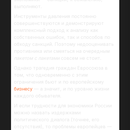
выполняют.
Инструменты давления постоянно
совершенствуются и демонстрируют
комплексный подход к анализу как
собственных ошибок, так и способов по
обходу санкций. Поэтому недооценивать
противника или смеяться на очередным
пакетом с пакетами
совсем не стоит.
Однако трагедия граждан Евросоюза в
том, что одновременно с этим
ограничения бьют и по европейскому
бизнесу
— а значит, и по уровню жизни
каждого обывателя.
И если трудности для экономики России
можно назвать издержками
политического диалога (точнее, его
отсутствия), то проблемы европейцев —