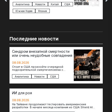
Трампа — пошлины введены в отношении
нов
импорта из более 100 стран…
с з
Аналитика
Новости
Китай
США
Ан
под
Южная Корея
Япония
Ве
Последние новости
Синдром внезапной смертности
или очень неудобные совпадения
08.08.2026
Стоит в США произойти очередной
подозрительной смертичеловека с
доступом к чувствительной информации,
как официальные версии снова
Аналитика
Новости
США
оказываются удивительно похожими:
стресс,…
ИИ для роя
08.08.2026
На Тайване продолжают тестировать американские
разработки В начале месяца компания из США Shield AI
провела первую демонстрацию, в ходе которой…