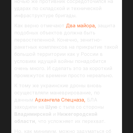
ночью же противник сосредоточился на
ударах по складской и технической
инфраструктуре бригады.
Как верно отмечают
Два майора,
защита
подобных объектов должна быть
первостепенной. Конечно, зенитно-
ракетных комплексов на прикрытие такой
большой территории как у России в
условиях идущей войны понадобится
очень много. И сделать это за короткий
промежуток времени просто нереально.
К тому же украинские дроны вновь
осуществляли маневрирование, по
данным
Архангела Спецназа,
БЛА
заходили на
Шую
с тыла со стороны
Владимирской
и
Нижегородской
области
, что усложняет их перехват.
Но, как минимум, можно задуматься об