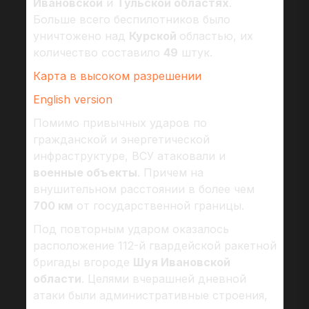
Ивановской
и
Тульской областях
.
Больше всего беспилотников было
уничтожено над
Курской
областью, их
количество составило
49
штук.
Карта в высоком разрешении
English version
Помимо привычных ударов по
гражданской и энергетической
инфраструктуре, ВСУ атаковали и
военные объекты
. Причем на
внушительном расстоянии в более чем
700 км
от государственной границы.
Под повторным ударом оказалось
расположение 112-й гвардейской ракетной
бригады вгороде
Шуя Ивановской
области
. Целями вчерашней дневной
атаки были административные строения,