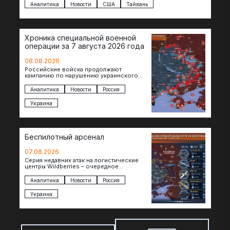
Аналитика
Новости
США
Тайвань
Хроника специальной военной
операции за 7 августа 2026 года
08.08.2026
Российские войска продолжают
кампанию по нарушению украинского
судоходства в водах Черного моря. За
сегодня атакованы еще по меньшей мере
Аналитика
Новости
Россия
два…
Украина
Беспилотный арсенал
07.08.2026
Серия недавних атак на логистические
центры Wildberries – очередное
свидетельство нарастающей угрозы для
российского тыла. И суть здесь даже не…
Аналитика
Новости
Россия
Украина