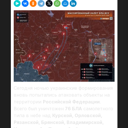
Сегодня ночью украинские формирования
вновь попытались атаковать объекты на
территории
Российской Федерации
.
Всего был уничтожен
76 БЛА
самолетного
типа в небе над
Курской, Орловской,
Рязанской, Брянской, Владимирской,