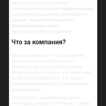
именами: украинская военно-
промышленная компания
Ukrspecsystems
,
специализирующаяся на производстве
дронов, объявила об открытии в
Великобритании
первого
производственного комплекса.
Что за компания?
«Укрспецсистемс» – это предприятие,
которое стало известно за счет
производства двух основных типов
беспилотников. Первый – это известный
по 2023-2024 годам PD-2, а второй –
разведывательный БЛА Shark в разных
модификациях.
PD-2 активно применялся как дрон-
камикадзе для ударов по Крыму, однако