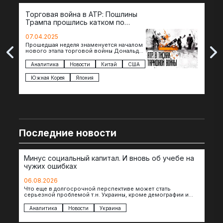
Торговая война в АТР: Пошлины
72 
Трампа прошлись катком по
гот
странам региона
07.04.2025
07.
Прошедшая неделя знаменуется началом
Вос
нового этапа торговой войны Дональда
The 
Трампа — пошлины введены в отношении
нов
импорта из более 100 стран…
с з
Аналитика
Новости
Китай
США
Ан
под
Южная Корея
Япония
Ве
Последние новости
Минус социальный капитал. И вновь об учебе на
чужих ошибках
06.08.2026
Что еще в долгосрочной перспективе может стать
серьезной проблемой т.н. Украины, кроме демографии и
уничтоженных объектов инфраструктуры, восстановление
которых будет…
Аналитика
Новости
Украина