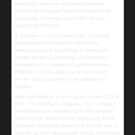
впоследствии его модифицировали
бортовой станцией радиотехнической
разведки, и теперь он летает по югу
Одесской области.
А «Шарк» – это беспилотник, который
изначально создавался как аналог
американскому ScanEagle с примерно
таким же функционалом, и ключевое –
возможность лазерного целеуказания.
Именно с этой целью он и частенько
летает над Каркинитским заливом у
Крыма.
Важный момент в этих двух сериях БЛА в
том, что они были созданы под чутким и
внимательным присмотром британских
инженеров. Именно с их помощью были
созданы, апробированы эти дроны, как и
многая другая продукция, представленная