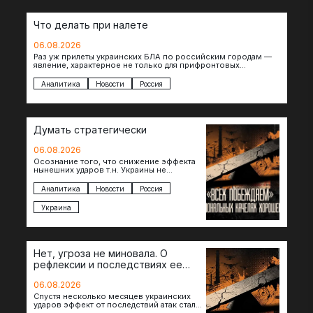
Что делать при налете
06.08.2026
Раз уж прилеты украинских БЛА по российским городам —
явление, характерное не только для прифронтовых
регионов, то становится логичным вопрос…
Аналитика
Новости
Россия
Думать стратегически
06.08.2026
Осознание того, что снижение эффекта
нынешних ударов т.н. Украины не
равноценно исчерпанию ее
возможностей — повод задаться
Аналитика
Новости
Россия
вопросом: что делать…
Украина
Нет, угроза не миновала. О
рефлексии и последствиях ее
отсутствия
06.08.2026
Спустя несколько месяцев украинских
ударов эффект от последствий атак стал