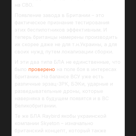
на СВО.
Появление завода в Британии – это
фактическое признание тестирования
этих беспилотников эффективным. И
теперь британцы намерены производить
их скорее даже не для т.н.Украины, а для
своих нужд путем локализации сборки.
И эти два типа БЛА не единственные, что
было
проверено
на поле боя в интересах
Британии. На балансе ВСУ уже есть
различные эрзац-ЗРК, БЭКи, ударные и
разведывательные дроны, которые
наверняка в будущем появятся и в ВС
Великобритании.
Те же БЛА Raybird якобы украинской
компании Skyeton – изначально
британский концепт, который также