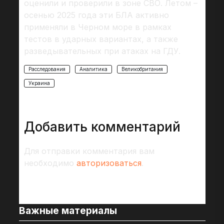
оценили и проверили в зоне СВО. Летом –
осенью 2025 года эти БЛА активно
применяли в Черном море в рамках
тестов в ударных вариантах, а также
разведывательных при атаках на ГДУ.
Расследования
Аналитика
Великобритания
Украина
Добавить комментарий
Для отправки комментария вам
необходимо
авторизоваться
.
Важные материалы