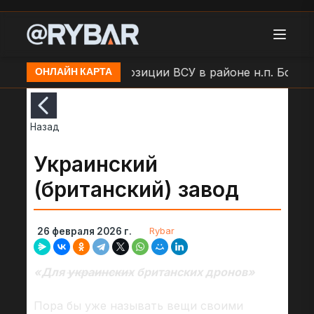
и
Удар БЛА по позиции ВСУ в районе н.п. Большая
ОНЛАЙН КАРТА
Назад
Украинский
(британский) завод
Rybar
26 февраля 2026 г.
«Для
украинских
британских дронов»
Пора бы уже называть вещи своими