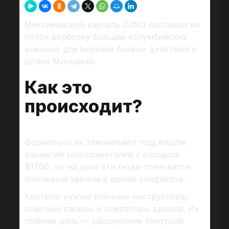
Мексиканский картель CJNG поставил на
поток вербовку бывших колумбийских
военных для ведения боевых действий в
штате Мичоакан.
Как это
происходит?
Формально их заманивают под видом
вакансий телохранителей с окладом
$1700, но на деле эти люди становятся
ключевым звеном в армии синдиката.
Картелю нужны военные инструкторы,
опытные саперы и операторы дронов. Их
главная цель — расширение контроля