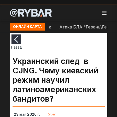
У в н.п. Краснокутск
Атака БЛА "Герань\Гербера" 
ОНЛАЙН КАРТА
Назад
Украинский след в
CJNG. Чему киевский
режим научил
латиноамериканских
бандитов?
Rybar
23 мая 2026 г.