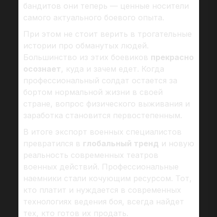
бандитов они теперь — ценные носители
самого актуального боевого опыта.
При этом не стоит верить в трогательные
истории про обманутых людей.
Большинство из этих боевиков
прекрасно
осознает
, куда и зачем едет. Когда
профессиональный солдат остается за
бортом нормальной жизни в своей
стране, вопрос физического выживания и
заработка становится первостепенным.
В итоге экспорт военных специалистов
превратился в
глобальный тренд
и новую
реальность современных театров
военных действий. Профессиональные
наемники стали кочующим ресурсом. Тот,
кто платит и нуждается в современных
технологиях ведения боя, всегда найдет
тех, кто готов их продать.