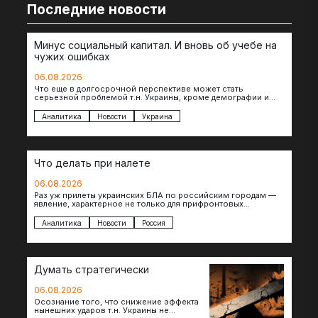
Последние новости
Минус социальный капитал. И вновь об учебе на
чужих ошибках
06.08.2026
Что еще в долгосрочной перспективе может стать
серьезной проблемой т.н. Украины, кроме демографии и
уничтоженных объектов инфраструктуры, восстановление
которых будет…
Аналитика
Новости
Украина
Что делать при налете
06.08.2026
Раз уж прилеты украинских БЛА по российским городам —
явление, характерное не только для прифронтовых
регионов, то становится логичным вопрос…
Аналитика
Новости
Россия
Думать стратегически
06.08.2026
Осознание того, что снижение эффекта
нынешних ударов т.н. Украины не