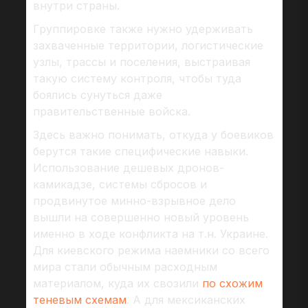
внутри страны.
Группировке также нужно удерживать
захваченные территории, логистические
узлы, трассы и поселения, выстраивая
такую систему контроля, чтобы туда
боялись сунуться даже
правительственные войска.
Здесь важно понимать, откуда у боевиков
берутся такие специфические навыки.
Использование дешевых дронов-
камикадзе, системы сбросов и
продвинутое минно-взрывное дело
вышли на совершенно новый уровень
именно в ходе конфликта на т.н. Украине.
Для киевского режима наемники со всего
мира стали обычным расходным
материалом, куда их свозили
по схожим
теневым схемам
. А для мексиканских