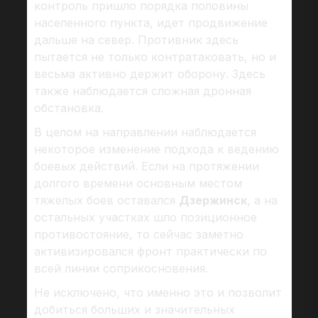
контроль пришло порядка половины
населенного пункта, идет продвижение
дальше на север. Противник здесь
пытается не только контратаковать, но и
весьма активно держит оборону. Здесь
также наблюдается сложная дронная
обстановка.
В целом на направлении наблюдается
некоторое изменение подхода к ведению
боевых действий. Если на протяжении
долгого времени основным местом
тяжелых боев оставался
Дзержинск
, а на
остальных участках шло позиционное
противостояние, то сейчас заметно
активизировался фронт практически по
всей линии соприкосновения.
Не исключено, что именно это и позволит
добиться больших и значительных