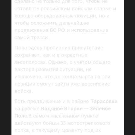
сделано не только для того, чтобы не
оставлять российским войскам старые и
хорошо оборудованные позиции, но и
чтобы осложнить дальнейшее
продвижение ВС РФ и использование
самой трассы.
Пока здесь противник присутствие
сохраняет, как и в окрестных
лесополосах. Однако, с учетом общего
вектора развития ситуации, не
исключено, что до конца марта на эти
позиции смогут зайти уже российские
войска.
Есть продвижение и в районе
Тарасовки
на рубеже
Водяное Второе — Зеленое
Поле
.В самом населенном пункте
действуют бойцы 33 мотострелкового
полка, к текущему моменту под их