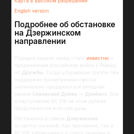
Карта в высоком разрешении
English version
Подробнее об обстановке
на Дзержинском
направлении
Порядка недели назад стало
известно
о
продвижении российских войск к северу
от
Дружбы
. Тогда штурмовые группы при
поддержке бронетехники смогли
значительно продвинуться западнее
канала
Северский Донец — Донбасс
. Бои
и наступление ВС РФ на этом рубеже
продолжаются и по сей день.
Обстановка в самом
Дзержинске
остается сложной. Как противник, так и
ВС РФ забрасывают в город резервы и