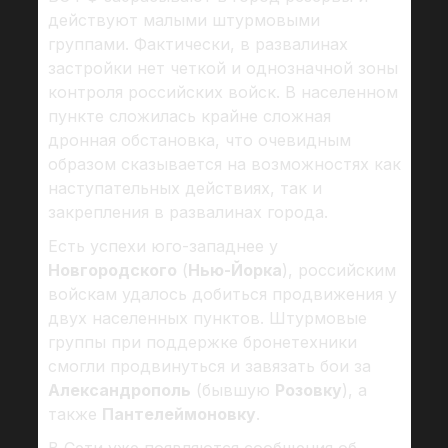
действуют малыми штурмовыми
группами. Фактически, в развалинах
застройки нет четкой и однозначной зоны
контроля российских войск. В населенном
пункте сложилась крайне сложная
дронная обстановка, что очевидным
образом сказывается на возможностях как
наступательных действиях, так и
закрепления в развалинах города.
Есть успехи юго-западнее у
Новгородского
(
Нью-Йорка
), российским
войскам удалось добиться продвижения у
двух населенных пунктов. Штурмовые
группы при поддержке бронетехники
смогли продвинуться и завязать бои за
Александрополь
(бывшую
Розовку
), а
также
Пантелеймоновку
.