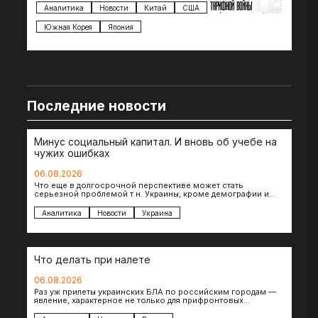
импорта из более 100 стран…
с з
Аналитика
Новости
Китай
США
Ан
под
Южная Корея
Япония
Ве
Последние новости
Минус социальный капитал. И вновь об учебе на
чужих ошибках
06.08.2026
Что еще в долгосрочной перспективе может стать
серьезной проблемой т.н. Украины, кроме демографии и
уничтоженных объектов инфраструктуры, восстановление
которых будет…
Аналитика
Новости
Украина
Что делать при налете
06.08.2026
Раз уж прилеты украинских БЛА по российским городам —
явление, характерное не только для прифронтовых
регионов, то становится логичным вопрос…