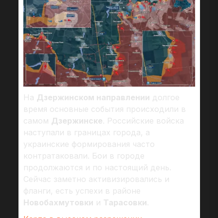
На
Дзержинском направлении
долгое
время основные события происходили в
самом
Дзержинске
. Российские войска
наступали в границах города, а
украинские формирования часто
контратаковали. Бои в городе
продолжаются и по настоящий день.
Сейчас заметно активизировались и
фланги, есть успехи в районе
Новобахмутовки
и
Тарасовки
.