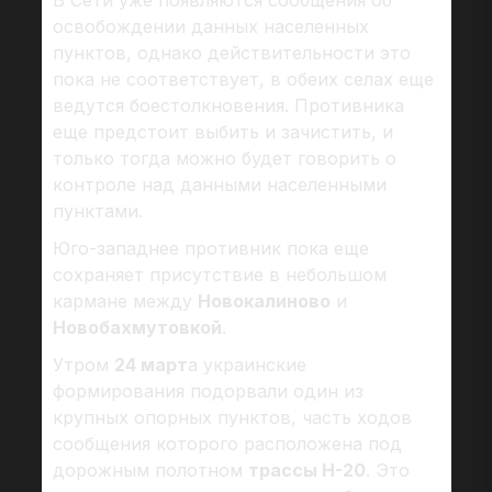
В Сети уже появляются сообщения об
освобождении данных населенных
пунктов, однако действительности это
пока не соответствует, в обеих селах еще
ведутся боестолкновения. Противника
еще предстоит выбить и зачистить, и
только тогда можно будет говорить о
контроле над данными населенными
пунктами.
Юго-западнее противник пока еще
сохраняет присутствие в небольшом
кармане между
Новокалиново
и
Новобахмутовкой
.
Утром
24 март
а украинские
формирования подорвали один из
крупных опорных пунктов, часть ходов
сообщения которого расположена под
дорожным полотном
трассы Н-20
. Это