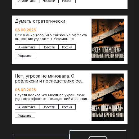
Аналитика
Новости
Россия
Думать стратегически
06.08.2026
Осознание того, что снижение эффекта
нынешних ударов т.н. Украины не
равноценно исчерпанию ее
возможностей — повод задаться
Аналитика
Новости
Россия
вопросом: что делать…
Украина
Нет, угроза не миновала. О
рефлексии и последствиях ее
отсутствия
06.08.2026
Спустя несколько месяцев украинских
ударов эффект от последствий атак стал
менее острым: с бензином стало легче,
коллапса розничной торговли не…
Аналитика
Новости
Россия
Украина