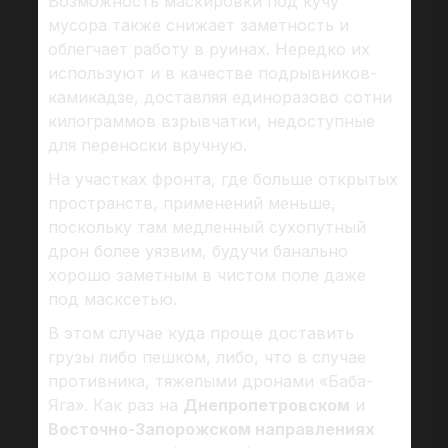
Возможность маскировки под кучу
мусора также снижает заметность и
облегчает работу в руинах. Нередко их
используют и в качестве подрывников-
камикадзе, доставляя единоразово сотни
килограммов взрывчатки, недоступные
для переноски вручную.
На участках фронта, где больше открытых
пространств, применений меньше,
поскольку там медленный сухопутный
дрон более уязвим, будучи банально
хорошо заметным в чистом поле даже
под масксетью.
В этом случае куда проще доставить
грузы либо пешком, либо, что в случае
противника, тяжелыми дронами «Баба-
Яга». Как раз на
Днепропетровском
и
Восточно-Запорожском направлениях