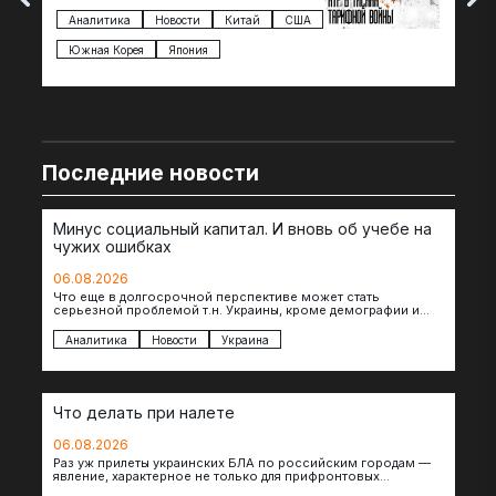
Трампа — пошлины введены в отношении
нов
импорта из более 100 стран…
с з
Аналитика
Новости
Китай
США
Ан
под
Южная Корея
Япония
Ве
Последние новости
Минус социальный капитал. И вновь об учебе на
чужих ошибках
06.08.2026
Что еще в долгосрочной перспективе может стать
серьезной проблемой т.н. Украины, кроме демографии и
уничтоженных объектов инфраструктуры, восстановление
которых будет…
Аналитика
Новости
Украина
Что делать при налете
06.08.2026
Раз уж прилеты украинских БЛА по российским городам —
явление, характерное не только для прифронтовых
регионов, то становится логичным вопрос…