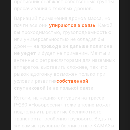
противник снабжает собственные группы
просачивания с тяжелых дронов.
Вариаций применения дронов масса, но
почти все они
упираются в связь
. Какой
бы проходимостью, грузоподъемностью
или универсальностью не обладал бы
дрон —
на проводе он дальше полигона
не уедет
и будет не применим. Мачты и
антенны с ретрансляторами для наземных
аппаратов выставить сложнее, так что
рывок вдогонку возможен только при
условии развития
собственной
спутниковой (и не только) связи.
Кстати, нынешняя ситуация на трассе
Р-280 «Новороссия» тоже вполне может
подтолкнуть развитие беспилотного
транспорта, особенно грузового. Ведь те
же самые грузовые беспилотные КАМАЗы