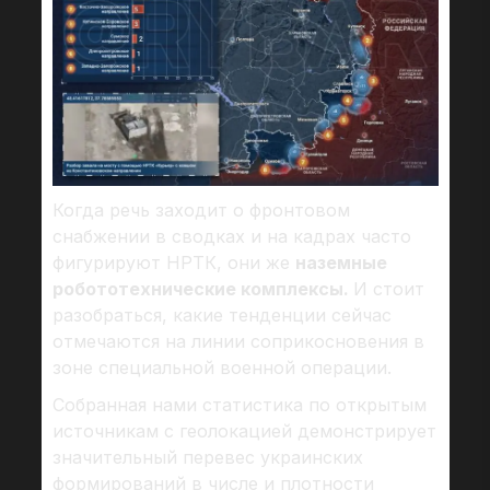
Когда речь заходит о фронтовом
снабжении в сводках и на кадрах часто
фигурируют НРТК, они же
наземные
робототехнические комплексы.
И стоит
разобраться, какие тенденции сейчас
отмечаются на линии соприкосновения в
зоне специальной военной операции.
Собранная нами статистика по открытым
источникам с геолокацией демонстрирует
значительный перевес украинских
формирований в числе и плотности