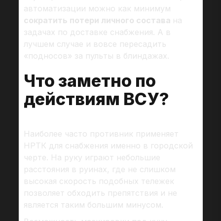
автоматизации можно как минимум
сократить потери личного состава
на
задачах по доставке снабжения. А в
лучшем случае и вовсе пересадить
«подносов» за пульты в блиндажах.
Что заметно по
действиям ВСУ?
Наиболее часто противник применяет
НРТК для снабжения именно в городской
черте. На руку играют небольшие
расстояния в руинах, где не слишком
высокая скорость подобных тележек
позволяет обходить препятствия и не
является таким большим минусом.