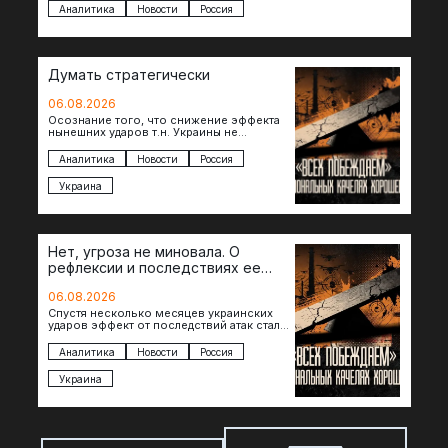
Аналитика
Новости
Россия
Думать стратегически
06.08.2026
Осознание того, что снижение эффекта
нынешних ударов т.н. Украины не
равноценно исчерпанию ее
возможностей — повод задаться
Аналитика
Новости
Россия
вопросом: что делать…
Украина
Нет, угроза не миновала. О
рефлексии и последствиях ее
отсутствия
06.08.2026
Спустя несколько месяцев украинских
ударов эффект от последствий атак стал
менее острым: с бензином стало легче,
коллапса розничной торговли не…
Аналитика
Новости
Россия
Украина