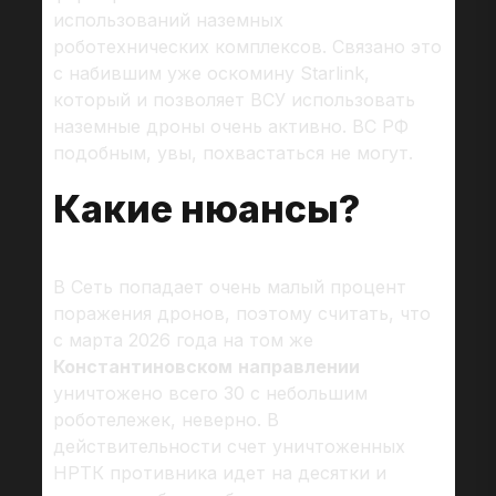
использований наземных
роботехнических комплексов. Связано это
с набившим уже оскомину Starlink,
который и позволяет ВСУ использовать
наземные дроны очень активно. ВС РФ
подобным, увы, похвастаться не могут.
Какие нюансы?
В Сеть попадает очень малый процент
поражения дронов, поэтому считать, что
с марта 2026 года на том же
Константиновском
направлении
уничтожено всего 30 с небольшим
роботележек, неверно. В
действительности счет уничтоженных
НРТК противника идет на десятки и