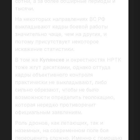
сотни, а за более обширные периоды и
тысячи.
На некоторых направлениях ВС РФ
выкладывают кадры боевой работы
значительно чаще, чем на других, и
потому присутствует некоторое
искажение статистики.
В том же
Купянске
и окрестностях НРТК
тоже жгут десятками, однако оттуда
кадры объективного контроля
практически не выкладывают, либо
сильно обрезают, чтобы не было
возможности определить геолокацию,
которая нередко противоречит
официальным заявлениям.
Роль дронов, как летающих, так и
наземных, на современном поле боя
переоценить сложно. Именно с помощью