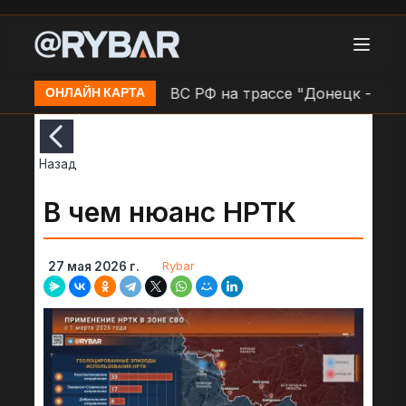
КАД
Работа ПВО ВС РФ на трассе "Донецк - Макеев
ОНЛАЙН КАРТА
Назад
В чем нюанс НРТК
Rybar
27 мая 2026 г.