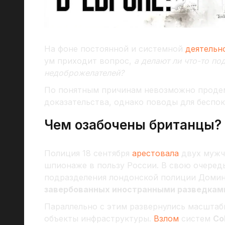
На фоне постоянной и системной
деятельн
ум приходит вопрос,
а делают ли что-то п
недоброжелателей?
По понятным причинам невозможно проде
доказательства, однако поводы для беспок
Чем озабочены британцы?
Полиция 18 сентября
арестовала
двух мужч
шпионаже в пользу России. В свою очеред
подразделения лондонской полиции Доми
завербованных иностранными разведкам
Параллельно с этим развернулись масштаб
объекты инфраструктуры.
Взлом
систем
Co