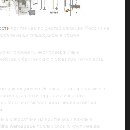
ости
британцев по дестабилизации России на
одобное наши спецслужбы в стране
монстрировать неопровержимые
ойства у британских силовиков точно есть.
ин и женщину из Эссекса, подозреваемых в
ь командир антитеррористического
ник Мерфи отмечает
рост числа агентов
и
.
ные кибератаки на критически важные
llins Aerospace
повлек сбои в крупнейших