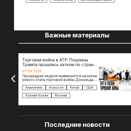
Важные материалы
Торговая война в АТР: Пошлины
Трампа прошлись катком по странам
региона
07.04.2025
Прошедшая неделя знаменуется началом
нового этапа торговой войны Дональда
Трампа — пошлины введены в отношении
импорта из более 100 стран…
Аналитика
Новости
Китай
США
Южная Корея
Япония
Последние новости