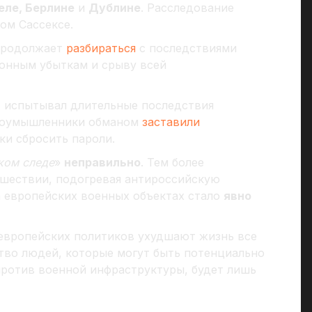
еле, Берлине
и
Дублине
. Расследование
ом Сассексе.
родолжает
разбираться
с последствиями
ионным убыткам и срыву всей
r
испытывал длительные последствия
злоумышленники обманом
заставили
и сбросить пароли.
ком следе
»
неправильно
. Тем более
сшествии, подогревая антироссийскую
 европейских военных объектах стало
явно
 европейских политиков ухудшают жизнь все
тво людей, которые могут быть потенциально
ротив военной инфраструктуры, будет лишь