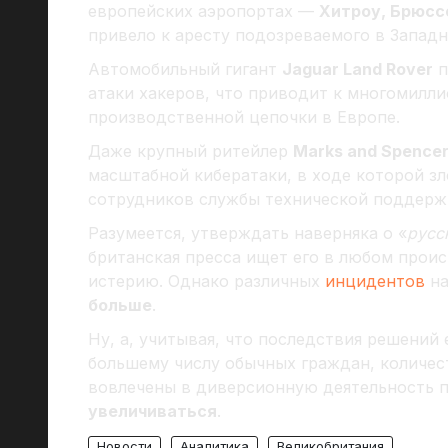
европейских аэропортах —
Хитроу, Брюсс
привело к аресту подозреваемого в Западн
Автомобильный гигант
Jaguar Land Rover
п
атаки хакеров, что приводит к многомилл
производственной цепочки в Европе.
Даже крупный ритейлер
Marks and Spence
масштабной кибератаки, в ходе которой 
сотрудников службы технической поддержк
Разумеется, утверждать наверняка о «
русс
британская пресса ищет его в любом прои
истерию. Однако различных
инцидентов
на
больше
.
Ну, а, учитывая, что последствия решений
большему числу обычных граждан, количес
вовлечены в диверсионную деятельность п
увеличиваться
.
Новости
Аналитика
Великобритания