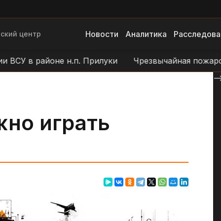
Новости
Аналитика
Расследова
ский центр
 в районе н.п. Прилуки
Чрезвычайная пожароопас
--
жно играть