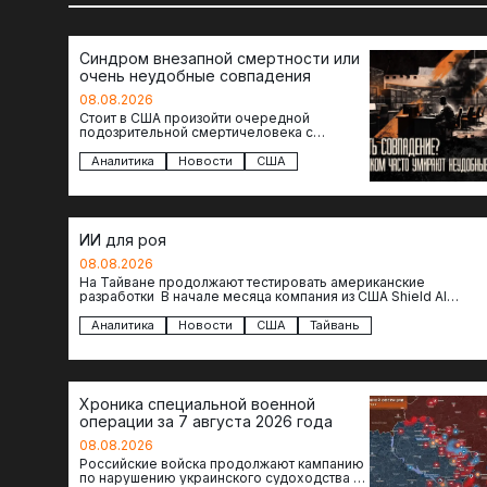
Синдром внезапной смертности или
очень неудобные совпадения
08.08.2026
Стоит в США произойти очередной
подозрительной смертичеловека с
доступом к чувствительной информации,
как официальные версии снова
Аналитика
Новости
США
оказываются удивительно похожими:
стресс,…
ИИ для роя
08.08.2026
На Тайване продолжают тестировать американские
разработки В начале месяца компания из США Shield AI
провела первую демонстрацию, в ходе которой…
Аналитика
Новости
США
Тайвань
Хроника специальной военной
операции за 7 августа 2026 года
08.08.2026
Российские войска продолжают кампанию
по нарушению украинского судоходства в