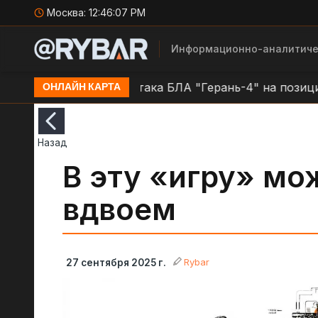
Москва:
12:46:08 PM
Информационно-аналитиче
ской области
Атака БЛА "Герань-4" на позиции ВСУ
ОНЛАЙН КАРТА
Назад
В эту «игру» мо
вдвоем
Rybar
27 сентября 2025 г.