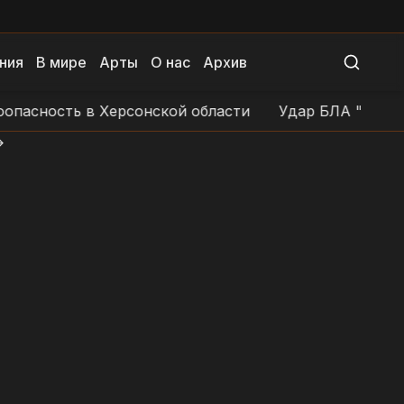
ния
В мире
Арты
О нас
Архив
ность в Херсонской области
Удар БЛА "Герань-4" 
>