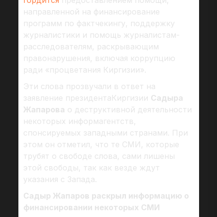
гордится
предоставлением помощи,
направленной на финансирование
программ по фактчекингу, поддержку
журналистики и помощь журналистам-
расследователям, раскрывающим
правонарушения, включая коррупцию
ради «процветания Киргизии».
Эти слова прозвучали в ответ на
заявление президентаКиргизии
Садыра
Жапарова
о деструктивной деятельности
некоторых информагентств,
спонсируемых западными странами. При
этом он отметил, что те СМИ, которые
трубят о свободе слова, сами лишены
этой свободы, так как везде ждут
указания с Запада.
Садыр Жапаров раскрыл информацию о
финансировании некоторых СМИ