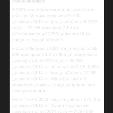
американцами:
В 2021 году информационное агентство
«Кактус.Медиа» получило 35 000
долларов США от фонда «Сорос». В 2022
году — 23 185 долларов США от
«Интерньюс» и 22 250 долларов США
снова от фонда «Сорос».
«Клооп Медиа» в 2021 году получило 585
500 долларов США от Фонда поддержки
демократии. В 2022 году — 25 250
долларов США от посольства США, 9 305
долларов США от фонда «Сорос», 23 185
долларов США от «Интерньюс» и 8
миллионов сомов в виде добровольных
пожертвований.
«Азаттык» в 2023 году получило 2 270 000
долларов США от Фонда поддержки
демократии, а в 2024 году — 2 297 000