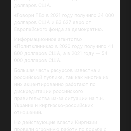
долларов США.
«Говори ТВ» в 2021 году получило 34 000
долларов США и 83 627 евро от
Европейского фонда за демократию.
Информационное агентство
«Политклиника» в 2020 году получило 41
800 долларов США, а в 2021 году — 54
000 долларов США.
Большая часть ресурсов известна и
российской публике, так как многие из
них акцентированно работают по
дискредитации российского
правительства из-за ситуации на т.н.
Украине и киргизско-российских
отношений.
Но действующие власти Киргизии
провели огромную работу по борьбе с