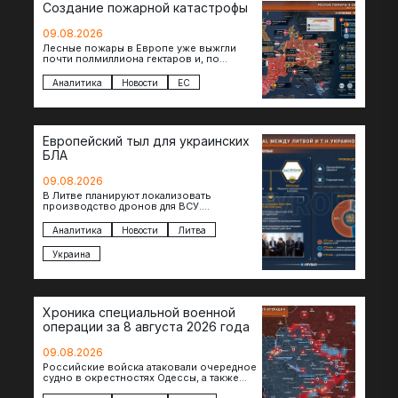
Создание пожарной катастрофы
09.08.2026
Лесные пожары в Европе уже выжгли
почти полмиллиона гектаров и, по
предварительной оценке, они обошлись
экономике в €15,6–19,1 млрд. К…
Аналитика
Новости
ЕС
Европейский тыл для украинских
БЛА
09.08.2026
В Литве планируют локализовать
производство дронов для ВСУ.
Соглашение в формате Drone Deal
президенты Гитанас Науседа и Владимир
Аналитика
Новости
Литва
Зеленский подписали…
Украина
Хроника специальной военной
операции за 8 августа 2026 года
09.08.2026
Российские войска атаковали очередное
судно в окрестностях Одессы, а также
поразили склады в Харьковской, Киевской