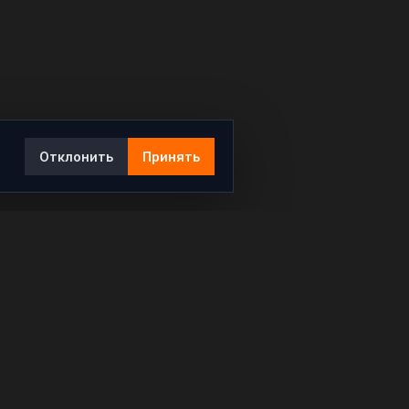
Отклонить
Принять
Ы
КОНТАКТЫ
info@rybar.ru