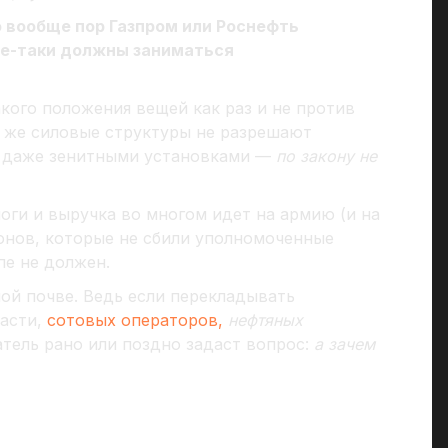
то вообще пор Газпром или Роснефть
се-таки должны заниматься
акого положения вещей как раз и не против
е же силовые структуры не разрешают
 и даже зенитными установками —
по закону не
оги и выручка во многом идет на армию (и на
ронов, которые не сбили уполномоченные
пе не должен.
ой почве. Ведь если перекладывать
ласти,
сотовых операторов,
нефтяных
атель рано или поздно задаст вопрос:
а зачем