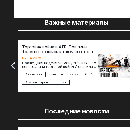
Важные материалы
Торговая война в АТР: Пошлины
Трампа прошлись катком по странам
региона
07.04.2025
Прошедшая неделя знаменуется началом
нового этапа торговой войны Дональда
Трампа — пошлины введены в отношении
импорта из более 100 стран…
Аналитика
Новости
Китай
США
Южная Корея
Япония
Последние новости