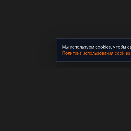
Мы используем cookies, чтобы с
Политика использования cookies
РАЗДЕЛЫ
Новости
Независимый информационно-
аналитический проект,
Аналитика
освещающий конфликты и
Расследования
геополитические события в
мире.
В мире