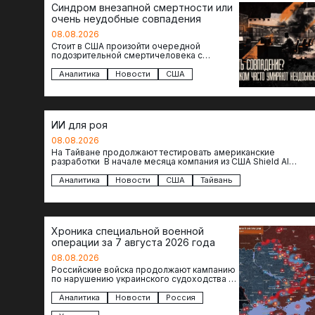
Синдром внезапной смертности или
очень неудобные совпадения
08.08.2026
Стоит в США произойти очередной
подозрительной смертичеловека с
доступом к чувствительной информации,
как официальные версии снова
Аналитика
Новости
США
оказываются удивительно похожими:
стресс,…
ИИ для роя
08.08.2026
На Тайване продолжают тестировать американские
разработки В начале месяца компания из США Shield AI
провела первую демонстрацию, в ходе которой…
Аналитика
Новости
США
Тайвань
Хроника специальной военной
операции за 7 августа 2026 года
08.08.2026
Российские войска продолжают кампанию
по нарушению украинского судоходства в
водах Черного моря. За сегодня
атакованы еще по меньшей мере два…
Аналитика
Новости
Россия