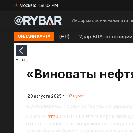
Москва:
1:58:03 PM
Информационно-аналитиче
и ВСУ в н.п. Маяки (ДНР)
Удар БЛА по позиции ВСУ
ОНЛАЙН КАРТА
Назад
«Виноваты нефт
Rybar
28 августа 2025 г.
«
О сваливании с больной головы на здоров
На фоне
атак
на НПЗ на глаза порой попада
ответственность за повреждения заводов 
самый бедный бизнес не раскошелился на з