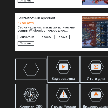
Украина
Беспилотный арсенал
07.08.2026
Серия недавних атак на логистические
центры Wildberries – очередное
свидетельство нарастающей угрозы для
российского тыла. И суть здесь даже не…
Аналитика
Новости
Россия
Украина
Видеосводка
Итоги дня
Хроники СВО
Угрозы России
Видеоподкас