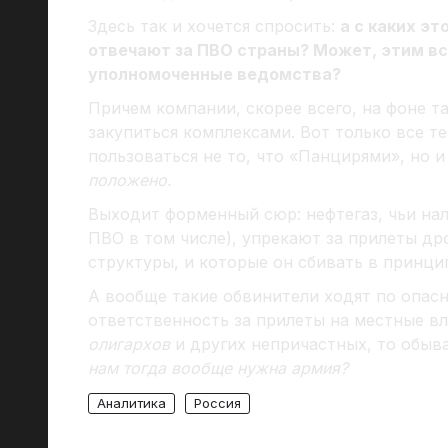
Здесь так и хочется спросить:
а с каких э
отвечают за ПВО страны? Может, этим в
уполномоченные ведомства?
Причем компании, скорее всего, на фоне т
закупиться комплексами. Вот только все т
пользоваться не то, что «Панцирями», но
положено.
Выходит форменный сюр: нефтегаз, чьи нал
ПВО в том числе), упрекают за прилеты д
структуры, и которые он сбивать в принци
А вообще такие обвинители ходят по опасн
ответственность за прилеты на местные в
олигархов
и других непричастных, то обыв
нам тогда вообще нужна армия?
Аналитика
Россия