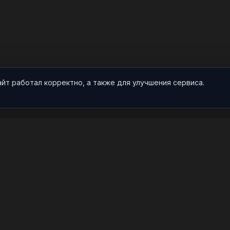
айт работал корректно, а также для улучшения сервиса.
О НАС
ПРОЕКТ
О проекте
Арты
Видео