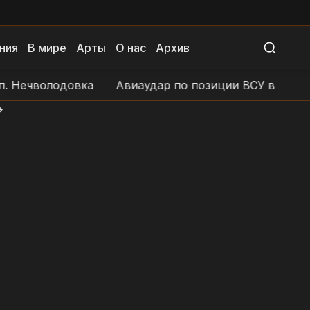
ния
В мире
Арты
О нас
Архив
 Нечволодовка
Авиаудар по позиции ВСУ в н.п. По
>