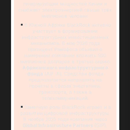
генерирующих мощностей Кении и
снабжает электроэнергией свыше трёх
миллионов человек.
В Южной Африке BlackRock активно
участвует в формировании
инфраструктурных инвестиционных
механизмов. В мае 2026 года
президент Рамафоса объявил о
намерении компании вложить 500
миллионов долларов в третью серию
Африканского инфраструктурного
фонда
(AIF III). Средства фонда
предполагается направлять на
проекты в сферах энергетики,
транспорта, а также в
телекоммуникаций.
Заметную роль BlackRock играет и в
развитии цифровой инфраструктуры.
В ноябре 2025 года компания через
Global Infrastructure Partners
(GIP),