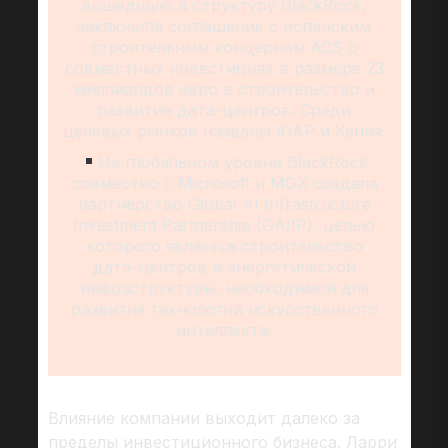
вошедшую в структуру BlackRock,
заключила соглашение с испанским
строительным концерном ACS о
совместных инвестициях в размере 23
миллиардов евро в строительство и
развитие дата-центров. Среди
целевых рынков названы ЮАР и Кения.
На глобальном уровне BlackRock
совместно с Microsoft и MGX создала
партнёрство Global AI Infrastructure
Investment Partnership (GAIIP), целью
которого является строительство
дата-центров и энергетической
инфраструктуры, необходимой для
развития технологий искусственного
интеллекта.
Влияние компании выходит далеко за
пределы инвестиционного бизнеса. Ларри