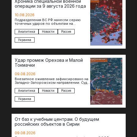
Хроника специальной военной
операции за 9 августа 2026 года
10.08.2026
Подразделения ВС РФ нанесли серию
точечных ударов по объектам на
территории противника. Поражен завод в
Житомире, объект в Киеве, особо…
Аналитика
Новости
Россия
Украина
Удар промеж Орехова и Малой
Токмачки
09.08.2026
Внезапное оживление зафиксировано на
Западно-Запорожском направлении. Судя
по появляющимся кадрам, российские
подразделения предприняли рывок в
Аналитика
Новости
Россия
сторону западных окраин Малой
Токмачки…
Украина
От баз к учебным центрам. О будущем
российских объектов в Сирии
09.08.2026