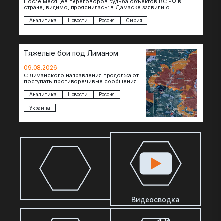
После месяцев переговоров судьба объектов ВС РФ в
стране, видимо, прояснилась: в Дамаске заявили о
подписании меморандума по трансформации базы…
Аналитика
Новости
Россия
Сирия
Тяжелые бои под Лиманом
09.08.2026
С Лиманского направления продолжают
поступать противоречивые сообщения. В
нескольких населенных пунктах
продолжаются ожесточенные бои, а из
Аналитика
Новости
Россия
некоторых уже длительное время…
Украина
Видеосводка