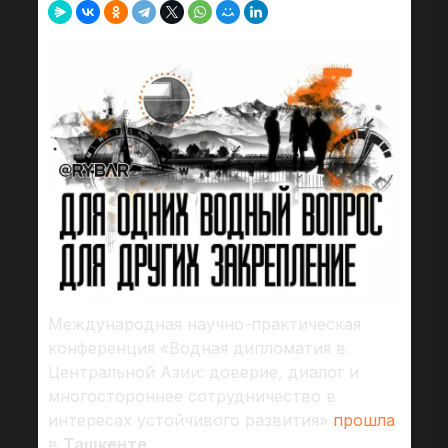
Международная научно-практическая
конференция «Водная дипломатия в
Центральной Азии: доверие, диалог и
многостороннее сотрудничество в
интересах устойчивого развития»
прошла
в
Ташкенте
.