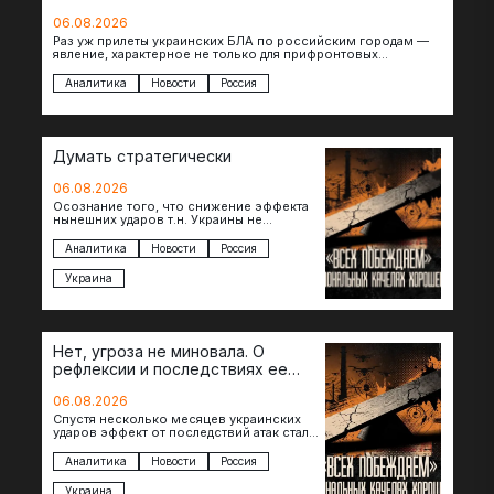
06.08.2026
Раз уж прилеты украинских БЛА по российским городам —
явление, характерное не только для прифронтовых
регионов, то становится логичным вопрос…
Аналитика
Новости
Россия
Думать стратегически
06.08.2026
Осознание того, что снижение эффекта
нынешних ударов т.н. Украины не
равноценно исчерпанию ее
возможностей — повод задаться
Аналитика
Новости
Россия
вопросом: что делать…
Украина
Нет, угроза не миновала. О
рефлексии и последствиях ее
отсутствия
06.08.2026
Спустя несколько месяцев украинских
ударов эффект от последствий атак стал
менее острым: с бензином стало легче,
коллапса розничной торговли не…
Аналитика
Новости
Россия
Украина