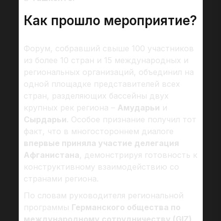
Как прошло мероприятие?
Форум, собравший свыше 100 участников
из более 10 стран и 15 международных и
региональных организаций, объединил на
одной площадке представителей всех
стран, разделяющих бассейны двух
крупных рек региона –
Амударьи
и
Сырдарьи
. Особое признание получил тот
факт, что в многостороннем диалоге
впервые приняла участие делегация
Афганистана
, демонстрируя готовность к
конструктивному взаимодействию со
странами региона.
По словам руководителя региональной
программы
Германского общества по
международному сотрудничеству (GIZ)