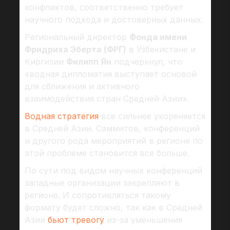
конфликтов, соответственно требует
научного подхода и достоверных данных.
Региональный директор
Фонда имени
Фридриха Эберта (ФРГ)
в Узбекистане и
Киргизии
Филипп Ян
подчеркнул, что
«водная дипломатия выступает основой
для сближения и активного
взаимодействия стран Средней Азии».
Водная стратегия
все сильнее укореняется
в Средней Азии. Саммитов, конференций
и другого рода мероприятий в регионе по
этой проблеме становится все больше.
По сути под видом научных конференций
западные организации закрепляют в
регионе. И сопротивляться такому
формату будет сложно, так как в Средней
Азии
бьют тревогу
из-за уменьшения