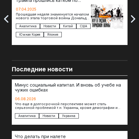
Трампа прошлись катком по
гот
странам региона
07.04.2025
07.
Прошедшая неделя знаменуется началом
Вос
нового этапа торговой войны Дональда
The 
Трампа — пошлины введены в отношении
нов
импорта из более 100 стран…
с з
Аналитика
Новости
Китай
США
Ан
под
Южная Корея
Япония
Ве
Последние новости
Минус социальный капитал. И вновь об учебе на
чужих ошибках
06.08.2026
Что еще в долгосрочной перспективе может стать
серьезной проблемой т.н. Украины, кроме демографии и
уничтоженных объектов инфраструктуры, восстановление
которых будет…
Аналитика
Новости
Украина
Что делать при налете