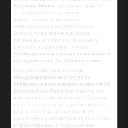
Каролины Милоу
, водная дипломатия
актуализируется в условиях
климатических изменений и
усиливающегося водного стресса.
Схожую точку зрения высказала
региональный советник по водным
ресурсам и изменению климата
Швейцарского агентства по развитию и
сотрудничеству Лиза Марина Гампп.
Региональный представитель
Международного института по
управлению водными ресурсами (IWMI
)
Барбара Януш-Павлетта
заявила, что
«водная дипломатия выходит за рамки
простого водного сотрудничества, это
целая стратегия, направленная на
обеспечение учёта интересов всех сторон
и предотвращение потенциальных