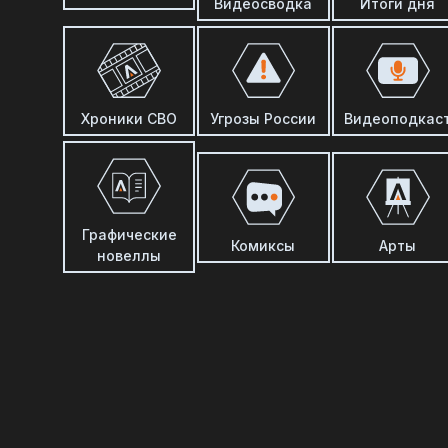
Видеосводка
Итоги дня
Хроники СВО
Угрозы России
Видеоподкас
Графические
Комиксы
Арты
новеллы