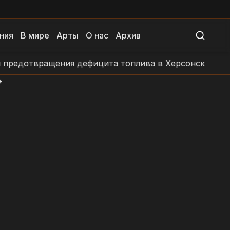
ния
В мире
Арты
О нас
Архив
дотвращения дефицита топлива в Херсонской област
>