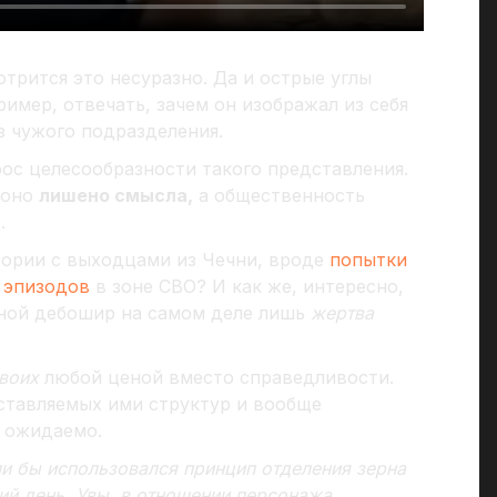
трится это несуразно. Да и острые углы
ример, отвечать, зачем он изображал из себя
з чужого подразделения.
рос целесообразности такого представления.
 оно
лишено смысла,
а общественность
.
тории с выходцами из Чечни, вроде
попытки
и
эпизодов
в зоне СВО? И как же, интересно,
дной дебошир на самом деле лишь
жертва
воих
любой ценой вместо справедливости.
дставляемых ими структур и вообще
я ожидаемо.
и бы использовался принцип отделения зерна
й день. Увы, в отношении персонажа,