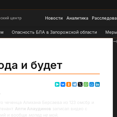
Новости
Аналитика
Расследова
ский центр
Опасность БЛА в Запорожской области
Меры пре
--
ода и будет
»
о чеченца Алихана Берсаева из 123 омсбр и
йтенант
Апти Алаудинов
записал видео с
ний и вообще
мопед не мой.