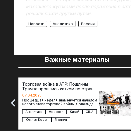
махавшего кулаками после поражения в зате
решили пойти другим путем.
Новости
Аналитика
Россия
Важные материалы
Торговая война в АТР: Пошлины
Трампа прошлись катком по странам
региона
07.04.2025
Прошедшая неделя знаменуется началом
нового этапа торговой войны Дональда
Трампа — пошлины введены в отношении
импорта из более 100 стран…
Аналитика
Новости
Китай
США
Южная Корея
Япония