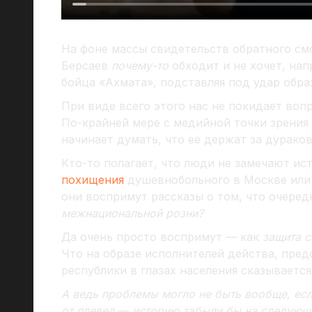
На фоне массы свидетельств обратного смо
Берсаев
почему-то
обходит и не хочет, нап
бойца «Ахмата», подставляя под удар обра
При виде всего этого нас не покидает воп
По-крайней мере с медийной точки зрения
начинает думать, что ее держат за дураков
Кто-то полагает, что люди не замечают ис
похищения
душевнобольного в Москве ил
они воспримут рассказы о том, что очере
межнациональной розни?
Да очень просто воспримут — как
защита с
Что на образе исполнителей действа, пре
республики в глазах населения сказываетс
А ведь проблемы могло не быть вообще, есл
от плевел
—
историю забыли бы на следующи