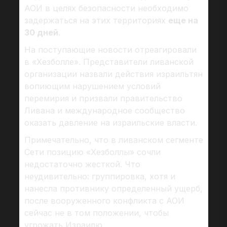
АОИ в целях безопасности необходимо
задержаться на этих территориях
еще на
30 дней
.
На поступающие новости отреагировали
в «Хезболле». Представители ливанской
организации назвали действия израильтян
вопиющим нарушением условий
перемирия и призвали правительство
Ливана и международное сообщество
оказать давление на израильские власти.
Примечательно, что в ливанском сегменте
Сети позицию «Хезболлы» сочли
недостаточно жесткой. Что
неудивительно: группировка, хотя и
нанесла противнику определенный ущерб,
после вооруженного конфликта с АОИ
сейчас не в том положении, чтобы
угрожать Израилю.