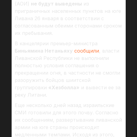
(АОИ)
не будут выведены
из
приграничных населенных пунктов на юге
Ливана 26 января в соответствии с
согласованным обеими сторонами сроком
их пребывания.
В канцелярии премьер-министра
Биньямина Нетаньяху
сообщили
, власти
Ливанской Республики не выполнили
полностью условия соглашения о
прекращении огня, в частности не смогли
разоружить бойцов шиитской
группировки
«Хезболла»
и вывести ее за
реку Литани.
Еще несколько дней назад израильские
СМИ готовили для этого почву. Согласно
их сообщениям, развертывание ливанской
армии на юге страны происходит
медленными темпами. Исходя из этого,