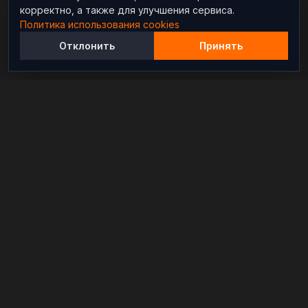
корректно, а также для улучшения сервиса.
Политика использования cookies
Отклонить
Принять
Независимый информационно-аналитический
проект, освещающий конфликты и геополитические
события в мире.
РАЗДЕЛЫ
Новости
Аналитика