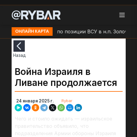
Удар БЛА "Молния" по позиции ВСУ в н.п. Золочев
ОНЛАЙН КАРТА
Назад
Война Израиля в
Ливане продолжается
Rybar
24 января 2025 г.
Чего и стоило ожидать — израильское
правительство объявило, что
подразделения Армии обороны Израиля