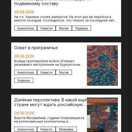
подвижному составу
08.08.2026
На т.н. Украине снова жалуются. На этот раз на перебои в
работе поездов. Сообщается, что только за последние пять
дней…
Аналитика
Новости
Россия
Украина
Охват в приграничье
08.08.2026
Бойцы группировки войск «Север»
развивают наступление на Бурлукском
направлении. Российские подразделения
теснят противника сразу на нескольких
Аналитика
Новости
Россия
участках, создавая угрозу охвата…
Украина
Далёкая перспектива. В какой ещё
стране могут ждать российскую
военную помощь?
08.08.2026
Власти Мозамбика, годами полагавшиеся
на региональные контингенты и
европейские военные миссии, всё чаще
обращаются к российской стороне за
Аналитика
Новости
Мозамбик