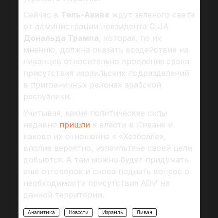
Сейчас в
Тель-Авиве
ждут зеленого света
от администрации президента США
Дональда Трампа
, которая, по их
мнению, должна оказать воздействие на
ливанцев относительно продления срока
присутствия израильских подразделений
в приграничных районах арабской
республики.
Учитывая, какие политические силы
недавно
пришли
к власти в Ливане и
каково их отношение к «Хезболле»,
вполне вероятно, израильтяне своей цели
добьются. А там можно будет придумать
еще отговорок и снова поднять вопрос о
необходимости присутствия АОИ на
данной территории.
Аналитика
Новости
Израиль
Ливан