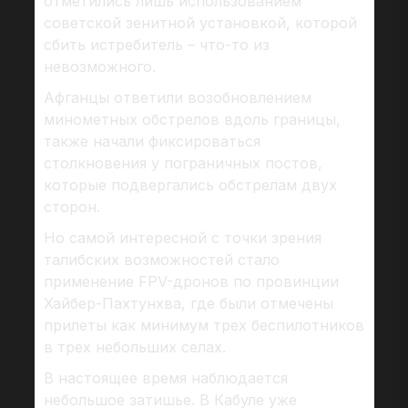
отметились лишь использованием
советской зенитной установкой, которой
сбить истребитель – что-то из
невозможного.
Афганцы ответили возобновлением
минометных обстрелов вдоль границы,
также начали фиксироваться
столкновения у пограничных постов,
которые подвергались обстрелам двух
сторон.
Но самой интересной с точки зрения
талибских возможностей стало
применение FPV-дронов по провинции
Хайбер-Пахтунхва, где были отмечены
прилеты как минимум трех беспилотников
в трех небольших селах.
В настоящее время наблюдается
небольшое затишье. В Кабуле уже