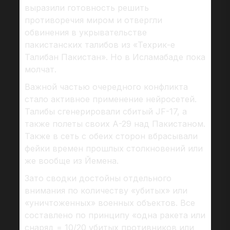
выразили готовность решить
противоречия миром и отвергли
обвинения в укрывательстве
пакистанских талибов из «Техрик-е
Талибан Пакистан». Но в Исламабаде пока
молчат.
Важной частью очередного конфликта
стало активное применение нейросетей.
Талибы сгенерировали сбитый JF-17, а
также полеты своих А-29 над Пакистаном.
Также в сеть с обеих сторон вбрасывали
фейки времен прошлых столкновений или
же вообще из Йемена.
Зато сводки достойны отдельного
внимания по количеству «убитых» или
«уничтоженных» военных объектов. Все
составлено по принципу «одна ракета или
снаряд = 10/20 убитых противников или