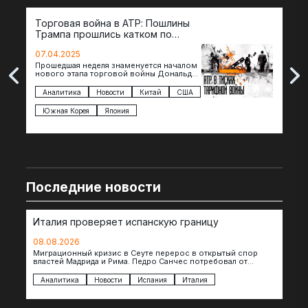
Торговая война в АТР: Пошлины
72 
Трампа прошлись катком по
гот
странам региона
07.04.2025
07.
Прошедшая неделя знаменуется началом
Вос
нового этапа торговой войны Дональда
The 
Трампа — пошлины введены в отношении
нов
импорта из более 100 стран…
с з
Аналитика
Новости
Китай
США
Ан
под
Южная Корея
Япония
Ве
Последние новости
Италия проверяет испанскую границу
08.08.2026
Миграционный кризис в Сеуте перерос в открытый спор
властей Мадрида и Рима. Педро Санчес потребовал от
Джорджии Мелони до конца…
Аналитика
Новости
Испания
Италия