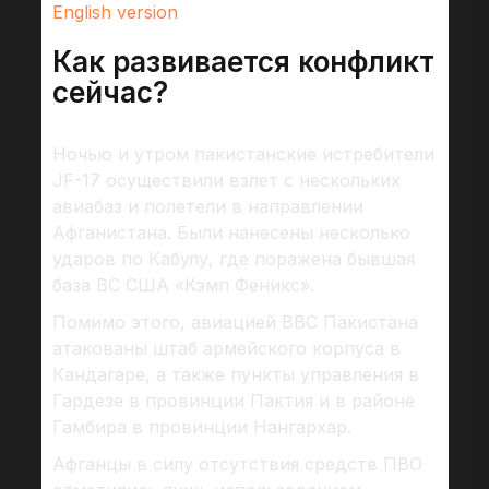
English version
Как развивается конфликт
сейчас?
Ночью и утром пакистанские истребители
JF-17 осуществили взлет с нескольких
авиабаз и полетели в направлении
Афганистана. Были нанесены несколько
ударов по Кабулу, где поражена бывшая
база ВС США «Кэмп Феникс».
Помимо этого, авиацией ВВС Пакистана
атакованы штаб армейского корпуса в
Кандагаре, а также пункты управления в
Гардезе в провинции Пактия и в районе
Гамбира в провинции Нангархар.
Афганцы в силу отсутствия средств ПВО