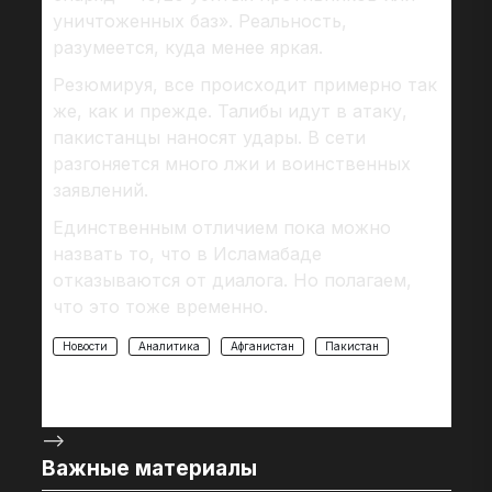
уничтоженных баз». Реальность,
разумеется, куда менее яркая.
Резюмируя, все происходит примерно так
же, как и прежде. Талибы идут в атаку,
пакистанцы наносят удары. В сети
разгоняется много лжи и воинственных
заявлений.
Единственным отличием пока можно
назвать то, что в Исламабаде
отказываются от диалога. Но полагаем,
что это тоже временно.
Новости
Аналитика
Афганистан
Пакистан
-->
Важные материалы