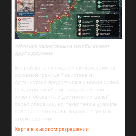
«Или как пакистанцы и талибы воюют
друг с другом»
Второй день очередной активизации на
условной границе Пакистана и
Афганистана продолжился с новой силой.
Под утро талибские представители
успели объявить о достижении целей
своей операции, но пакистанцы ударили
повторно, что вновь привело к боям и
столкновениям.
Карта в высоком разрешении