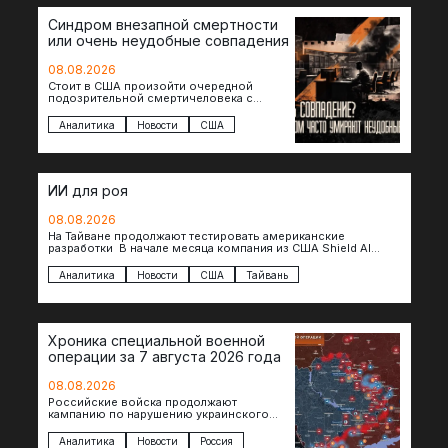
Синдром внезапной смертности
или очень неудобные совпадения
08.08.2026
Стоит в США произойти очередной
подозрительной смертичеловека с
доступом к чувствительной информации,
как официальные версии снова
Аналитика
Новости
США
оказываются удивительно похожими:
стресс,…
ИИ для роя
08.08.2026
На Тайване продолжают тестировать американские
разработки В начале месяца компания из США Shield AI
провела первую демонстрацию, в ходе которой…
Аналитика
Новости
США
Тайвань
Хроника специальной военной
операции за 7 августа 2026 года
08.08.2026
Российские войска продолжают
кампанию по нарушению украинского
судоходства в водах Черного моря. За
сегодня атакованы еще по меньшей мере
Аналитика
Новости
Россия