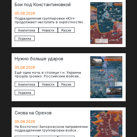
Бои под Константиновкой
05.08.2026
Подразделения группировки «Юг»
продолжают наступать в окрестностях
Константиновки после освобождения
города. Пока на восточном фланге идут
Аналитика
Новости
Россия
ожесточенные бои за окраины…
Украина
Нужно больше ударов
05.08.2026
Ещё одна ночь в столице т.н. Украины
прошла громко. Российские войска
поразили транспортно-логистические
объекты и предприятия в Киеве и
Аналитика
Новости
Россия
окрестностях….
Украина
Снова на Орехов
05.08.2026
На Восточно-Запорожском направлении
подразделения группировки войск
«Восток» продвигаются по всей ширине