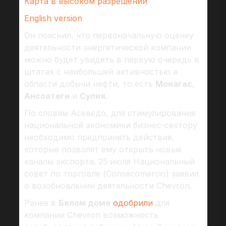
Карта в высоком разрешении
English version
Он пояснил, что первоначальную оценку
деятельности энергетической компании
можно будет увидеть в первую очередь в
штатах с наибольшей активностью в
области добычи нефти, то есть
Монагас
,
Ансоатеги
и
Сулия
.
По словам Асеведо, для стимулирования
национальной экономики бизнес-сектору
необходимо предпринять действия,
которые позволят ему открыть новые
каналы экспорта. 25 июля Национальный
совет по торговле (Consecomercio) заявил
о возобновлении деятельности Chevron.
Ранее в
Белом доме
одобрили
для
компании Chevron возможность