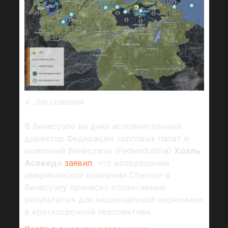
«..
.
Не совсем»
В Венесуэле на днях исполнительный
директор Федерации торговых палат и
компаний Венесуэлы (Fedeindustria)
Хоэль
Асеведо
заявил
, что возвращение
американской компании Chevron в
Венесуэлу принесет «позитивные
результаты» для национальной экономики
в краткосрочной перспективе.