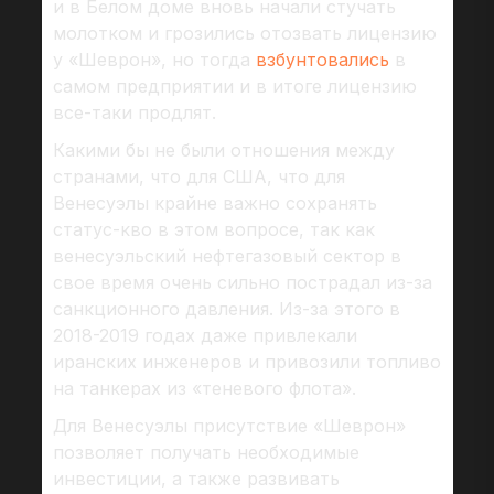
и в Белом доме вновь начали стучать
молотком и грозились отозвать лицензию
у «Шеврон», но тогда
взбунтовались
в
самом предприятии и в итоге лицензию
все-таки продлят.
Какими бы не были отношения между
странами, что для США, что для
Венесуэлы крайне важно сохранять
статус-кво в этом вопросе, так как
венесуэльский нефтегазовый сектор в
свое время очень сильно пострадал из-за
санкционного давления. Из-за этого в
2018-2019 годах даже привлекали
иранских инженеров и привозили топливо
на танкерах из «теневого флота».
Для Венесуэлы присутствие «Шеврон»
позволяет получать необходимые
инвестиции, а также развивать