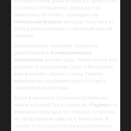
возобновления добычи нефти в Венесуэле.
Согласно соглашению, руководство
Венесуэлы во главе с президентом
Николасом Мадуро
не будет получать от
этой добычи никаких отчислений или же
налогов.
Американская компания «Шеврон»
действовала в
Боливарианской
республике
долгие годы. Несмотря на все
кризисы в отношениях США и Венесуэлы
еще в момент первого срока Трампа,
американцы сохраняли присутствие в
нефтегазовом секторе.
Даже в моменты тотальной эскалации,
пиком которой была операция «
Гидеон
», в
компании получали постоянные отсрочки
на продолжение работы в Венесуэле. В
начале этого года эпопея возобновилась,