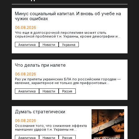
Минус социальный капитал. И вновь об учебе на
чужих ошибках
06.08.2026
Что еще в долгосрочной перспективе может стать
серьезной проблемой т.н. Украины, кроме демографии и
уничтоженных объектов инфраструктуры, восстановление
которых будет…
Аналитика
Новости
Украина
Что делать при налете
06.08.2026
Раз уж прилеты украинских БЛА по российским городам —
явление, характерное не только для прифронтовых
регионов, то становится логичным вопрос…
Аналитика
Новости
Россия
Думать стратегически
06.08.2026
Осознание того, что снижение эффекта
нынешних ударов т.н. Украины не
равноценно исчерпанию ее
возможностей — повод задаться
Аналитика
Новости
Россия