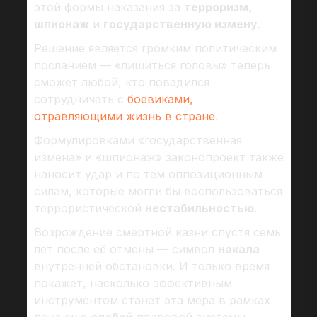
этой формы наказания за
терроризм,
шпионаж
и
государственную измену
.
Решение является громким политическим
посланием — «лишиться головы» теперь
сможет любой, кто повадился
сотрудничать с
боевиками,
отравляющими жизнь в стране
.
Формулировками «государственная
измена» и «шпионаж» законопроект также
наносит удар и по тем оппозиционным
силам, которые могли бы воспользоваться
террористической
нестабильностью
.
Возрождение смертной казни спустя семь
лет после её отмены — символ
накала
внутренней обстановки. И только время
покажет, насколько эффективным
инструментом станет эта мера в рамках