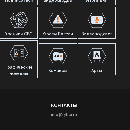
Подписаться
Видеосводка
Итоги дня
Хроники СВО
Угрозы России
Видеоподкаст
Графические
Комиксы
Арты
новеллы
Ы
КОНТАКТЫ
info@rybar.ru