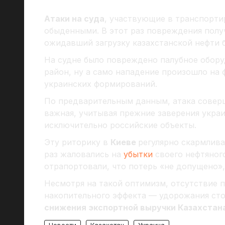
Атаки на суда
, участвующие в транспорти
обыденными. В этот раз повреждения полу
ожидавший загрузку казахстанской нефти 
На судне было повреждено палубное обору
район, ну а само нападение произошло на
украинских формирований.
По предварительным данным, атака соверш
важная, учитывая прежние заверения украи
исключительно российские объекты.
Эту риторику в
Киеве
регулярно скармлива
раз жаловались на
убытки
своего нефтяного
отрапортовали, что потерь «не допущено»,
Несмотря на такой оптимизм, отсутствие п
накопительного эффекта — удорожания стои
снижения экспортной выручки Казахстан
Новости
Казахстан
Украина