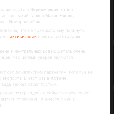
ровке нефти в
Чёрном море
, стали
чил греческий танкер
Maran Homer
,
близ Новороссийска.
дование, что не помешало ему покинуть
 фоне
активизации
налётов со стороны
ена в нейтральных водах. Деталь очень
нцев, что целями ударов являются
ют своим казахским партнёрам, которые не
 экспорта. В этот раз в
Астане
 ведь танкер стоял пустым.
рямых потерь здесь и сейчас не исключает
мости страховки, а вместе с ней и
а
.